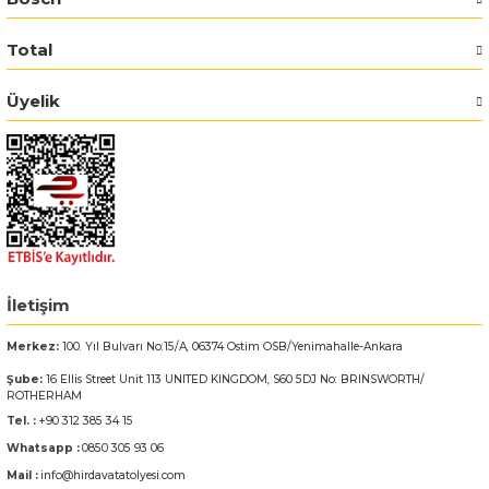
Total
Bosch GSR 14,4-2-LI
Üyelik
Bosch GSR 14,4-2-LI Plus
Bosch GSR 140-LI
Bosch GSR 1440-LI
Bosch GSR 18 V-EC
İletişim
Bosch GSR 18 V-LI
Merkez:
100. Yıl Bulvarı No:15/A, 06374 Ostim OSB/Yenimahalle-Ankara
Bosch GSR 18 VE-2-LI
Şube:
16 Ellis Street Unit 113 UNITED KINGDOM, S60 5DJ No: BRINSWORTH/
ROTHERHAM
Tel. :
+90 312 385 34 15
Bosch GSR 18-2-LI
Whatsapp :
0850 305 93 06
Mail :
info@hirdavatatolyesi.com
Bosch GSR 18-2-LI Plus