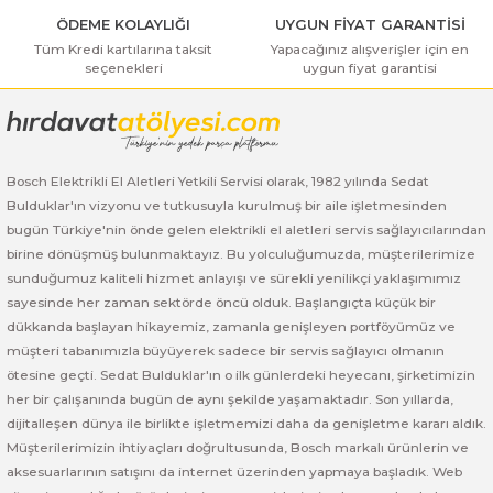
ı Yıkama Makinaları
Bosch GSB 12V-30
Bosch GSH 500
Bosch GWS 7-115
ÖDEME KOLAYLIĞI
UYGUN FİYAT GARANTİSİ
Tüm Kredi kartılarına taksit
Yapacağınız alışverişler için en
Kesme Makinaları
Bosch GSB 12V-35
Bosch GSH 7 VC
Bosch GWS 7-115 E
seçenekleri
uygun fiyat garantisi
Gönder
Bosch GSB 14,4-2-LI
Bosch PBH 2100 RE
Bosch GWS 750
Bosch GSB 14,4-LI-2 Plus
Bosch PBH 3000 FRE
Bosch GWS 750 S
Bosch Elektrikli El Aletleri Yetkili Servisi olarak, 1982 yılında Sedat
Bulduklar'ın vizyonu ve tutkusuyla kurulmuş bir aile işletmesinden
Bosch GSB 140-LI
Bosch PBH 3000-2 FRE
Bosch GWS 8-115
bugün Türkiye'nin önde gelen elektrikli el aletleri servis sağlayıcılarından
birine dönüşmüş bulunmaktayız. Bu yolculuğumuzda, müşterilerimize
sunduğumuz kaliteli hizmet anlayışı ve sürekli yenilikçi yaklaşımımız
Bosch GSB 18 VE-2-LI
Bosch GWS 9-115 (Eski Model)
sayesinde her zaman sektörde öncü olduk. Başlangıçta küçük bir
dükkanda başlayan hikayemiz, zamanla genişleyen portföyümüz ve
Bosch GSB 18-2-LI
Bosch GWS 9-115 New
müşteri tabanımızla büyüyerek sadece bir servis sağlayıcı olmanın
ötesine geçti. Sedat Bulduklar'ın o ilk günlerdeki heyecanı, şirketimizin
Bosch GSB 18-2-LI Plus
Bosch GWS 9-115 P
her bir çalışanında bugün de aynı şekilde yaşamaktadır. Son yıllarda,
dijitalleşen dünya ile birlikte işletmemizi daha da genişletme kararı aldık.
Bosch GSB 180-LI
Bosch GWS 9-115 S
Müşterilerimizin ihtiyaçları doğrultusunda, Bosch markalı ürünlerin ve
aksesuarlarının satışını da internet üzerinden yapmaya başladık. Web