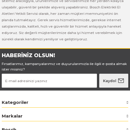
sitemiz aracılığıyla, ürünlerimize ve servislerimize her yerden kolayca
Bosch GSB 185-LI
Bosch PWS 700-115
ulaşabilir, güvenli bir şekilde alışveriş yapabilirsiniz. Bosch Elektrikli El
Aletleri Yetkili Servisi olarak, her zaman müşteri memnuniyetini ön
Bosch GSB 18V-50
planda tutmaktayız. Gerek servis hizmetlerimizde, gerekse internet
satışlarımızda, kaliteli, hızlı ve güvenilir bir hizmet anlayışıyla hareket
Bosch GSB 18V-60 C
ediyoruz. Siz değerli müşterilerimize daha iyi hizmet verebilmek için
sürekli olarak kendimizi yeniliyor ve geliştiriyoruz.
Bosch GSR 10,8 V-LI-2
HABERİNİZ OLSUN!
Bosch GSR 1080-2-LI
Fırsatlarımız, kampanyalarımız ve duyurularımızla ile ilgili e-posta almak
ister misiniz?
Bosch GSR 1080-LI
Kaydol
Bosch GSR 120-LI
Bosch GSR 120-LI / 3601JG8000
Kategoriler
Bosch GSR 12V-30
Markalar
Bosch GSR 12V-35
Bosch