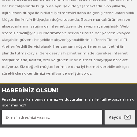
Bosch GSB 185-LI
Bosch PWS 700-115
her bir çalışanında bugün de aynı şekilde yaşamaktadır. Son yıllarda,
dijitalleşen dünya ile birlikte işletmemizi daha da genişletme kararı aldık.
Bosch GSB 18V-50
Müşterilerimizin ihtiyaçları doğrultusunda, Bosch markalı ürünlerin ve
aksesuarlarının satışını da internet üzerinden yapmaya başladık. Web
Bosch GSB 18V-60 C
sitemiz aracılığıyla, ürünlerimize ve servislerimize her yerden kolayca
ulaşabilir, güvenli bir şekilde alışveriş yapabilirsiniz. Bosch Elektrikli El
Bosch GSR 10,8 V-LI-2
Aletleri Yetkili Servisi olarak, her zaman müşteri memnuniyetini ön
planda tutmaktayız. Gerek servis hizmetlerimizde, gerekse internet
satışlarımızda, kaliteli, hızlı ve güvenilir bir hizmet anlayışıyla hareket
Bosch GSR 1080-2-LI
ediyoruz. Siz değerli müşterilerimize daha iyi hizmet verebilmek için
sürekli olarak kendimizi yeniliyor ve geliştiriyoruz.
Bosch GSR 1080-LI
HABERİNİZ OLSUN!
Bosch GSR 120-LI
Fırsatlarımız, kampanyalarımız ve duyurularımızla ile ilgili e-posta almak
ister misiniz?
Bosch GSR 120-LI / 3601JG8000
Kaydol
Bosch GSR 12V-30
Bosch GSR 12V-35