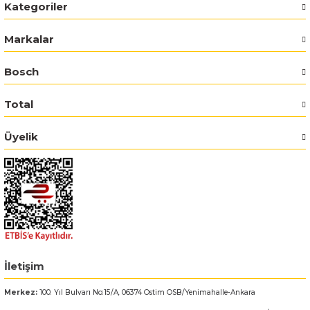
Kategoriler
Bosch GSR 14,4-2-LI
Markalar
Bosch GSR 14,4-2-LI Plus
Bosch
Bosch GSR 140-LI
Total
Bosch GSR 1440-LI
Üyelik
Bosch GSR 18 V-EC
Bosch GSR 18 V-LI
Bosch GSR 18 VE-2-LI
İletişim
Bosch GSR 18-2-LI
Merkez:
100. Yıl Bulvarı No:15/A, 06374 Ostim OSB/Yenimahalle-Ankara
Bosch GSR 18-2-LI Plus