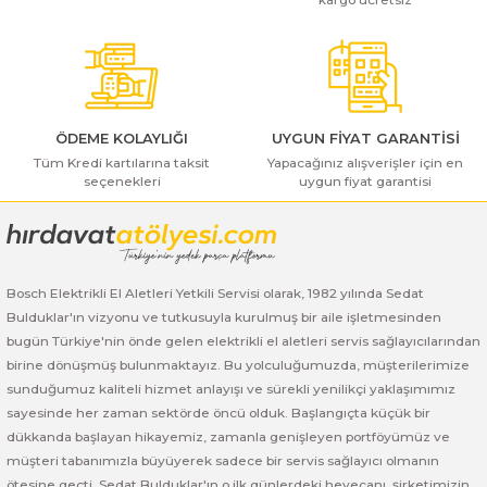
ı Yıkama Makinaları
Bosch GSB 12V-30
Bosch GSH 500
Bosch GWS 7-115
Ürün fiyatı diğer sitelerden daha pahalı.
Bu ürüne benzer farklı alternatifler olmalı.
Kesme Makinaları
Bosch GSB 12V-35
Bosch GSH 7 VC
Bosch GWS 7-115 E
Bosch GSB 14,4-2-LI
Bosch PBH 2100 RE
Bosch GWS 750
ÖDEME KOLAYLIĞI
UYGUN FİYAT GARANTİSİ
Tüm Kredi kartılarına taksit
Yapacağınız alışverişler için en
Bosch GSB 14,4-LI-2 Plus
Bosch PBH 3000 FRE
Bosch GWS 750 S
seçenekleri
uygun fiyat garantisi
Gönder
Bosch GSB 140-LI
Bosch PBH 3000-2 FRE
Bosch GWS 8-115
Bosch GSB 18 VE-2-LI
Bosch GWS 9-115 (Eski Model)
Bosch Elektrikli El Aletleri Yetkili Servisi olarak, 1982 yılında Sedat
Bulduklar'ın vizyonu ve tutkusuyla kurulmuş bir aile işletmesinden
Bosch GSB 18-2-LI
Bosch GWS 9-115 New
bugün Türkiye'nin önde gelen elektrikli el aletleri servis sağlayıcılarından
birine dönüşmüş bulunmaktayız. Bu yolculuğumuzda, müşterilerimize
Bosch GSB 18-2-LI Plus
Bosch GWS 9-115 P
sunduğumuz kaliteli hizmet anlayışı ve sürekli yenilikçi yaklaşımımız
sayesinde her zaman sektörde öncü olduk. Başlangıçta küçük bir
dükkanda başlayan hikayemiz, zamanla genişleyen portföyümüz ve
Bosch GSB 180-LI
Bosch GWS 9-115 S
müşteri tabanımızla büyüyerek sadece bir servis sağlayıcı olmanın
ötesine geçti. Sedat Bulduklar'ın o ilk günlerdeki heyecanı, şirketimizin