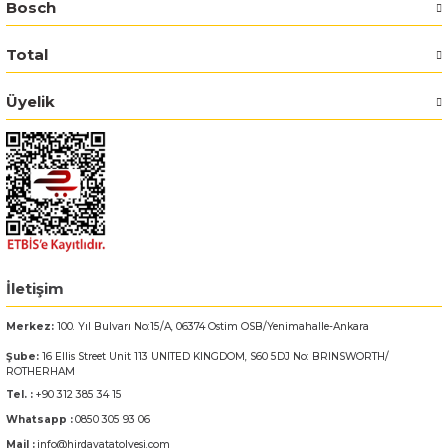
Bosch
Bosch GSR 14,4-2-LI
Total
Bosch GSR 14,4-2-LI Plus
Üyelik
Bosch GSR 140-LI
Bosch GSR 1440-LI
Bosch GSR 18 V-EC
İletişim
Bosch GSR 18 V-LI
Merkez:
100. Yıl Bulvarı No:15/A, 06374 Ostim OSB/Yenimahalle-Ankara
Bosch GSR 18 VE-2-LI
Şube:
16 Ellis Street Unit 113 UNITED KINGDOM, S60 5DJ No: BRINSWORTH/
ROTHERHAM
Bosch GSR 18-2-LI
Tel. :
+90 312 385 34 15
Whatsapp :
0850 305 93 06
Bosch GSR 18-2-LI Plus
Mail :
info@hirdavatatolyesi.com