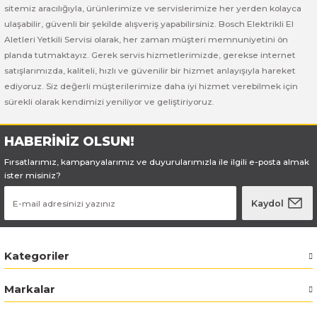
Bosch GSB 185-LI
Bosch PWS 700-115
sitemiz aracılığıyla, ürünlerimize ve servislerimize her yerden kolayca
ulaşabilir, güvenli bir şekilde alışveriş yapabilirsiniz. Bosch Elektrikli El
Bosch GSB 18V-50
Aletleri Yetkili Servisi olarak, her zaman müşteri memnuniyetini ön
planda tutmaktayız. Gerek servis hizmetlerimizde, gerekse internet
satışlarımızda, kaliteli, hızlı ve güvenilir bir hizmet anlayışıyla hareket
Bosch GSB 18V-60 C
ediyoruz. Siz değerli müşterilerimize daha iyi hizmet verebilmek için
sürekli olarak kendimizi yeniliyor ve geliştiriyoruz.
Bosch GSR 10,8 V-LI-2
HABERİNİZ OLSUN!
Bosch GSR 1080-2-LI
Fırsatlarımız, kampanyalarımız ve duyurularımızla ile ilgili e-posta almak
ister misiniz?
Bosch GSR 1080-LI
Kaydol
Bosch GSR 120-LI
Bosch GSR 120-LI / 3601JG8000
Kategoriler
Bosch GSR 12V-30
Markalar
Bosch GSR 12V-35