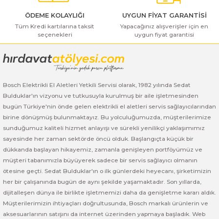
ı Yıkama Makinaları
Bosch GSB 12V-30
Bosch GSH 500
Bosch GWS 7-115
ÖDEME KOLAYLIĞI
UYGUN FİYAT GARANTİSİ
Tüm Kredi kartılarına taksit
Yapacağınız alışverişler için en
Kesme Makinaları
Bosch GSB 12V-35
Bosch GSH 7 VC
Bosch GWS 7-115 E
seçenekleri
uygun fiyat garantisi
Gönder
Bosch GSB 14,4-2-LI
Bosch PBH 2100 RE
Bosch GWS 750
Bosch GSB 14,4-LI-2 Plus
Bosch PBH 3000 FRE
Bosch GWS 750 S
Bosch Elektrikli El Aletleri Yetkili Servisi olarak, 1982 yılında Sedat
Bulduklar'ın vizyonu ve tutkusuyla kurulmuş bir aile işletmesinden
Bosch GSB 140-LI
Bosch PBH 3000-2 FRE
Bosch GWS 8-115
bugün Türkiye'nin önde gelen elektrikli el aletleri servis sağlayıcılarından
birine dönüşmüş bulunmaktayız. Bu yolculuğumuzda, müşterilerimize
Bosch GSB 18 VE-2-LI
Bosch GWS 9-115 (Eski Model)
sunduğumuz kaliteli hizmet anlayışı ve sürekli yenilikçi yaklaşımımız
sayesinde her zaman sektörde öncü olduk. Başlangıçta küçük bir
Bosch GSB 18-2-LI
Bosch GWS 9-115 New
dükkanda başlayan hikayemiz, zamanla genişleyen portföyümüz ve
müşteri tabanımızla büyüyerek sadece bir servis sağlayıcı olmanın
ötesine geçti. Sedat Bulduklar'ın o ilk günlerdeki heyecanı, şirketimizin
Bosch GSB 18-2-LI Plus
Bosch GWS 9-115 P
her bir çalışanında bugün de aynı şekilde yaşamaktadır. Son yıllarda,
dijitalleşen dünya ile birlikte işletmemizi daha da genişletme kararı aldık.
Bosch GSB 180-LI
Bosch GWS 9-115 S
Müşterilerimizin ihtiyaçları doğrultusunda, Bosch markalı ürünlerin ve
aksesuarlarının satışını da internet üzerinden yapmaya başladık. Web