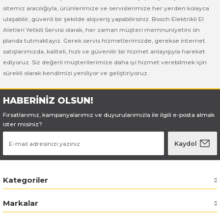
Bosch GSB 185-LI
Bosch PWS 700-115
sitemiz aracılığıyla, ürünlerimize ve servislerimize her yerden kolayca
ulaşabilir, güvenli bir şekilde alışveriş yapabilirsiniz. Bosch Elektrikli El
Bosch GSB 18V-50
Aletleri Yetkili Servisi olarak, her zaman müşteri memnuniyetini ön
planda tutmaktayız. Gerek servis hizmetlerimizde, gerekse internet
Bosch GSB 18V-60 C
satışlarımızda, kaliteli, hızlı ve güvenilir bir hizmet anlayışıyla hareket
ediyoruz. Siz değerli müşterilerimize daha iyi hizmet verebilmek için
sürekli olarak kendimizi yeniliyor ve geliştiriyoruz.
Bosch GSR 10,8 V-LI-2
Bosch GSR 1080-2-LI
HABERİNİZ OLSUN!
Fırsatlarımız, kampanyalarımız ve duyurularımızla ile ilgili e-posta almak
Bosch GSR 1080-LI
ister misiniz?
Kaydol
Bosch GSR 120-LI
Bosch GSR 120-LI / 3601JG8000
Kategoriler
Bosch GSR 12V-30
Markalar
Bosch GSR 12V-35