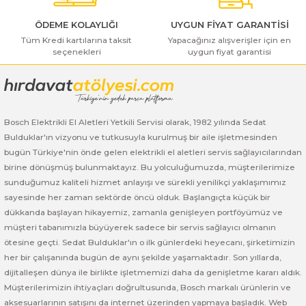
ı Yıkama Makinaları
Bosch GSB 12V-30
Bosch GSH 500
Bosch GWS 7-115
ÖDEME KOLAYLIĞI
UYGUN FİYAT GARANTİSİ
Kesme Makinaları
Tüm Kredi kartılarına taksit
Bosch GSB 12V-35
Bosch GSH 7 VC
Bosch GWS 7-115 E
Yapacağınız alışverişler için en
seçenekleri
uygun fiyat garantisi
Gönder
Bosch GSB 14,4-2-LI
Bosch PBH 2100 RE
Bosch GWS 750
Bosch GSB 14,4-LI-2 Plus
Bosch PBH 3000 FRE
Bosch GWS 750 S
Bosch Elektrikli El Aletleri Yetkili Servisi olarak, 1982 yılında Sedat
Bulduklar'ın vizyonu ve tutkusuyla kurulmuş bir aile işletmesinden
Bosch GSB 140-LI
Bosch PBH 3000-2 FRE
Bosch GWS 8-115
bugün Türkiye'nin önde gelen elektrikli el aletleri servis sağlayıcılarından
birine dönüşmüş bulunmaktayız. Bu yolculuğumuzda, müşterilerimize
Bosch GSB 18 VE-2-LI
Bosch GWS 9-115 (Eski Model)
sunduğumuz kaliteli hizmet anlayışı ve sürekli yenilikçi yaklaşımımız
sayesinde her zaman sektörde öncü olduk. Başlangıçta küçük bir
Bosch GSB 18-2-LI
Bosch GWS 9-115 New
dükkanda başlayan hikayemiz, zamanla genişleyen portföyümüz ve
müşteri tabanımızla büyüyerek sadece bir servis sağlayıcı olmanın
Bosch GSB 18-2-LI Plus
Bosch GWS 9-115 P
ötesine geçti. Sedat Bulduklar'ın o ilk günlerdeki heyecanı, şirketimizin
her bir çalışanında bugün de aynı şekilde yaşamaktadır. Son yıllarda,
dijitalleşen dünya ile birlikte işletmemizi daha da genişletme kararı aldık.
Bosch GSB 180-LI
Bosch GWS 9-115 S
Müşterilerimizin ihtiyaçları doğrultusunda, Bosch markalı ürünlerin ve
aksesuarlarının satışını da internet üzerinden yapmaya başladık. Web