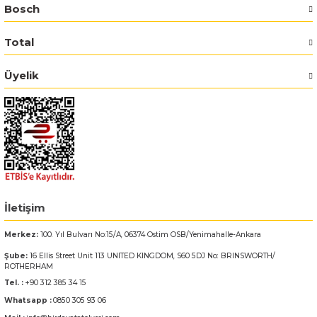
Bosch
Bosch GSR 14,4-2-LI
Total
Bosch GSR 14,4-2-LI Plus
Üyelik
Bosch GSR 140-LI
Bosch GSR 1440-LI
Bosch GSR 18 V-EC
Bosch GSR 18 V-LI
İletişim
Merkez:
100. Yıl Bulvarı No:15/A, 06374 Ostim OSB/Yenimahalle-Ankara
Bosch GSR 18 VE-2-LI
Şube:
16 Ellis Street Unit 113 UNITED KINGDOM, S60 5DJ No: BRINSWORTH/
ROTHERHAM
Bosch GSR 18-2-LI
Tel. :
+90 312 385 34 15
Whatsapp :
0850 305 93 06
Bosch GSR 18-2-LI Plus