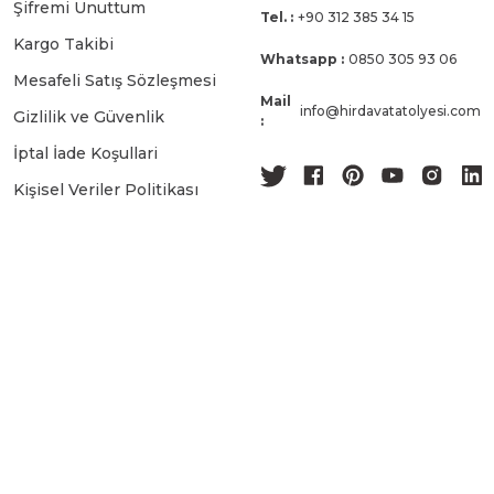
Şifremi Unuttum
Tel. :
+90 312 385 34 15
Kargo Takibi
Whatsapp :
0850 305 93 06
Mesafeli Satış Sözleşmesi
Mail
info@hirdavatatolyesi.com
Gizlilik ve Güvenlik
:
İptal İade Koşullari
Kişisel Veriler Politikası