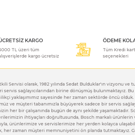
Bu ürüne ilk yorumu siz yapın!
Bosch GDX 18 V-EC
Bosch GSH 11 E
Bosch GWS 24-230 JH
Yorum Yaz
Bosch GDX 18 V-LI
Bosch GSH 11 VC
Bosch GWS 26-180 H
ÜCRETSİZ KARGO
ÖDEME KOLA
3000 TL üzeri tüm
Tüm Kredi kartı
alışverişlerde kargo ücretsiz
seçenekleri
Bosch GDX 180-LI
Bosch GSH 16-28
Bosch GWS 26-180 JH
Bosch GDX 18V-200
Bosch GSH 27 ( SARI )
Bosch GWS 26-230 H
etkili Servisi olarak, 1982 yılında Sedat Bulduklar'ın vizyonu v
leri servis sağlayıcılarından birine dönüşmüş bulunmaktayız. 
Gönder
enilikçi yaklaşımımız sayesinde her zaman sektörde öncü olduk
Bosch GDX 18V-200 C
Bosch GSH 27 VC
Bosch GWS 26-230 JH
z ve müşteri tabanımızla büyüyerek sadece bir servis sağlayıc
zin her bir çalışanında bugün de aynı şekilde yaşamaktadır. Son 
erilerimizin ihtiyaçları doğrultusunda, Bosch markalı ürünlerin
Bosch GDX 18V-EC
Bosch GSH 5
Bosch GWS 30-180 B
yla, ürünlerimize ve servislerimize her yerden kolayca ulaşabilir
larak, her zaman müşteri memnuniyetini ön planda tutmaktayız. G