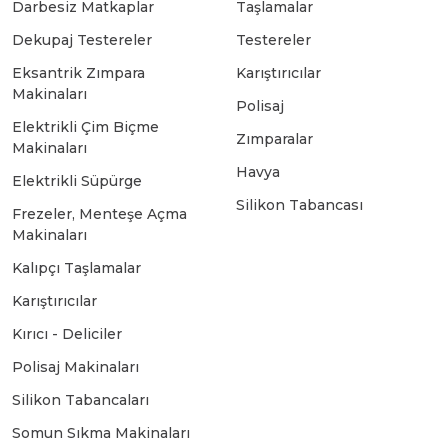
Darbesiz Matkaplar
Taşlamalar
Dekupaj Testereler
Testereler
Bosch GSB 18-2-LI
Bosch GWS 9-115 New
Eksantrik Zımpara
Karıştırıcılar
Makinaları
Polisaj
Bosch GSB 18-2-LI Plus
Bosch GWS 9-115 P
Elektrikli Çim Biçme
Zımparalar
Makinaları
Havya
Elektrikli Süpürge
Bosch GSB 180-LI
Bosch GWS 9-115 S
Silikon Tabancası
Frezeler, Menteşe Açma
Makinaları
Bosch GSB 185-LI
Bosch PWS 700-115
Kalıpçı Taşlamalar
Karıştırıcılar
Bosch GSB 18V-50
Kırıcı - Deliciler
Polisaj Makinaları
Bosch GSB 18V-60 C
Silikon Tabancaları
Somun Sıkma Makinaları