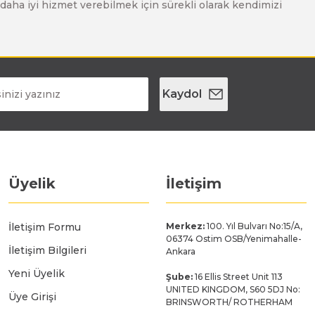
ze daha iyi hizmet verebilmek için sürekli olarak kendimizi
Kaydol
Üyelik
İletişim
İletişim Formu
Merkez:
100. Yıl Bulvarı No:15/A,
06374 Ostim OSB/Yenimahalle-
İletişim Bilgileri
Ankara
Yeni Üyelik
Şube:
16 Ellis Street Unit 113
UNITED KINGDOM, S60 5DJ No:
Üye Girişi
BRINSWORTH/ ROTHERHAM