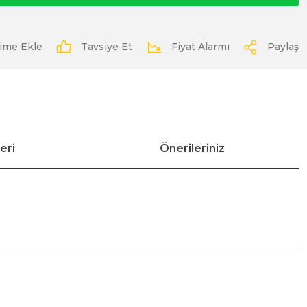
Tavsiye Et
Fiyat Alarmı
Paylaş
eri
Önerileriniz
ımıza iletebilirsiniz.