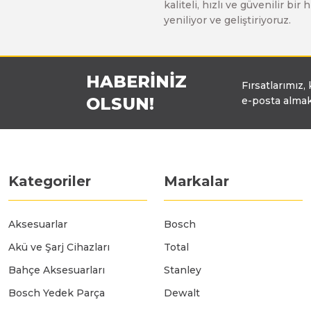
kaliteli, hızlı ve güvenilir b
Üfleyici
yeniliyor ve geliştiriyoruz.
Yüksek Basınçlı Yıkama Makinaları
HABERİNİZ
Fırsatlarımız,
OLSUN!
e-posta almak
Zincirli Ağaç Kesme Makinaları
Kategoriler
Markalar
Aksesuarlar
Bosch
Akü ve Şarj Cihazları
Total
Bahçe Aksesuarları
Stanley
Bosch Yedek Parça
Dewalt