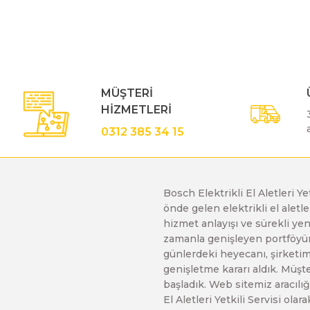
Görüş ve önerileriniz için teşekkür ederiz.
Ürün resmi kalitesiz, bozuk veya görüntülenemiyor.
Polisaj Makinaları
Ürün açıklamasında eksik bilgiler bulunuyor.
Ürün bilgilerinde hatalar bulunuyor.
Sıcak Hava Tabancaları
MÜŞTERİ
Ürün fiyatı diğer sitelerden daha pahalı.
HİZMETLERİ
Bu ürüne benzer farklı alternatifler olmalı.
0312 385 34 15
Silikon Tabancaları
Somun Sıkma Makinaları
Bosch Elektrikli El Aletleri Y
önde gelen elektrikli el alet
hizmet anlayışı ve sürekli y
Taşlama Makinaları
zamanla genişleyen portföyümü
günlerdeki heyecanı, şirketimi
genişletme kararı aldık. Müşt
Titreşimli Zımpara Makinaları
başladık. Web sitemiz aracılığı
El Aletleri Yetkili Servisi o