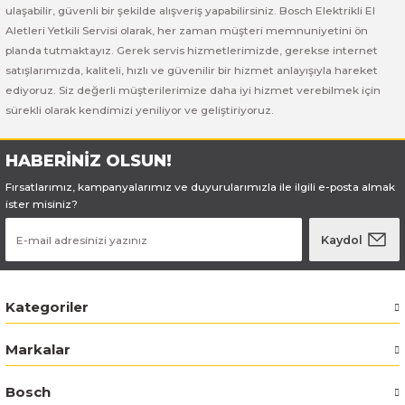
Bosch GSB 185-LI
Bosch PWS 700-115
ulaşabilir, güvenli bir şekilde alışveriş yapabilirsiniz. Bosch Elektrikli El
Aletleri Yetkili Servisi olarak, her zaman müşteri memnuniyetini ön
Bosch GSB 18V-50
planda tutmaktayız. Gerek servis hizmetlerimizde, gerekse internet
satışlarımızda, kaliteli, hızlı ve güvenilir bir hizmet anlayışıyla hareket
ediyoruz. Siz değerli müşterilerimize daha iyi hizmet verebilmek için
Bosch GSB 18V-60 C
sürekli olarak kendimizi yeniliyor ve geliştiriyoruz.
Bosch GSR 10,8 V-LI-2
HABERİNİZ OLSUN!
Bosch GSR 1080-2-LI
Fırsatlarımız, kampanyalarımız ve duyurularımızla ile ilgili e-posta almak
ister misiniz?
Bosch GSR 1080-LI
Kaydol
Bosch GSR 120-LI
Kategoriler
Bosch GSR 120-LI / 3601JG8000
Markalar
Bosch GSR 12V-30
Bosch
Bosch GSR 12V-35