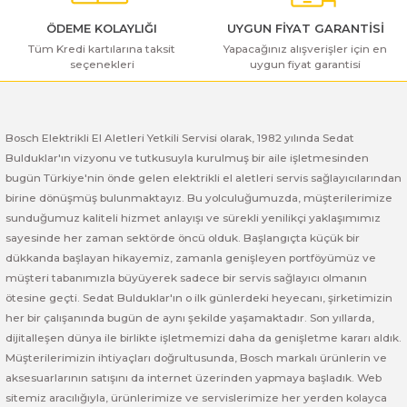
ı Yıkama Makinaları
Bosch GSB 12V-30
Bosch GSH 500
Bosch GWS 7-115
ÖDEME KOLAYLIĞI
UYGUN FİYAT GARANTİSİ
Tüm Kredi kartılarına taksit
Yapacağınız alışverişler için en
Kesme Makinaları
Bosch GSB 12V-35
Bosch GSH 7 VC
Bosch GWS 7-115 E
seçenekleri
uygun fiyat garantisi
Gönder
Bosch GSB 14,4-2-LI
Bosch PBH 2100 RE
Bosch GWS 750
Bosch Elektrikli El Aletleri Yetkili Servisi olarak, 1982 yılında Sedat
Bosch GSB 14,4-LI-2 Plus
Bosch PBH 3000 FRE
Bosch GWS 750 S
Bulduklar'ın vizyonu ve tutkusuyla kurulmuş bir aile işletmesinden
bugün Türkiye'nin önde gelen elektrikli el aletleri servis sağlayıcılarından
Bosch GSB 140-LI
Bosch PBH 3000-2 FRE
Bosch GWS 8-115
birine dönüşmüş bulunmaktayız. Bu yolculuğumuzda, müşterilerimize
sunduğumuz kaliteli hizmet anlayışı ve sürekli yenilikçi yaklaşımımız
Bosch GSB 18 VE-2-LI
Bosch GWS 9-115 (Eski Model)
sayesinde her zaman sektörde öncü olduk. Başlangıçta küçük bir
dükkanda başlayan hikayemiz, zamanla genişleyen portföyümüz ve
Bosch GSB 18-2-LI
Bosch GWS 9-115 New
müşteri tabanımızla büyüyerek sadece bir servis sağlayıcı olmanın
ötesine geçti. Sedat Bulduklar'ın o ilk günlerdeki heyecanı, şirketimizin
her bir çalışanında bugün de aynı şekilde yaşamaktadır. Son yıllarda,
Bosch GSB 18-2-LI Plus
Bosch GWS 9-115 P
dijitalleşen dünya ile birlikte işletmemizi daha da genişletme kararı aldık.
Müşterilerimizin ihtiyaçları doğrultusunda, Bosch markalı ürünlerin ve
Bosch GSB 180-LI
Bosch GWS 9-115 S
aksesuarlarının satışını da internet üzerinden yapmaya başladık. Web
sitemiz aracılığıyla, ürünlerimize ve servislerimize her yerden kolayca