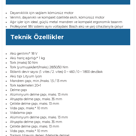
 ve Sünger Kesme Makinaları
Bosch GDS 18V-400
Bosch GBH 8-45 D
Bosch GWS 24-180 H
Dayanıklılık için sağlam kömürsüz motor
Verimli, dayanıklı ve kompakt özellikte akıllı, kömürsüz motor
Bosch GDS 250-LI
Bosch GBH 8-45 DV
Bosch GWS 24-180 JH
Ağır işler için ideal, güçlü metal mandren ve kompakt ergonomik tasarım
Profesyonel 18V sistemi aynı voltajdaki Bosch akü ve şarj cihazlarıyla çalışır
rı
Bosch GDX 18 V-EC
Bosch GSH 11 E
Bosch GWS 24-230 JH
Teknik Özellikler
ancaları
Bosch GDX 18 V-LI
Bosch GSH 11 VC
Bosch GWS 26-180 H
Akü gerilimi* 18 V
Akü hariç ağırlığı* 1 kg
Tork (maks) 50 Nm
ları
Bosch GDX 180-LI
Bosch GSH 16-28
Bosch GWS 26-180 JH
Tork (yumuşak/sert/maks.) 28/50/50 Nm
Rölanti devir sayısı (1. vites / 2. vites) 0 – 460 / 0 – 1.800 dev/dak
Akü tipi Lityum İyon
akinaları
Bosch GDX 18V-200
Bosch GSH 27 ( SARI )
Bosch GWS 26-230 H
Mandren çapı, min./maks. 1,5 / 13 mm
Tork kademeleri 20+1
Delme çapı
ları
Bosch GDX 18V-200 C
Bosch GSH 27 VC
Bosch GWS 26-230 JH
Alüminyum delme çapı, maks. 13 mm
Ahşapta delme çapı, maks. 35 mm
Çelikte delme çapı, maks. 13 mm
Vida çapı, maks.* 10 mm
ara Makinaları
Bosch GDX 18V-EC
Bosch GSH 5
Bosch GWS 30-180 B
Vidalama çapı
Alüminyum delme çapı, maks. 13 mm
Ahşapta delme çapı, maks. 35 mm
Bosch GO
Bosch GSH 5 CE
Bosch GWS 6-115 (Eski Model)
Çelikte delme çapı, maks. 13 mm
Vida çapı, maks.* 10 mm
Toplam titreşim değeri (Metalde delme)