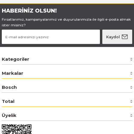
HABERİNİZ OLSUN!
Bosch GSR 180-LI
Fırsatlarımız, kampanyalarımız ve duyurularımızla ile ilgili e-posta almak
ister misiniz?
Bosch GSR 1800-LI
Kaydol
Bosch GSR 185-LI
Bosch GSR 18V-50
Kategoriler
Bosch GSR 18V-60 C
Markalar
Bosch GST 18 V-LI B
Bosch
Bosch GWS 18 V-LI
Total
Bosch GWS 180-LI
Üyelik
Bosch GWS 18V-10