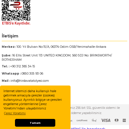
Bosch GWS 18V-15 C
Bosch Pro Pruner
İletişim
Bosch PSB 1440 LI-2
Merkez:
100. Yıl Bulvarı No:15/A, 06374 Ostim OSB/Yenimahalle-Ankara
Bosch PSB 1800 LI-2
Şube:
16 Ellis Street Unit 113 UNITED KINGDOM, S60 5DJ No: BRINSWORTH/
ROTHERHAM
Bosch PSR 18 LI-2
Tel. :
+90 312 385 34 15
Whatsapp :
0850 305 93 06
Bosch UNEO
Mail :
info@hirdavatatolyesi.com
İnternet sitemizi daha kullanışlı hale
Bosch Uneo Maxx
getirmek amacıyla çerezler (cookies)
kullanıyoruz. Ayrıntılı bilgiye ve çerezleri
engelleme yöntemlerine Çerez
© Tüm Hakları Saklıdır. Kredi kartı bilgileriniz 256 bit SSL güvenlik sistemi ile
Yönetimi'ndan ulaşabilirsiniz
korunmaktadır. %100 güvenle ödeme yapabilirsiniz.
Çerez Yönetimi
Tamam
Whatsapp Destek Hattı
ideasoft
ile