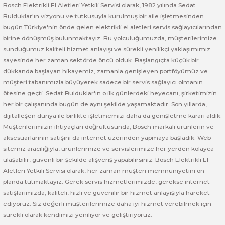
Bosch Elektrikli El Aletleri Yetkili Servisi olarak, 1982 yılında Sedat
Bulduklar'ın vizyonu ve tutkusuyla kurulmuş bir aile işletmesinden
Bosch GSR 14,4-2-LI
bugün Türkiye'nin önde gelen elektrikli el aletleri servis sağlayıcılarından
birine dönüşmüş bulunmaktayız. Bu yolculuğumuzda, müşterilerimize
Bosch GSR 14,4-2-LI Plus
sunduğumuz kaliteli hizmet anlayışı ve sürekli yenilikçi yaklaşımımız
sayesinde her zaman sektörde öncü olduk. Başlangıçta küçük bir
dükkanda başlayan hikayemiz, zamanla genişleyen portföyümüz ve
Bosch GSR 140-LI
müşteri tabanımızla büyüyerek sadece bir servis sağlayıcı olmanın
ötesine geçti. Sedat Bulduklar'ın o ilk günlerdeki heyecanı, şirketimizin
Bosch GSR 1440-LI
her bir çalışanında bugün de aynı şekilde yaşamaktadır. Son yıllarda,
dijitalleşen dünya ile birlikte işletmemizi daha da genişletme kararı aldık.
Bosch GSR 18 V-EC
Müşterilerimizin ihtiyaçları doğrultusunda, Bosch markalı ürünlerin ve
aksesuarlarının satışını da internet üzerinden yapmaya başladık. Web
Bosch GSR 18 V-LI
sitemiz aracılığıyla, ürünlerimize ve servislerimize her yerden kolayca
ulaşabilir, güvenli bir şekilde alışveriş yapabilirsiniz. Bosch Elektrikli El
Bosch GSR 18 VE-2-LI
Aletleri Yetkili Servisi olarak, her zaman müşteri memnuniyetini ön
planda tutmaktayız. Gerek servis hizmetlerimizde, gerekse internet
satışlarımızda, kaliteli, hızlı ve güvenilir bir hizmet anlayışıyla hareket
Bosch GSR 18-2-LI
ediyoruz. Siz değerli müşterilerimize daha iyi hizmet verebilmek için
sürekli olarak kendimizi yeniliyor ve geliştiriyoruz.
Bosch GSR 18-2-LI Plus