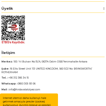
Bosch GWS 18V-15 C
Üyelik
Bosch Pro Pruner
Bosch PSB 1440 LI-2
Bosch PSB 1800 LI-2
İletişim
Bosch PSR 18 LI-2
Merkez:
100. Yıl Bulvarı No:15/A, 06374 Ostim OSB/Yenimahalle-Ankara
Bosch UNEO
Şube:
16 Ellis Street Unit 113 UNITED KINGDOM, S60 5DJ No: BRINSWORTH/
ROTHERHAM
Bosch Uneo Maxx
Tel. :
+90 312 385 34 15
Whatsapp :
0850 305 93 06
Mail :
info@hirdavatatolyesi.com
İnternet sitemizi daha kullanışlı hale
getirmek amacıyla çerezler (cookies)
kullanıyoruz. Ayrıntılı bilgiye ve çerezleri