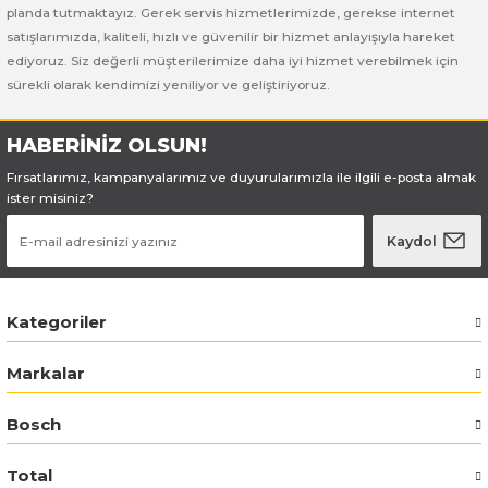
planda tutmaktayız. Gerek servis hizmetlerimizde, gerekse internet
satışlarımızda, kaliteli, hızlı ve güvenilir bir hizmet anlayışıyla hareket
Bosch GSR 180-LI
ediyoruz. Siz değerli müşterilerimize daha iyi hizmet verebilmek için
sürekli olarak kendimizi yeniliyor ve geliştiriyoruz.
Bosch GSR 1800-LI
HABERİNİZ OLSUN!
Bosch GSR 185-LI
Fırsatlarımız, kampanyalarımız ve duyurularımızla ile ilgili e-posta almak
ister misiniz?
Bosch GSR 18V-50
Kaydol
Bosch GSR 18V-60 C
Bosch GST 18 V-LI B
Kategoriler
Bosch GWS 18 V-LI
Markalar
Bosch GWS 180-LI
Bosch
Bosch GWS 18V-10
Total