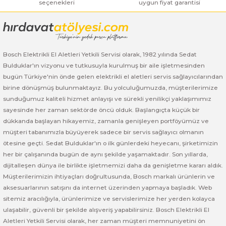
seçenekleri
uygun fiyat garantisi
Gönder
Bosch GSR 14,4-2-LI
Bosch GSR 14,4-2-LI Plus
Bosch Elektrikli El Aletleri Yetkili Servisi olarak, 1982 yılında Sedat
Bulduklar'ın vizyonu ve tutkusuyla kurulmuş bir aile işletmesinden
Bosch GSR 140-LI
bugün Türkiye'nin önde gelen elektrikli el aletleri servis sağlayıcılarından
birine dönüşmüş bulunmaktayız. Bu yolculuğumuzda, müşterilerimize
Bosch GSR 1440-LI
sunduğumuz kaliteli hizmet anlayışı ve sürekli yenilikçi yaklaşımımız
sayesinde her zaman sektörde öncü olduk. Başlangıçta küçük bir
dükkanda başlayan hikayemiz, zamanla genişleyen portföyümüz ve
Bosch GSR 18 V-EC
müşteri tabanımızla büyüyerek sadece bir servis sağlayıcı olmanın
ötesine geçti. Sedat Bulduklar'ın o ilk günlerdeki heyecanı, şirketimizin
Bosch GSR 18 V-LI
her bir çalışanında bugün de aynı şekilde yaşamaktadır. Son yıllarda,
dijitalleşen dünya ile birlikte işletmemizi daha da genişletme kararı aldık.
Bosch GSR 18 VE-2-LI
Müşterilerimizin ihtiyaçları doğrultusunda, Bosch markalı ürünlerin ve
aksesuarlarının satışını da internet üzerinden yapmaya başladık. Web
Bosch GSR 18-2-LI
sitemiz aracılığıyla, ürünlerimize ve servislerimize her yerden kolayca
ulaşabilir, güvenli bir şekilde alışveriş yapabilirsiniz. Bosch Elektrikli El
Bosch GSR 18-2-LI Plus
Aletleri Yetkili Servisi olarak, her zaman müşteri memnuniyetini ön