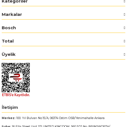
Kategoriler
Bosch GSR 14,4-2-LI
Markalar
Bosch GSR 14,4-2-LI Plus
Bosch
Total
Bosch GSR 140-LI
Üyelik
Bosch GSR 1440-LI
Bosch GSR 18 V-EC
Bosch GSR 18 V-LI
Bosch GSR 18 VE-2-LI
İletişim
Bosch GSR 18-2-LI
Merkez:
100. Yıl Bulvarı No:15/A, 06374 Ostim OSB/Yenimahalle-Ankara
Bosch GSR 18-2-LI Plus
Şube:
16 Ellis Street Unit 113 UNITED KINGDOM, S60 5DJ No: BRINSWORTH/