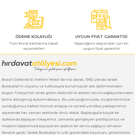
ı Yıkama Makinaları
Ürün fiyatı diğer sitelerden daha pahalı.
Bosch GSB 12V-30
Bosch GSH 500
Bosch GWS 7-115
Bu ürüne benzer farklı alternatifler olmalı.
Kesme Makinaları
Bosch GSB 12V-35
Bosch GSH 7 VC
Bosch GWS 7-115 E
Bosch GSB 14,4-2-LI
Bosch PBH 2100 RE
Bosch GWS 750
ÖDEME KOLAYLIĞI
UYGUN FİYAT GARANTİSİ
Tüm Kredi kartılarına taksit
Yapacağınız alışverişler için en
Bosch GSB 14,4-LI-2 Plus
Bosch PBH 3000 FRE
Bosch GWS 750 S
seçenekleri
uygun fiyat garantisi
Gönder
Bosch GSB 140-LI
Bosch PBH 3000-2 FRE
Bosch GWS 8-115
Bosch GSB 18 VE-2-LI
Bosch GWS 9-115 (Eski Model)
Bosch Elektrikli El Aletleri Yetkili Servisi olarak, 1982 yılında Sedat
Bulduklar'ın vizyonu ve tutkusuyla kurulmuş bir aile işletmesinden
Bosch GSB 18-2-LI
Bosch GWS 9-115 New
bugün Türkiye'nin önde gelen elektrikli el aletleri servis sağlayıcılarından
birine dönüşmüş bulunmaktayız. Bu yolculuğumuzda, müşterilerimize
sunduğumuz kaliteli hizmet anlayışı ve sürekli yenilikçi yaklaşımımız
Bosch GSB 18-2-LI Plus
Bosch GWS 9-115 P
sayesinde her zaman sektörde öncü olduk. Başlangıçta küçük bir
dükkanda başlayan hikayemiz, zamanla genişleyen portföyümüz ve
Bosch GSB 180-LI
Bosch GWS 9-115 S
müşteri tabanımızla büyüyerek sadece bir servis sağlayıcı olmanın
ötesine geçti. Sedat Bulduklar'ın o ilk günlerdeki heyecanı, şirketimizin