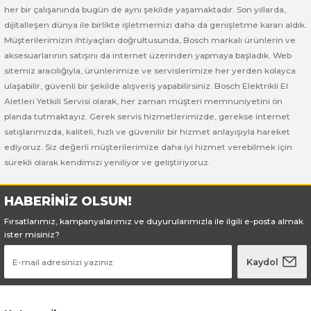
Bosch GSB 185-LI
Bosch PWS 700-115
her bir çalışanında bugün de aynı şekilde yaşamaktadır. Son yıllarda,
dijitalleşen dünya ile birlikte işletmemizi daha da genişletme kararı aldık.
Bosch GSB 18V-50
Müşterilerimizin ihtiyaçları doğrultusunda, Bosch markalı ürünlerin ve
aksesuarlarının satışını da internet üzerinden yapmaya başladık. Web
Bosch GSB 18V-60 C
sitemiz aracılığıyla, ürünlerimize ve servislerimize her yerden kolayca
ulaşabilir, güvenli bir şekilde alışveriş yapabilirsiniz. Bosch Elektrikli El
Aletleri Yetkili Servisi olarak, her zaman müşteri memnuniyetini ön
Bosch GSR 10,8 V-LI-2
planda tutmaktayız. Gerek servis hizmetlerimizde, gerekse internet
satışlarımızda, kaliteli, hızlı ve güvenilir bir hizmet anlayışıyla hareket
Bosch GSR 1080-2-LI
ediyoruz. Siz değerli müşterilerimize daha iyi hizmet verebilmek için
sürekli olarak kendimizi yeniliyor ve geliştiriyoruz.
Bosch GSR 1080-LI
HABERİNİZ OLSUN!
Bosch GSR 120-LI
Fırsatlarımız, kampanyalarımız ve duyurularımızla ile ilgili e-posta almak
ister misiniz?
Bosch GSR 120-LI / 3601JG8000
Kaydol
Bosch GSR 12V-30
Bosch GSR 12V-35