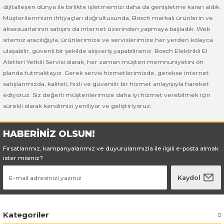
Bosch GSB 185-LI
Bosch PWS 700-115
dijitalleşen dünya ile birlikte işletmemizi daha da genişletme kararı aldık.
Müşterilerimizin ihtiyaçları doğrultusunda, Bosch markalı ürünlerin ve
Bosch GSB 18V-50
aksesuarlarının satışını da internet üzerinden yapmaya başladık. Web
sitemiz aracılığıyla, ürünlerimize ve servislerimize her yerden kolayca
Bosch GSB 18V-60 C
ulaşabilir, güvenli bir şekilde alışveriş yapabilirsiniz. Bosch Elektrikli El
Aletleri Yetkili Servisi olarak, her zaman müşteri memnuniyetini ön
planda tutmaktayız. Gerek servis hizmetlerimizde, gerekse internet
Bosch GSR 10,8 V-LI-2
satışlarımızda, kaliteli, hızlı ve güvenilir bir hizmet anlayışıyla hareket
ediyoruz. Siz değerli müşterilerimize daha iyi hizmet verebilmek için
Bosch GSR 1080-2-LI
sürekli olarak kendimizi yeniliyor ve geliştiriyoruz.
Bosch GSR 1080-LI
HABERİNİZ OLSUN!
Fırsatlarımız, kampanyalarımız ve duyurularımızla ile ilgili e-posta almak
Bosch GSR 120-LI
ister misiniz?
Bosch GSR 120-LI / 3601JG8000
Kaydol
Bosch GSR 12V-30
Kategoriler
Bosch GSR 12V-35