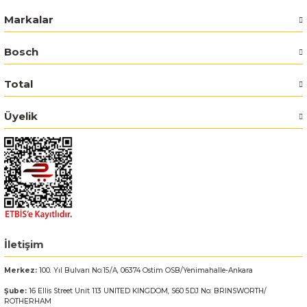
Markalar
Bosch GSR 14,4-2-LI
Bosch
Bosch GSR 14,4-2-LI Plus
Total
Bosch GSR 140-LI
Üyelik
Bosch GSR 1440-LI
Bosch GSR 18 V-EC
Bosch GSR 18 V-LI
Bosch GSR 18 VE-2-LI
İletişim
Bosch GSR 18-2-LI
Merkez:
100. Yıl Bulvarı No:15/A, 06374 Ostim OSB/Yenimahalle-Ankara
Şube:
16 Ellis Street Unit 113 UNITED KINGDOM, S60 5DJ No: BRINSWORTH/
Bosch GSR 18-2-LI Plus
ROTHERHAM