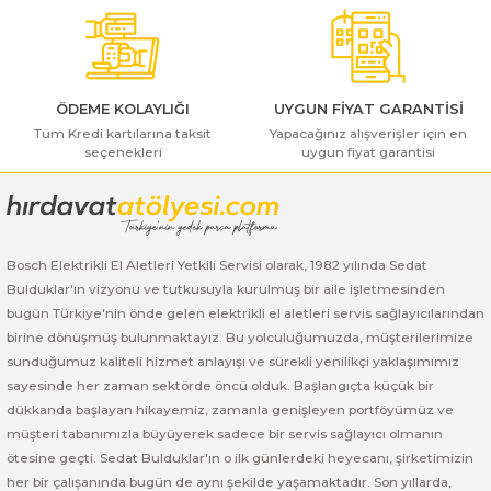
ı Yıkama Makinaları
Bosch GSB 12V-30
Bosch GSH 500
Bosch GWS 7-115
Bu ürüne benzer farklı alternatifler olmalı.
Kesme Makinaları
Bosch GSB 12V-35
Bosch GSH 7 VC
Bosch GWS 7-115 E
ÖDEME KOLAYLIĞI
UYGUN FİYAT GARANTİSİ
Bosch GSB 14,4-2-LI
Bosch PBH 2100 RE
Bosch GWS 750
Tüm Kredi kartılarına taksit
Yapacağınız alışverişler için en
seçenekleri
uygun fiyat garantisi
Gönder
Bosch GSB 14,4-LI-2 Plus
Bosch PBH 3000 FRE
Bosch GWS 750 S
Bosch GSB 140-LI
Bosch PBH 3000-2 FRE
Bosch GWS 8-115
Bosch Elektrikli El Aletleri Yetkili Servisi olarak, 1982 yılında Sedat
Bosch GSB 18 VE-2-LI
Bosch GWS 9-115 (Eski Model)
Bulduklar'ın vizyonu ve tutkusuyla kurulmuş bir aile işletmesinden
bugün Türkiye'nin önde gelen elektrikli el aletleri servis sağlayıcılarından
Bosch GSB 18-2-LI
Bosch GWS 9-115 New
birine dönüşmüş bulunmaktayız. Bu yolculuğumuzda, müşterilerimize
sunduğumuz kaliteli hizmet anlayışı ve sürekli yenilikçi yaklaşımımız
sayesinde her zaman sektörde öncü olduk. Başlangıçta küçük bir
Bosch GSB 18-2-LI Plus
Bosch GWS 9-115 P
dükkanda başlayan hikayemiz, zamanla genişleyen portföyümüz ve
müşteri tabanımızla büyüyerek sadece bir servis sağlayıcı olmanın
Bosch GSB 180-LI
Bosch GWS 9-115 S
ötesine geçti. Sedat Bulduklar'ın o ilk günlerdeki heyecanı, şirketimizin
her bir çalışanında bugün de aynı şekilde yaşamaktadır. Son yıllarda,