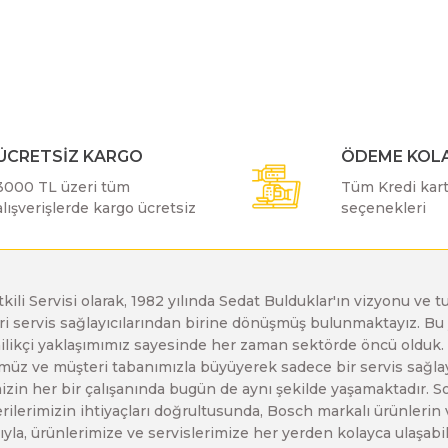
r konularda yetersiz gördüğünüz noktaları öneri formunu kullanarak taraf
Bu ürüne ilk yorumu siz yapın!
Bosch GDX 18 V-EC
Bosch GSH 11 E
Bosch GWS 24-230 JH
Yorum Yaz
Bosch GDX 18 V-LI
Bosch GSH 11 VC
Bosch GWS 26-180 H
ÜCRETSİZ KARGO
ÖDEME KOLA
3000 TL üzeri tüm
Tüm Kredi kartı
Bosch GDX 180-LI
Bosch GSH 16-28
Bosch GWS 26-180 JH
alışverişlerde kargo ücretsiz
seçenekleri
Bosch GDX 18V-200
Bosch GSH 27 ( SARI )
Bosch GWS 26-230 H
etkili Servisi olarak, 1982 yılında Sedat Bulduklar'ın vizyonu v
leri servis sağlayıcılarından birine dönüşmüş bulunmaktayız. 
Gönder
Bosch GDX 18V-200 C
Bosch GSH 27 VC
Bosch GWS 26-230 JH
enilikçi yaklaşımımız sayesinde her zaman sektörde öncü olduk
z ve müşteri tabanımızla büyüyerek sadece bir servis sağlayıc
zin her bir çalışanında bugün de aynı şekilde yaşamaktadır. Son 
Bosch GDX 18V-EC
Bosch GSH 5
Bosch GWS 30-180 B
erilerimizin ihtiyaçları doğrultusunda, Bosch markalı ürünlerin
yla, ürünlerimize ve servislerimize her yerden kolayca ulaşabilir