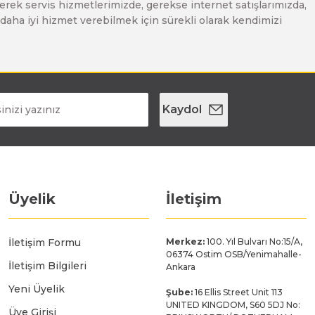
erek servis hizmetlerimizde, gerekse internet satışlarımızda,
ze daha iyi hizmet verebilmek için sürekli olarak kendimizi
Kaydol
Üyelik
İletişim
İletişim Formu
Merkez:
100. Yıl Bulvarı No:15/A,
06374 Ostim OSB/Yenimahalle-
İletişim Bilgileri
Ankara
Yeni Üyelik
Şube:
16 Ellis Street Unit 113
UNITED KINGDOM, S60 5DJ No:
Üye Girişi