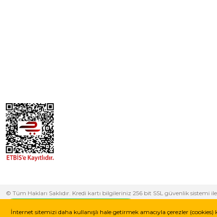
© Tüm Hakları Saklıdır. Kredi kartı bilgileriniz 256 bit SSL güvenlik sistem
yapabilirsiniz.
Whatsapp Destek Hattı
İnternet sitemizi daha kullanışlı hale getirmek amacıyla çerezler (cookies) 