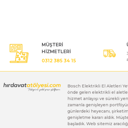
Bu ürünün fiyat bilgisi, resim, ürün açıklamalarında ve diğe
Görüş ve önerileriniz için teşekkür ederiz.
Polisaj Makinaları
Ürün resmi kalitesiz, bozuk veya görüntülenemiyor.
Ürün açıklamasında eksik bilgiler bulunuyor.
Sıcak Hava Tabancaları
Ürün bilgilerinde hatalar bulunuyor.
MÜŞTERİ
Ürün fiyatı diğer sitelerden daha pahalı.
HİZMETLERİ
Bu ürüne benzer farklı alternatifler olmalı.
Silikon Tabancaları
0312 385 34 15
Somun Sıkma Makinaları
Bosch Elektrikli El Aletleri Y
önde gelen elektrikli el alet
Taşlama Makinaları
hizmet anlayışı ve sürekli y
zamanla genişleyen portföyümü
günlerdeki heyecanı, şirketimi
Titreşimli Zımpara Makinaları
genişletme kararı aldık. Müşt
başladık. Web sitemiz aracılığı