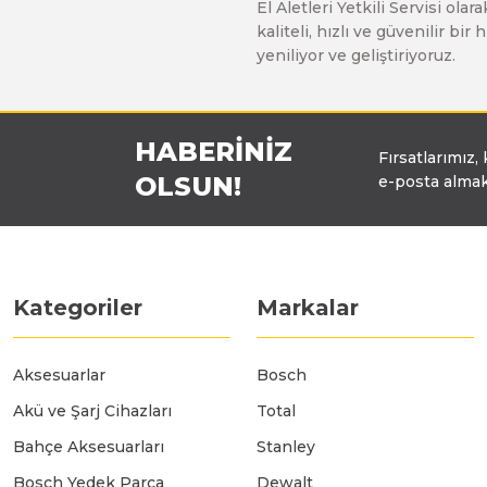
El Aletleri Yetkili Servisi o
Üfleyici
kaliteli, hızlı ve güvenilir b
yeniliyor ve geliştiriyoruz.
Yüksek Basınçlı Yıkama Makinaları
HABERİNİZ
Fırsatlarımız,
Zincirli Ağaç Kesme Makinaları
OLSUN!
e-posta almak
Kategoriler
Markalar
Aksesuarlar
Bosch
Akü ve Şarj Cihazları
Total
Bahçe Aksesuarları
Stanley
Bosch Yedek Parça
Dewalt