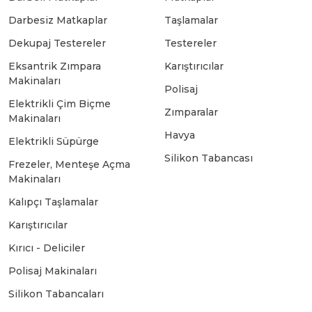
Darbesiz Matkaplar
Taşlamalar
Bosch GSB 18-2-LI
Bosch GWS 9-115 New
Dekupaj Testereler
Testereler
Eksantrik Zımpara
Karıştırıcılar
Makinaları
Bosch GSB 18-2-LI Plus
Bosch GWS 9-115 P
Polisaj
Elektrikli Çim Biçme
Zımparalar
Makinaları
Bosch GSB 180-LI
Bosch GWS 9-115 S
Havya
Elektrikli Süpürge
Silikon Tabancası
Frezeler, Menteşe Açma
Bosch GSB 185-LI
Bosch PWS 700-115
Makinaları
Kalıpçı Taşlamalar
Bosch GSB 18V-50
Karıştırıcılar
Kırıcı - Deliciler
Bosch GSB 18V-60 C
Polisaj Makinaları
Silikon Tabancaları