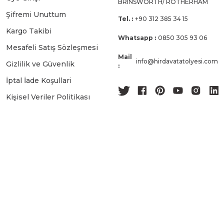
BRINSWORTH/ ROTHERHAM
Şifremi Unuttum
Tel. :
+90 312 385 34 15
Kargo Takibi
Whatsapp :
0850 305 93 06
Mesafeli Satış Sözleşmesi
Mail
info@hirdavatatolyesi.com
Gizlilik ve Güvenlik
:
İptal İade Koşullari
Kişisel Veriler Politikası