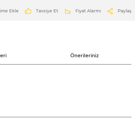
Tavsiye Et
Fiyat Alarmı
Paylaş
eri
Önerileriniz