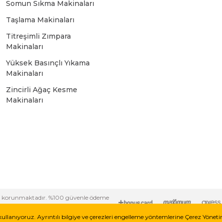
Somun Sıkma Makinaları
Bosch GSR 10,8 V-LI-2
Taşlama Makinaları
Titreşimli Zımpara
Bosch GSR 1080-2-LI
Makinaları
Yüksek Basınçlı Yıkama
Bosch GSR 1080-LI
Makinaları
Zincirli Ağaç Kesme
Makinaları
Bosch GSR 120-LI
Bosch GSR 120-LI / 3601JG8000
Bosch GSR 12V-30
i ile korunmaktadır. %100 güvenle ödeme
Bosch GSR 12V-35
kullanıyoruz. Ayrıntılı bilgiye ve çerezleri engelleme yöntemlerine Çerez Yönet