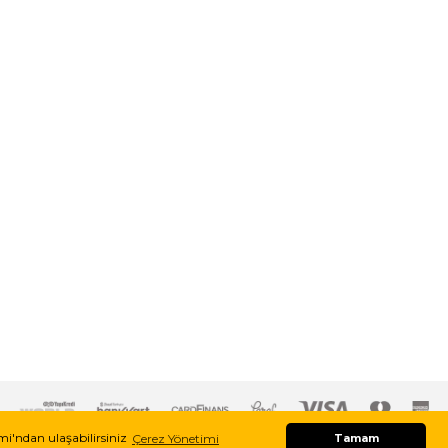
imi'ndan ulaşabilirsiniz
Çerez Yönetimi
Tamam