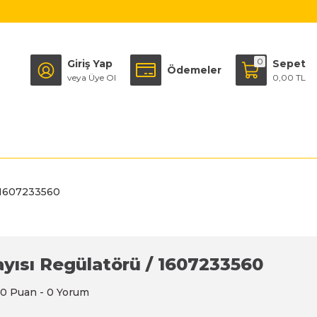
0
Giriş Yap
Sepet
Ödemeler
veya Üye Ol
0,00 TL
/ 1607233560
ayısı Regülatörü / 1607233560
0 Puan - 0 Yorum