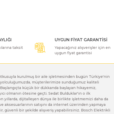
ımıza iletebilirsiniz.
YLIĞI
UYGUN FİYAT GARANTİSİ
larına taksit
Yapacağınız alışverişler için en
uygun fiyat garantisi
e tutkusuyla kurulmuş bir aile işletmesinden bugün Türkiye'nin
Bu yolculuğumuzda, müşterilerimize sunduğumuz kaliteli
. Başlangıçta küçük bir dükkanda başlayan hikayemiz,
ı olmanın ötesine geçti. Sedat Bulduklar'ın o ilk
yıllarda, dijitalleşen dünya ile birlikte işletmemizi daha da
 ve aksesuarlarının satışını da internet üzerinden yapmaya
, güvenli bir şekilde alışveriş yapabilirsiniz. Bosch Elektrikli