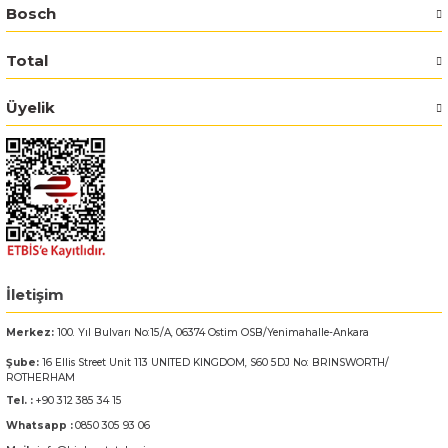
Bosch
Bosch GSR 14,4-2-LI
Total
Bosch GSR 14,4-2-LI Plus
Üyelik
Bosch GSR 140-LI
Bosch GSR 1440-LI
Bosch GSR 18 V-EC
Bosch GSR 18 V-LI
İletişim
Merkez:
100. Yıl Bulvarı No:15/A, 06374 Ostim OSB/Yenimahalle-Ankara
Bosch GSR 18 VE-2-LI
Şube:
16 Ellis Street Unit 113 UNITED KINGDOM, S60 5DJ No: BRINSWORTH/
ROTHERHAM
Bosch GSR 18-2-LI
Tel. :
+90 312 385 34 15
Whatsapp :
0850 305 93 06
Bosch GSR 18-2-LI Plus