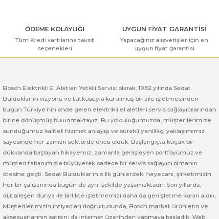
ı Yıkama Makinaları
Bosch GSB 12V-30
Bosch GSH 500
Bosch GWS 7-115
Kesme Makinaları
Bosch GSB 12V-35
Bosch GSH 7 VC
Bosch GWS 7-115 E
ÖDEME KOLAYLIĞI
UYGUN FİYAT GARANTİSİ
Tüm Kredi kartılarına taksit
Yapacağınız alışverişler için en
seçenekleri
uygun fiyat garantisi
Gönder
Bosch GSB 14,4-2-LI
Bosch PBH 2100 RE
Bosch GWS 750
Bosch GSB 14,4-LI-2 Plus
Bosch PBH 3000 FRE
Bosch GWS 750 S
Bosch Elektrikli El Aletleri Yetkili Servisi olarak, 1982 yılında Sedat
Bulduklar'ın vizyonu ve tutkusuyla kurulmuş bir aile işletmesinden
Bosch GSB 140-LI
Bosch PBH 3000-2 FRE
Bosch GWS 8-115
bugün Türkiye'nin önde gelen elektrikli el aletleri servis sağlayıcılarından
birine dönüşmüş bulunmaktayız. Bu yolculuğumuzda, müşterilerimize
Bosch GSB 18 VE-2-LI
Bosch GWS 9-115 (Eski Model)
sunduğumuz kaliteli hizmet anlayışı ve sürekli yenilikçi yaklaşımımız
sayesinde her zaman sektörde öncü olduk. Başlangıçta küçük bir
Bosch GSB 18-2-LI
Bosch GWS 9-115 New
dükkanda başlayan hikayemiz, zamanla genişleyen portföyümüz ve
müşteri tabanımızla büyüyerek sadece bir servis sağlayıcı olmanın
Bosch GSB 18-2-LI Plus
Bosch GWS 9-115 P
ötesine geçti. Sedat Bulduklar'ın o ilk günlerdeki heyecanı, şirketimizin
her bir çalışanında bugün de aynı şekilde yaşamaktadır. Son yıllarda,
dijitalleşen dünya ile birlikte işletmemizi daha da genişletme kararı aldık.
Bosch GSB 180-LI
Bosch GWS 9-115 S
Müşterilerimizin ihtiyaçları doğrultusunda, Bosch markalı ürünlerin ve
aksesuarlarının satışını da internet üzerinden yapmaya başladık. Web