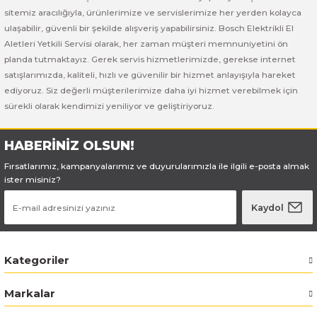
Bosch GSB 185-LI
Bosch PWS 700-115
sitemiz aracılığıyla, ürünlerimize ve servislerimize her yerden kolayca
ulaşabilir, güvenli bir şekilde alışveriş yapabilirsiniz. Bosch Elektrikli El
Bosch GSB 18V-50
Aletleri Yetkili Servisi olarak, her zaman müşteri memnuniyetini ön
planda tutmaktayız. Gerek servis hizmetlerimizde, gerekse internet
Bosch GSB 18V-60 C
satışlarımızda, kaliteli, hızlı ve güvenilir bir hizmet anlayışıyla hareket
ediyoruz. Siz değerli müşterilerimize daha iyi hizmet verebilmek için
sürekli olarak kendimizi yeniliyor ve geliştiriyoruz.
Bosch GSR 10,8 V-LI-2
Bosch GSR 1080-2-LI
HABERİNİZ OLSUN!
Fırsatlarımız, kampanyalarımız ve duyurularımızla ile ilgili e-posta almak
Bosch GSR 1080-LI
ister misiniz?
Kaydol
Bosch GSR 120-LI
Bosch GSR 120-LI / 3601JG8000
Kategoriler
Bosch GSR 12V-30
Markalar
Bosch GSR 12V-35