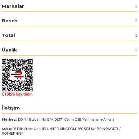
Markalar
Bosch GSR 14,4-2-LI
Bosch
Bosch GSR 14,4-2-LI Plus
Total
Bosch GSR 140-LI
Üyelik
Bosch GSR 1440-LI
Bosch GSR 18 V-EC
Bosch GSR 18 V-LI
Bosch GSR 18 VE-2-LI
İletişim
Merkez:
100. Yıl Bulvarı No:15/A, 06374 Ostim OSB/Yenimahalle-Ankara
Bosch GSR 18-2-LI
Şube:
16 Ellis Street Unit 113 UNITED KINGDOM, S60 5DJ No: BRINSWORTH/
ROTHERHAM
Bosch GSR 18-2-LI Plus