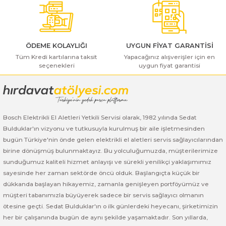
Bu ürüne benzer farklı alternatifler olmalı.
ı Yıkama Makinaları
Bosch GSB 12V-30
Bosch GSH 500
Bosch GWS 7-115
Kesme Makinaları
Bosch GSB 12V-35
Bosch GSH 7 VC
Bosch GWS 7-115 E
ÖDEME KOLAYLIĞI
UYGUN FİYAT GARANTİSİ
Bosch GSB 14,4-2-LI
Bosch PBH 2100 RE
Bosch GWS 750
Tüm Kredi kartılarına taksit
Yapacağınız alışverişler için en
seçenekleri
uygun fiyat garantisi
Gönder
Bosch GSB 14,4-LI-2 Plus
Bosch PBH 3000 FRE
Bosch GWS 750 S
Bosch GSB 140-LI
Bosch PBH 3000-2 FRE
Bosch GWS 8-115
Bosch Elektrikli El Aletleri Yetkili Servisi olarak, 1982 yılında Sedat
Bulduklar'ın vizyonu ve tutkusuyla kurulmuş bir aile işletmesinden
Bosch GSB 18 VE-2-LI
Bosch GWS 9-115 (Eski Model)
bugün Türkiye'nin önde gelen elektrikli el aletleri servis sağlayıcılarından
birine dönüşmüş bulunmaktayız. Bu yolculuğumuzda, müşterilerimize
Bosch GSB 18-2-LI
Bosch GWS 9-115 New
sunduğumuz kaliteli hizmet anlayışı ve sürekli yenilikçi yaklaşımımız
sayesinde her zaman sektörde öncü olduk. Başlangıçta küçük bir
Bosch GSB 18-2-LI Plus
Bosch GWS 9-115 P
dükkanda başlayan hikayemiz, zamanla genişleyen portföyümüz ve
müşteri tabanımızla büyüyerek sadece bir servis sağlayıcı olmanın
Bosch GSB 180-LI
Bosch GWS 9-115 S
ötesine geçti. Sedat Bulduklar'ın o ilk günlerdeki heyecanı, şirketimizin
her bir çalışanında bugün de aynı şekilde yaşamaktadır. Son yıllarda,