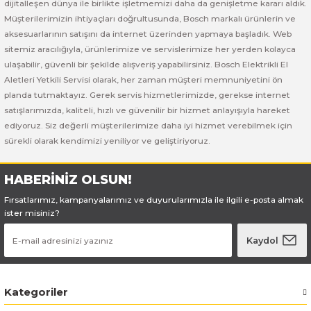
Bosch GSB 185-LI
Bosch PWS 700-115
dijitalleşen dünya ile birlikte işletmemizi daha da genişletme kararı aldık.
Müşterilerimizin ihtiyaçları doğrultusunda, Bosch markalı ürünlerin ve
aksesuarlarının satışını da internet üzerinden yapmaya başladık. Web
Bosch GSB 18V-50
sitemiz aracılığıyla, ürünlerimize ve servislerimize her yerden kolayca
ulaşabilir, güvenli bir şekilde alışveriş yapabilirsiniz. Bosch Elektrikli El
Bosch GSB 18V-60 C
Aletleri Yetkili Servisi olarak, her zaman müşteri memnuniyetini ön
planda tutmaktayız. Gerek servis hizmetlerimizde, gerekse internet
Bosch GSR 10,8 V-LI-2
satışlarımızda, kaliteli, hızlı ve güvenilir bir hizmet anlayışıyla hareket
ediyoruz. Siz değerli müşterilerimize daha iyi hizmet verebilmek için
Bosch GSR 1080-2-LI
sürekli olarak kendimizi yeniliyor ve geliştiriyoruz.
Bosch GSR 1080-LI
HABERİNİZ OLSUN!
Fırsatlarımız, kampanyalarımız ve duyurularımızla ile ilgili e-posta almak
Bosch GSR 120-LI
ister misiniz?
Bosch GSR 120-LI / 3601JG8000
Kaydol
Bosch GSR 12V-30
Kategoriler
Bosch GSR 12V-35