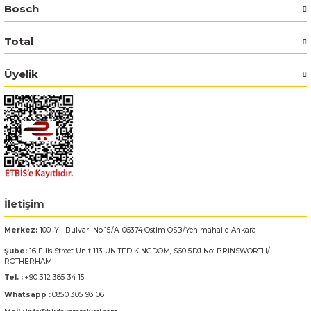
Bosch
Bosch GSR 14,4-2-LI
Total
Bosch GSR 14,4-2-LI Plus
Üyelik
Bosch GSR 140-LI
Bosch GSR 1440-LI
Bosch GSR 18 V-EC
Bosch GSR 18 V-LI
İletişim
Merkez:
100. Yıl Bulvarı No:15/A, 06374 Ostim OSB/Yenimahalle-Ankara
Bosch GSR 18 VE-2-LI
Şube:
16 Ellis Street Unit 113 UNITED KINGDOM, S60 5DJ No: BRINSWORTH/
ROTHERHAM
Bosch GSR 18-2-LI
Tel. :
+90 312 385 34 15
Whatsapp :
0850 305 93 06
Bosch GSR 18-2-LI Plus