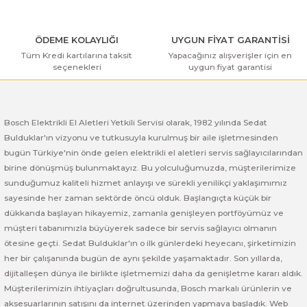
ı Yıkama Makinaları
Bosch GSB 12V-30
Bosch GSH 500
Bosch GWS 7-115
Kesme Makinaları
ÖDEME KOLAYLIĞI
Bosch GSB 12V-35
Bosch GSH 7 VC
Bosch GWS 7-115 E
UYGUN FİYAT GARANTİSİ
Tüm Kredi kartılarına taksit
Yapacağınız alışverişler için en
seçenekleri
uygun fiyat garantisi
Gönder
Bosch GSB 14,4-2-LI
Bosch PBH 2100 RE
Bosch GWS 750
Bosch GSB 14,4-LI-2 Plus
Bosch PBH 3000 FRE
Bosch GWS 750 S
Bosch Elektrikli El Aletleri Yetkili Servisi olarak, 1982 yılında Sedat
Bulduklar'ın vizyonu ve tutkusuyla kurulmuş bir aile işletmesinden
Bosch GSB 140-LI
Bosch PBH 3000-2 FRE
Bosch GWS 8-115
bugün Türkiye'nin önde gelen elektrikli el aletleri servis sağlayıcılarından
birine dönüşmüş bulunmaktayız. Bu yolculuğumuzda, müşterilerimize
Bosch GSB 18 VE-2-LI
Bosch GWS 9-115 (Eski Model)
sunduğumuz kaliteli hizmet anlayışı ve sürekli yenilikçi yaklaşımımız
sayesinde her zaman sektörde öncü olduk. Başlangıçta küçük bir
Bosch GSB 18-2-LI
Bosch GWS 9-115 New
dükkanda başlayan hikayemiz, zamanla genişleyen portföyümüz ve
müşteri tabanımızla büyüyerek sadece bir servis sağlayıcı olmanın
Bosch GSB 18-2-LI Plus
Bosch GWS 9-115 P
ötesine geçti. Sedat Bulduklar'ın o ilk günlerdeki heyecanı, şirketimizin
her bir çalışanında bugün de aynı şekilde yaşamaktadır. Son yıllarda,
dijitalleşen dünya ile birlikte işletmemizi daha da genişletme kararı aldık.
Bosch GSB 180-LI
Bosch GWS 9-115 S
Müşterilerimizin ihtiyaçları doğrultusunda, Bosch markalı ürünlerin ve
aksesuarlarının satışını da internet üzerinden yapmaya başladık. Web