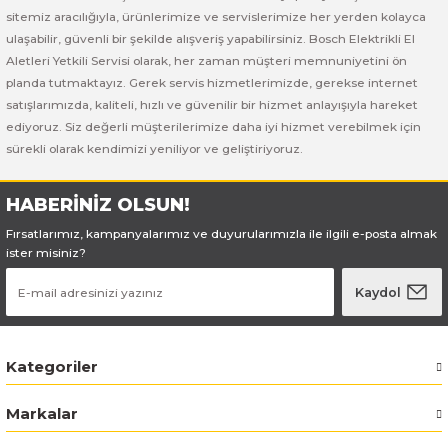
Bosch GSB 185-LI
Bosch PWS 700-115
sitemiz aracılığıyla, ürünlerimize ve servislerimize her yerden kolayca
ulaşabilir, güvenli bir şekilde alışveriş yapabilirsiniz. Bosch Elektrikli El
Bosch GSB 18V-50
Aletleri Yetkili Servisi olarak, her zaman müşteri memnuniyetini ön
planda tutmaktayız. Gerek servis hizmetlerimizde, gerekse internet
Bosch GSB 18V-60 C
satışlarımızda, kaliteli, hızlı ve güvenilir bir hizmet anlayışıyla hareket
ediyoruz. Siz değerli müşterilerimize daha iyi hizmet verebilmek için
sürekli olarak kendimizi yeniliyor ve geliştiriyoruz.
Bosch GSR 10,8 V-LI-2
Bosch GSR 1080-2-LI
HABERİNİZ OLSUN!
Fırsatlarımız, kampanyalarımız ve duyurularımızla ile ilgili e-posta almak
Bosch GSR 1080-LI
ister misiniz?
Kaydol
Bosch GSR 120-LI
Bosch GSR 120-LI / 3601JG8000
Kategoriler
Bosch GSR 12V-30
Markalar
Bosch GSR 12V-35