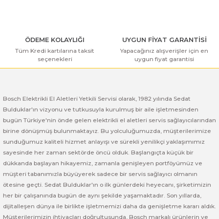
ı Yıkama Makinaları
Bosch GSB 12V-30
Bosch GSH 500
Bosch GWS 7-115
Kesme Makinaları
Bosch GSB 12V-35
Bosch GSH 7 VC
Bosch GWS 7-115 E
ÖDEME KOLAYLIĞI
UYGUN FİYAT GARANTİSİ
Tüm Kredi kartılarına taksit
Yapacağınız alışverişler için en
Bosch GSB 14,4-2-LI
Bosch PBH 2100 RE
Bosch GWS 750
seçenekleri
uygun fiyat garantisi
Gönder
Bosch GSB 14,4-LI-2 Plus
Bosch PBH 3000 FRE
Bosch GWS 750 S
Bosch Elektrikli El Aletleri Yetkili Servisi olarak, 1982 yılında Sedat
Bosch GSB 140-LI
Bosch PBH 3000-2 FRE
Bosch GWS 8-115
Bulduklar'ın vizyonu ve tutkusuyla kurulmuş bir aile işletmesinden
bugün Türkiye'nin önde gelen elektrikli el aletleri servis sağlayıcılarından
Bosch GSB 18 VE-2-LI
Bosch GWS 9-115 (Eski Model)
birine dönüşmüş bulunmaktayız. Bu yolculuğumuzda, müşterilerimize
sunduğumuz kaliteli hizmet anlayışı ve sürekli yenilikçi yaklaşımımız
Bosch GSB 18-2-LI
Bosch GWS 9-115 New
sayesinde her zaman sektörde öncü olduk. Başlangıçta küçük bir
dükkanda başlayan hikayemiz, zamanla genişleyen portföyümüz ve
Bosch GSB 18-2-LI Plus
Bosch GWS 9-115 P
müşteri tabanımızla büyüyerek sadece bir servis sağlayıcı olmanın
ötesine geçti. Sedat Bulduklar'ın o ilk günlerdeki heyecanı, şirketimizin
her bir çalışanında bugün de aynı şekilde yaşamaktadır. Son yıllarda,
Bosch GSB 180-LI
Bosch GWS 9-115 S
dijitalleşen dünya ile birlikte işletmemizi daha da genişletme kararı aldık.
Müşterilerimizin ihtiyaçları doğrultusunda, Bosch markalı ürünlerin ve