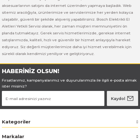
Bosch GSB 185-LI
Bosch PWS 700-115
aksesuarlarının satışını da internet üzerinden yapmaya başladık. Web
sitemiz aracılığıyla, ürünlerimize ve servislerimize her yerden kolayca
Bosch GSB 18V-50
ulaşabilir, güvenli bir şekilde alışveriş yapabilirsiniz. Bosch Elektrikli El
Aletleri Yetkili Servisi olarak, her zaman müşteri memnuniyetini ön
Bosch GSB 18V-60 C
planda tutmaktayız. Gerek servis hizmetlerimizde, gerekse internet
satışlarımızda, kaliteli, hızlı ve güvenilir bir hizmet anlayışıyla hareket
ediyoruz. Siz değerli müşterilerimize daha iyi hizmet verebilmek için
Bosch GSR 10,8 V-LI-2
sürekli olarak kendimizi yeniliyor ve geliştiriyoruz.
Bosch GSR 1080-2-LI
HABERİNİZ OLSUN!
Bosch GSR 1080-LI
Fırsatlarımız, kampanyalarımız ve duyurularımızla ile ilgili e-posta almak
ister misiniz?
Bosch GSR 120-LI
Kaydol
Bosch GSR 120-LI / 3601JG8000
Kategoriler
Bosch GSR 12V-30
Markalar
Bosch GSR 12V-35