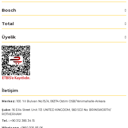
Bosch
Bosch GSR 14,4-2-LI
Total
Bosch GSR 14,4-2-LI Plus
Üyelik
Bosch GSR 140-LI
Bosch GSR 1440-LI
Bosch GSR 18 V-EC
Bosch GSR 18 V-LI
İletişim
Bosch GSR 18 VE-2-LI
Merkez:
100. Yıl Bulvarı No:15/A, 06374 Ostim OSB/Yenimahalle-Ankara
Şube:
16 Ellis Street Unit 113 UNITED KINGDOM, S60 5DJ No: BRINSWORTH/
Bosch GSR 18-2-LI
ROTHERHAM
Tel. :
+90 312 385 34 15
Bosch GSR 18-2-LI Plus
Whatsapp :
0850 305 93 06