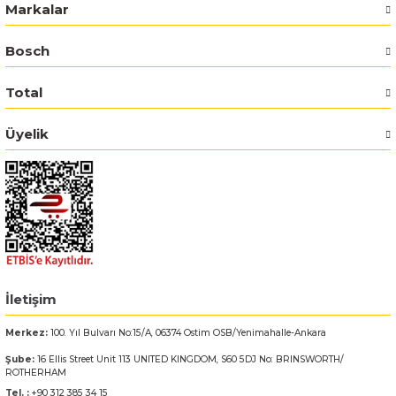
Markalar
Bosch GSR 14,4-2-LI
Bosch
Bosch GSR 14,4-2-LI Plus
Total
Bosch GSR 140-LI
Üyelik
Bosch GSR 1440-LI
Bosch GSR 18 V-EC
Bosch GSR 18 V-LI
İletişim
Bosch GSR 18 VE-2-LI
Merkez:
100. Yıl Bulvarı No:15/A, 06374 Ostim OSB/Yenimahalle-Ankara
Bosch GSR 18-2-LI
Şube:
16 Ellis Street Unit 113 UNITED KINGDOM, S60 5DJ No: BRINSWORTH/
ROTHERHAM
Bosch GSR 18-2-LI Plus
Tel. :
+90 312 385 34 15