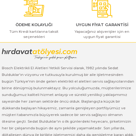
ı Yıkama Makinaları
Bosch GSB 12V-30
Bosch GSH 500
Bosch GWS 7-115
Kesme Makinaları
Bosch GSB 12V-35
Bosch GSH 7 VC
Bosch GWS 7-115 E
ÖDEME KOLAYLIĞI
UYGUN FİYAT GARANTİSİ
Tüm Kredi kartılarına taksit
Yapacağınız alışverişler için en
Bosch GSB 14,4-2-LI
Bosch PBH 2100 RE
Bosch GWS 750
seçenekleri
uygun fiyat garantisi
Gönder
Bosch GSB 14,4-LI-2 Plus
Bosch PBH 3000 FRE
Bosch GWS 750 S
Bosch GSB 140-LI
Bosch PBH 3000-2 FRE
Bosch GWS 8-115
Bosch Elektrikli El Aletleri Yetkili Servisi olarak, 1982 yılında Sedat
Bulduklar'ın vizyonu ve tutkusuyla kurulmuş bir aile işletmesinden
Bosch GSB 18 VE-2-LI
Bosch GWS 9-115 (Eski Model)
bugün Türkiye'nin önde gelen elektrikli el aletleri servis sağlayıcılarından
birine dönüşmüş bulunmaktayız. Bu yolculuğumuzda, müşterilerimize
Bosch GSB 18-2-LI
Bosch GWS 9-115 New
sunduğumuz kaliteli hizmet anlayışı ve sürekli yenilikçi yaklaşımımız
sayesinde her zaman sektörde öncü olduk. Başlangıçta küçük bir
Bosch GSB 18-2-LI Plus
Bosch GWS 9-115 P
dükkanda başlayan hikayemiz, zamanla genişleyen portföyümüz ve
müşteri tabanımızla büyüyerek sadece bir servis sağlayıcı olmanın
ötesine geçti. Sedat Bulduklar'ın o ilk günlerdeki heyecanı, şirketimizin
Bosch GSB 180-LI
Bosch GWS 9-115 S
her bir çalışanında bugün de aynı şekilde yaşamaktadır. Son yıllarda,
dijitalleşen dünya ile birlikte işletmemizi daha da genişletme kararı aldık.