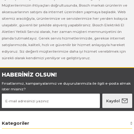
Bosch GSB 185-LI
Bosch PWS 700-115
Müşterilerimizin ihtiyaçları doğrultusunda, Bosch markalı ürünlerin ve
aksesuarlarının satışını da internet üzerinden yapmaya başladık. Web
Bosch GSB 18V-50
sitemiz aracılığıyla, ürünlerimize ve servislerimize her yerden kolayca
ulaşabilir, güvenli bir şekilde alışveriş yapabilirsiniz. Bosch Elektrikli El
Bosch GSB 18V-60 C
Aletleri Yetkili Servisi olarak, her zaman müşteri memnuniyetini ön
planda tutmaktayız. Gerek servis hizmetlerimizde, gerekse internet
satışlarımızda, kaliteli, hızlı ve güvenilir bir hizmet anlayışıyla hareket
Bosch GSR 10,8 V-LI-2
ediyoruz. Siz değerli müşterilerimize daha iyi hizmet verebilmek için
sürekli olarak kendimizi yeniliyor ve geliştiriyoruz.
Bosch GSR 1080-2-LI
HABERİNİZ OLSUN!
Bosch GSR 1080-LI
Fırsatlarımız, kampanyalarımız ve duyurularımızla ile ilgili e-posta almak
Bosch GSR 120-LI
ister misiniz?
Kaydol
Bosch GSR 120-LI / 3601JG8000
Bosch GSR 12V-30
Kategoriler
Bosch GSR 12V-35