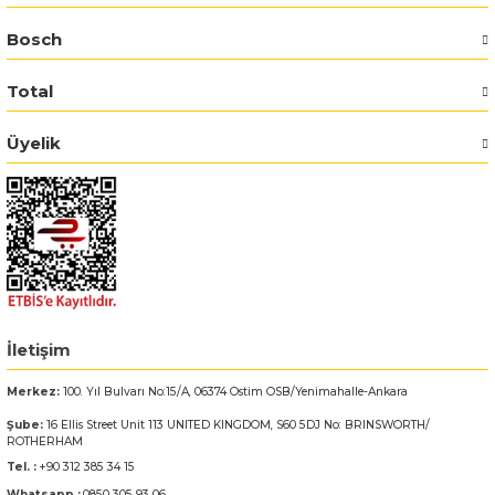
Bosch
Bosch GSR 14,4-2-LI
Total
Bosch GSR 14,4-2-LI Plus
Üyelik
Bosch GSR 140-LI
Bosch GSR 1440-LI
Bosch GSR 18 V-EC
Bosch GSR 18 V-LI
İletişim
Bosch GSR 18 VE-2-LI
Merkez:
100. Yıl Bulvarı No:15/A, 06374 Ostim OSB/Yenimahalle-Ankara
Şube:
16 Ellis Street Unit 113 UNITED KINGDOM, S60 5DJ No: BRINSWORTH/
Bosch GSR 18-2-LI
ROTHERHAM
Tel. :
+90 312 385 34 15
Bosch GSR 18-2-LI Plus
Whatsapp :
0850 305 93 06