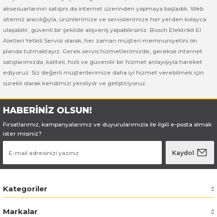
Bosch GSB 185-LI
Bosch PWS 700-115
aksesuarlarının satışını da internet üzerinden yapmaya başladık. Web
sitemiz aracılığıyla, ürünlerimize ve servislerimize her yerden kolayca
Bosch GSB 18V-50
ulaşabilir, güvenli bir şekilde alışveriş yapabilirsiniz. Bosch Elektrikli El
Aletleri Yetkili Servisi olarak, her zaman müşteri memnuniyetini ön
Bosch GSB 18V-60 C
planda tutmaktayız. Gerek servis hizmetlerimizde, gerekse internet
satışlarımızda, kaliteli, hızlı ve güvenilir bir hizmet anlayışıyla hareket
ediyoruz. Siz değerli müşterilerimize daha iyi hizmet verebilmek için
Bosch GSR 10,8 V-LI-2
sürekli olarak kendimizi yeniliyor ve geliştiriyoruz.
Bosch GSR 1080-2-LI
HABERİNİZ OLSUN!
Bosch GSR 1080-LI
Fırsatlarımız, kampanyalarımız ve duyurularımızla ile ilgili e-posta almak
ister misiniz?
Bosch GSR 120-LI
Kaydol
Bosch GSR 120-LI / 3601JG8000
Kategoriler
Bosch GSR 12V-30
Markalar
Bosch GSR 12V-35