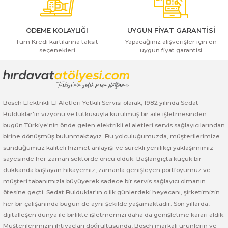
ı Yıkama Makinaları
Bosch GSB 12V-30
Bosch GSH 500
Bosch GWS 7-115
Kesme Makinaları
Bosch GSB 12V-35
Bosch GSH 7 VC
Bosch GWS 7-115 E
ÖDEME KOLAYLIĞI
UYGUN FİYAT GARANTİSİ
Tüm Kredi kartılarına taksit
Yapacağınız alışverişler için en
seçenekleri
uygun fiyat garantisi
Gönder
Bosch GSB 14,4-2-LI
Bosch PBH 2100 RE
Bosch GWS 750
Bosch GSB 14,4-LI-2 Plus
Bosch PBH 3000 FRE
Bosch GWS 750 S
Bosch Elektrikli El Aletleri Yetkili Servisi olarak, 1982 yılında Sedat
Bosch GSB 140-LI
Bosch PBH 3000-2 FRE
Bosch GWS 8-115
Bulduklar'ın vizyonu ve tutkusuyla kurulmuş bir aile işletmesinden
bugün Türkiye'nin önde gelen elektrikli el aletleri servis sağlayıcılarından
Bosch GSB 18 VE-2-LI
Bosch GWS 9-115 (Eski Model)
birine dönüşmüş bulunmaktayız. Bu yolculuğumuzda, müşterilerimize
sunduğumuz kaliteli hizmet anlayışı ve sürekli yenilikçi yaklaşımımız
Bosch GSB 18-2-LI
Bosch GWS 9-115 New
sayesinde her zaman sektörde öncü olduk. Başlangıçta küçük bir
dükkanda başlayan hikayemiz, zamanla genişleyen portföyümüz ve
Bosch GSB 18-2-LI Plus
Bosch GWS 9-115 P
müşteri tabanımızla büyüyerek sadece bir servis sağlayıcı olmanın
ötesine geçti. Sedat Bulduklar'ın o ilk günlerdeki heyecanı, şirketimizin
her bir çalışanında bugün de aynı şekilde yaşamaktadır. Son yıllarda,
Bosch GSB 180-LI
Bosch GWS 9-115 S
dijitalleşen dünya ile birlikte işletmemizi daha da genişletme kararı aldık.
Müşterilerimizin ihtiyaçları doğrultusunda, Bosch markalı ürünlerin ve