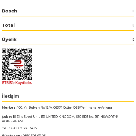
Bosch
Bosch GSR 14,4-2-LI
Total
Bosch GSR 14,4-2-LI Plus
Üyelik
Bosch GSR 140-LI
Bosch GSR 1440-LI
Bosch GSR 18 V-EC
Bosch GSR 18 V-LI
İletişim
Bosch GSR 18 VE-2-LI
Merkez:
100. Yıl Bulvarı No:15/A, 06374 Ostim OSB/Yenimahalle-Ankara
Şube:
16 Ellis Street Unit 113 UNITED KINGDOM, S60 5DJ No: BRINSWORTH/
Bosch GSR 18-2-LI
ROTHERHAM
Tel. :
+90 312 385 34 15
Bosch GSR 18-2-LI Plus
Whatsapp :
0850 305 93 06