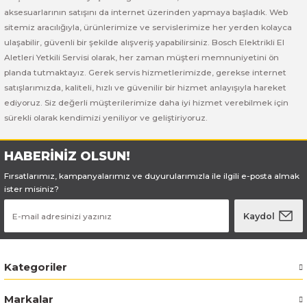
Bosch GSB 185-LI
Bosch PWS 700-115
aksesuarlarının satışını da internet üzerinden yapmaya başladık. Web
sitemiz aracılığıyla, ürünlerimize ve servislerimize her yerden kolayca
Bosch GSB 18V-50
ulaşabilir, güvenli bir şekilde alışveriş yapabilirsiniz. Bosch Elektrikli El
Aletleri Yetkili Servisi olarak, her zaman müşteri memnuniyetini ön
Bosch GSB 18V-60 C
planda tutmaktayız. Gerek servis hizmetlerimizde, gerekse internet
satışlarımızda, kaliteli, hızlı ve güvenilir bir hizmet anlayışıyla hareket
ediyoruz. Siz değerli müşterilerimize daha iyi hizmet verebilmek için
Bosch GSR 10,8 V-LI-2
sürekli olarak kendimizi yeniliyor ve geliştiriyoruz.
Bosch GSR 1080-2-LI
HABERİNİZ OLSUN!
Bosch GSR 1080-LI
Fırsatlarımız, kampanyalarımız ve duyurularımızla ile ilgili e-posta almak
ister misiniz?
Bosch GSR 120-LI
Kaydol
Bosch GSR 120-LI / 3601JG8000
Kategoriler
Bosch GSR 12V-30
Markalar
Bosch GSR 12V-35