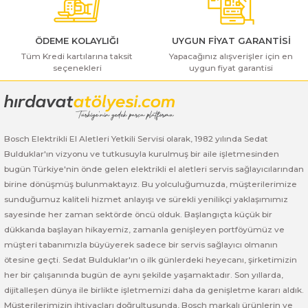
ı Yıkama Makinaları
Bosch GSB 12V-30
Bosch GSH 500
Bosch GWS 7-115
Kesme Makinaları
Bosch GSB 12V-35
Bosch GSH 7 VC
Bosch GWS 7-115 E
ÖDEME KOLAYLIĞI
UYGUN FİYAT GARANTİSİ
Tüm Kredi kartılarına taksit
Yapacağınız alışverişler için en
seçenekleri
uygun fiyat garantisi
Gönder
Bosch GSB 14,4-2-LI
Bosch PBH 2100 RE
Bosch GWS 750
Bosch GSB 14,4-LI-2 Plus
Bosch PBH 3000 FRE
Bosch GWS 750 S
Bosch Elektrikli El Aletleri Yetkili Servisi olarak, 1982 yılında Sedat
Bosch GSB 140-LI
Bosch PBH 3000-2 FRE
Bosch GWS 8-115
Bulduklar'ın vizyonu ve tutkusuyla kurulmuş bir aile işletmesinden
bugün Türkiye'nin önde gelen elektrikli el aletleri servis sağlayıcılarından
Bosch GSB 18 VE-2-LI
Bosch GWS 9-115 (Eski Model)
birine dönüşmüş bulunmaktayız. Bu yolculuğumuzda, müşterilerimize
sunduğumuz kaliteli hizmet anlayışı ve sürekli yenilikçi yaklaşımımız
Bosch GSB 18-2-LI
Bosch GWS 9-115 New
sayesinde her zaman sektörde öncü olduk. Başlangıçta küçük bir
dükkanda başlayan hikayemiz, zamanla genişleyen portföyümüz ve
Bosch GSB 18-2-LI Plus
Bosch GWS 9-115 P
müşteri tabanımızla büyüyerek sadece bir servis sağlayıcı olmanın
ötesine geçti. Sedat Bulduklar'ın o ilk günlerdeki heyecanı, şirketimizin
her bir çalışanında bugün de aynı şekilde yaşamaktadır. Son yıllarda,
Bosch GSB 180-LI
Bosch GWS 9-115 S
dijitalleşen dünya ile birlikte işletmemizi daha da genişletme kararı aldık.
Müşterilerimizin ihtiyaçları doğrultusunda, Bosch markalı ürünlerin ve