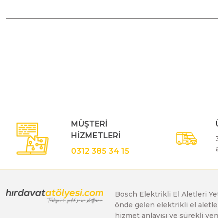
Polisaj Makinaları
Bu ürünün fiyat bilgisi, resim, ürün açıklamalarında ve diğe
Sıcak Hava Tabancaları
Görüş ve önerileriniz için teşekkür ederiz.
Ürün resmi kalitesiz, bozuk veya görüntülenemiyor.
Silikon Tabancaları
Ürün açıklamasında eksik bilgiler bulunuyor.
Ürün bilgilerinde hatalar bulunuyor.
MÜŞTERİ
Ürün fiyatı diğer sitelerden daha pahalı.
Somun Sıkma Makinaları
HİZMETLERİ
Bu ürüne benzer farklı alternatifler olmalı.
0312 385 34 15
Taşlama Makinaları
Bosch Elektrikli El Aletleri Y
Titreşimli Zımpara Makinaları
önde gelen elektrikli el alet
hizmet anlayışı ve sürekli y