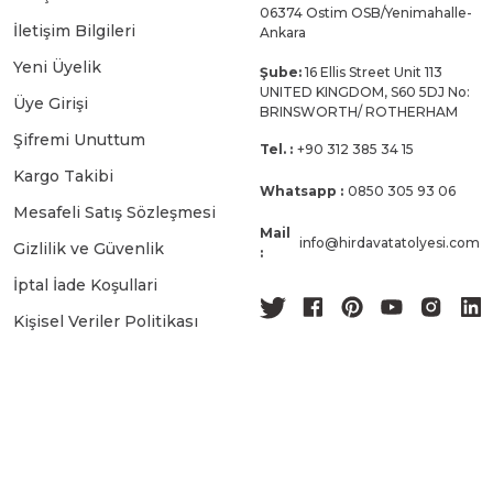
06374 Ostim OSB/Yenimahalle-
İletişim Bilgileri
Ankara
Yeni Üyelik
Şube:
16 Ellis Street Unit 113
UNITED KINGDOM, S60 5DJ No:
Üye Girişi
BRINSWORTH/ ROTHERHAM
Şifremi Unuttum
Tel. :
+90 312 385 34 15
Kargo Takibi
Whatsapp :
0850 305 93 06
Mesafeli Satış Sözleşmesi
Mail
info@hirdavatatolyesi.com
Gizlilik ve Güvenlik
:
İptal İade Koşullari
Kişisel Veriler Politikası