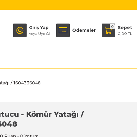
0
Giriş Yap
Sepet
Ödemeler
veya Üye Ol
0,00 TL
atağı / 1604336048
utucu - Kömür Yatağı /
6048
0 Puan - 0 Yorum