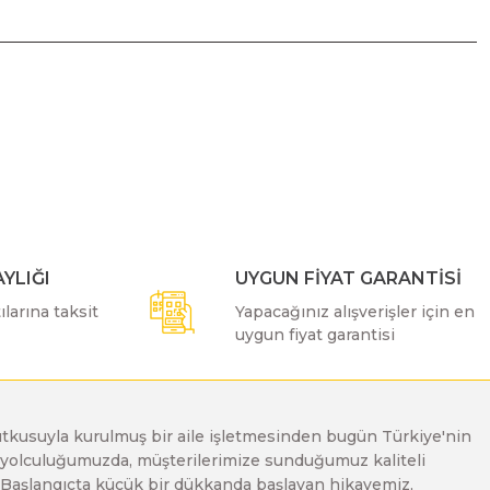
ımıza iletebilirsiniz.
YLIĞI
UYGUN FİYAT GARANTİSİ
larına taksit
Yapacağınız alışverişler için en
uygun fiyat garantisi
e tutkusuyla kurulmuş bir aile işletmesinden bugün Türkiye'nin
Bu yolculuğumuzda, müşterilerimize sunduğumuz kaliteli
. Başlangıçta küçük bir dükkanda başlayan hikayemiz,