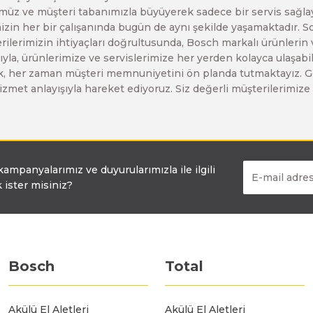
z ve müşteri tabanımızla büyüyerek sadece bir servis sağlayıc
Bosch GO
Bosch GSH 5 CE
Bosch GWS 6-115 (Eski Model)
zin her bir çalışanında bugün de aynı şekilde yaşamaktadır. Son 
erilerimizin ihtiyaçları doğrultusunda, Bosch markalı ürünlerin
yla, ürünlerimize ve servislerimize her yerden kolayca ulaşabilir
Bosch GSB 12V-30
Bosch GSH 500
Bosch GWS 7-115
larak, her zaman müşteri memnuniyetini ön planda tutmaktayız. G
ir hizmet anlayışıyla hareket ediyoruz. Siz değerli müşterilerimi
Bosch GSB 12V-35
Bosch GSH 7 VC
Bosch GWS 7-115 E
Bosch GSB 14,4-2-LI
Bosch PBH 2100 RE
Bosch GWS 750
 kampanyalarımız ve duyurularımızla ile ilgili
 ister misiniz?
Bosch GSB 14,4-LI-2 Plus
Bosch PBH 3000 FRE
Bosch GWS 750 S
Bosch GSB 140-LI
Bosch PBH 3000-2 FRE
Bosch GWS 8-115
Bosch
Total
Bosch GSB 18 VE-2-LI
Bosch GWS 9-115 (Eski Model)
Akülü El Aletleri
Akülü El Aletleri