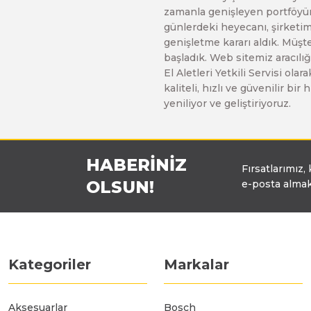
zamanla genişleyen portföyümü
Üfleyici
günlerdeki heyecanı, şirketimi
genişletme kararı aldık. Müşt
başladık. Web sitemiz aracılığı
Yüksek Basınçlı Yıkama Makinaları
El Aletleri Yetkili Servisi o
kaliteli, hızlı ve güvenilir b
yeniliyor ve geliştiriyoruz.
Zincirli Ağaç Kesme Makinaları
HABERİNİZ
Fırsatlarımız,
OLSUN!
e-posta almak
Kategoriler
Markalar
Aksesuarlar
Bosch