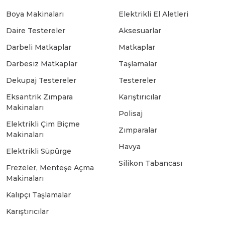
Boya Makinaları
Elektrikli El Aletleri
Bosch GSB 18-2-LI
Bosch GWS 9-115 New
Daire Testereler
Aksesuarlar
Darbeli Matkaplar
Matkaplar
Bosch GSB 18-2-LI Plus
Bosch GWS 9-115 P
Darbesiz Matkaplar
Taşlamalar
Dekupaj Testereler
Testereler
Bosch GSB 180-LI
Bosch GWS 9-115 S
Eksantrik Zımpara
Karıştırıcılar
Makinaları
Polisaj
Elektrikli Çim Biçme
Bosch GSB 185-LI
Bosch PWS 700-115
Zımparalar
Makinaları
Havya
Elektrikli Süpürge
Bosch GSB 18V-50
Silikon Tabancası
Frezeler, Menteşe Açma
Makinaları
Kalıpçı Taşlamalar
Bosch GSB 18V-60 C
Karıştırıcılar