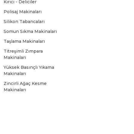
Kırıcı - Deliciler
Bosch GSR 10,8 V-LI-2
Polisaj Makinaları
Silikon Tabancaları
Bosch GSR 1080-2-LI
Somun Sıkma Makinaları
Taşlama Makinaları
Bosch GSR 1080-LI
Titreşimli Zımpara
Makinaları
Bosch GSR 120-LI
Yüksek Basınçlı Yıkama
Makinaları
Zincirli Ağaç Kesme
Bosch GSR 120-LI / 3601JG8000
Makinaları
Bosch GSR 12V-30
Bosch GSR 12V-35