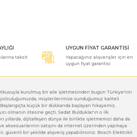
ımıza iletebilirsiniz.
YLIĞI
UYGUN FİYAT GARANTİSİ
larına taksit
Yapacağınız alışverişler için en
uygun fiyat garantisi
e tutkusuyla kurulmuş bir aile işletmesinden bugün Türkiye'nin
Bu yolculuğumuzda, müşterilerimize sunduğumuz kaliteli
. Başlangıçta küçük bir dükkanda başlayan hikayemiz,
ı olmanın ötesine geçti. Sedat Bulduklar'ın o ilk
yıllarda, dijitalleşen dünya ile birlikte işletmemizi daha da
 ve aksesuarlarının satışını da internet üzerinden yapmaya
, güvenli bir şekilde alışveriş yapabilirsiniz. Bosch Elektrikli