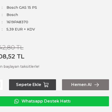
Bosch GAS 15 PS
Bosch
1619PA8370
5,39 EUR + KDV
42,80 TL
08,52 TL
n başlayan taksitlerle!
Sepete Ekle
Hemen Al
Whatsapp Destek Hattı