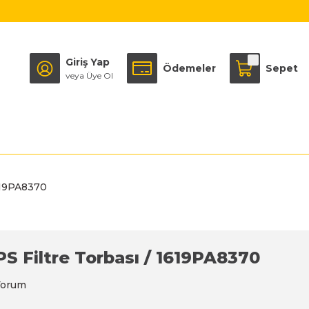
Giriş Yap
Ödemeler
Sepet
veya Üye Ol
1619PA8370
PS Filtre Torbası / 1619PA8370
Yorum