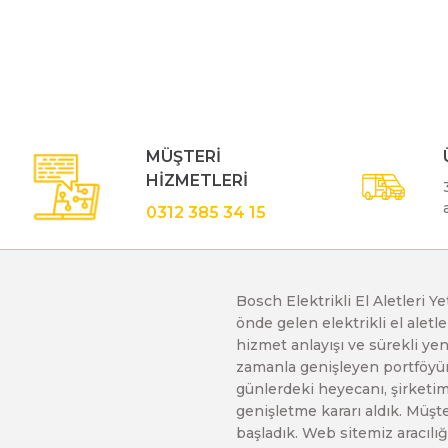
Bu ürünün fiyat bilgisi, resim, ürün açıklamalarında ve diğe
Görüş ve önerileriniz için teşekkür ederiz.
Polisaj Makinaları
Ürün resmi kalitesiz, bozuk veya görüntülenemiyor.
Ürün açıklamasında eksik bilgiler bulunuyor.
Sıcak Hava Tabancaları
Ürün bilgilerinde hatalar bulunuyor.
MÜŞTERİ
Ürün fiyatı diğer sitelerden daha pahalı.
HİZMETLERİ
Bu ürüne benzer farklı alternatifler olmalı.
Silikon Tabancaları
0312 385 34 15
Somun Sıkma Makinaları
Bosch Elektrikli El Aletleri Y
önde gelen elektrikli el alet
Taşlama Makinaları
hizmet anlayışı ve sürekli y
zamanla genişleyen portföyümü
günlerdeki heyecanı, şirketimi
Titreşimli Zımpara Makinaları
genişletme kararı aldık. Müşt
başladık. Web sitemiz aracılığı