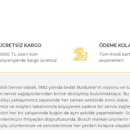
r konularda yetersiz gördüğünüz noktaları öneri formunu kullanarak taraf
Bu ürüne ilk yorumu siz yapın!
Bosch GDX 18 V-EC
Bosch GSH 11 E
Bosch GWS 24-230 JH
Yorum Yaz
Bosch GDX 18 V-LI
Bosch GSH 11 VC
Bosch GWS 26-180 H
ÜCRETSİZ KARGO
ÖDEME KOLA
3000 TL üzeri tüm
Tüm Kredi kartı
Bosch GDX 180-LI
Bosch GSH 16-28
Bosch GWS 26-180 JH
alışverişlerde kargo ücretsiz
seçenekleri
Bosch GDX 18V-200
Bosch GSH 27 ( SARI )
Bosch GWS 26-230 H
etkili Servisi olarak, 1982 yılında Sedat Bulduklar'ın vizyonu v
leri servis sağlayıcılarından birine dönüşmüş bulunmaktayız. 
Gönder
Bosch GDX 18V-200 C
Bosch GSH 27 VC
Bosch GWS 26-230 JH
enilikçi yaklaşımımız sayesinde her zaman sektörde öncü olduk
z ve müşteri tabanımızla büyüyerek sadece bir servis sağlayıc
zin her bir çalışanında bugün de aynı şekilde yaşamaktadır. Son 
Bosch GDX 18V-EC
Bosch GSH 5
Bosch GWS 30-180 B
erilerimizin ihtiyaçları doğrultusunda, Bosch markalı ürünlerin
yla, ürünlerimize ve servislerimize her yerden kolayca ulaşabilir