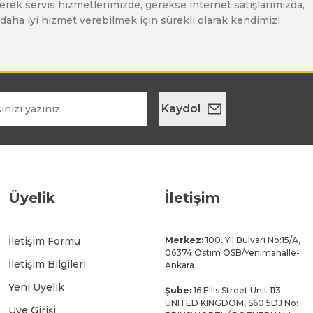
erek servis hizmetlerimizde, gerekse internet satışlarımızda,
ze daha iyi hizmet verebilmek için sürekli olarak kendimizi
Kaydol
Üyelik
İletişim
İletişim Formu
Merkez:
100. Yıl Bulvarı No:15/A,
06374 Ostim OSB/Yenimahalle-
İletişim Bilgileri
Ankara
Yeni Üyelik
Şube:
16 Ellis Street Unit 113
UNITED KINGDOM, S60 5DJ No:
Üye Girişi