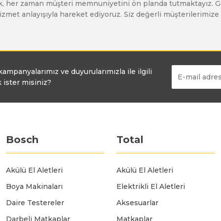
larak, her zaman müşteri memnuniyetini ön planda tutmaktayız. G
Bosch GO
Bosch GSH 5 CE
Bosch GWS 6-115 (Eski Model)
ir hizmet anlayışıyla hareket ediyoruz. Siz değerli müşterilerimi
Bosch GSB 12V-30
Bosch GSH 500
Bosch GWS 7-115
 kampanyalarımız ve duyurularımızla ile ilgili
Bosch GSB 12V-35
Bosch GSH 7 VC
Bosch GWS 7-115 E
 ister misiniz?
Bosch GSB 14,4-2-LI
Bosch PBH 2100 RE
Bosch GWS 750
Bosch
Total
Bosch GSB 14,4-LI-2 Plus
Bosch PBH 3000 FRE
Bosch GWS 750 S
Akülü El Aletleri
Akülü El Aletleri
Bosch GSB 140-LI
Bosch PBH 3000-2 FRE
Bosch GWS 8-115
Boya Makinaları
Elektrikli El Aletleri
Daire Testereler
Aksesuarlar
Bosch GSB 18 VE-2-LI
Bosch GWS 9-115 (Eski Model)
Darbeli Matkaplar
Matkaplar