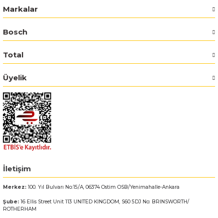
Markalar
Bosch GSR 14,4-2-LI
Bosch
Bosch GSR 14,4-2-LI Plus
Total
Bosch GSR 140-LI
Üyelik
Bosch GSR 1440-LI
Bosch GSR 18 V-EC
Bosch GSR 18 V-LI
Bosch GSR 18 VE-2-LI
İletişim
Merkez:
100. Yıl Bulvarı No:15/A, 06374 Ostim OSB/Yenimahalle-Ankara
Bosch GSR 18-2-LI
Şube:
16 Ellis Street Unit 113 UNITED KINGDOM, S60 5DJ No: BRINSWORTH/
ROTHERHAM
Bosch GSR 18-2-LI Plus