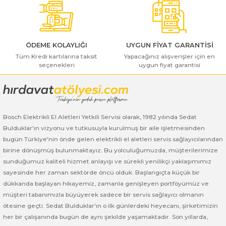
Bu ürüne benzer farklı alternatifler olmalı.
ı Yıkama Makinaları
Bosch GSB 12V-30
Bosch GSH 500
Bosch GWS 7-115
Kesme Makinaları
Bosch GSB 12V-35
Bosch GSH 7 VC
Bosch GWS 7-115 E
ÖDEME KOLAYLIĞI
UYGUN FİYAT GARANTİSİ
Bosch GSB 14,4-2-LI
Bosch PBH 2100 RE
Bosch GWS 750
Tüm Kredi kartılarına taksit
Yapacağınız alışverişler için en
seçenekleri
uygun fiyat garantisi
Gönder
Bosch GSB 14,4-LI-2 Plus
Bosch PBH 3000 FRE
Bosch GWS 750 S
Bosch GSB 140-LI
Bosch PBH 3000-2 FRE
Bosch GWS 8-115
Bosch Elektrikli El Aletleri Yetkili Servisi olarak, 1982 yılında Sedat
Bulduklar'ın vizyonu ve tutkusuyla kurulmuş bir aile işletmesinden
Bosch GSB 18 VE-2-LI
Bosch GWS 9-115 (Eski Model)
bugün Türkiye'nin önde gelen elektrikli el aletleri servis sağlayıcılarından
birine dönüşmüş bulunmaktayız. Bu yolculuğumuzda, müşterilerimize
Bosch GSB 18-2-LI
Bosch GWS 9-115 New
sunduğumuz kaliteli hizmet anlayışı ve sürekli yenilikçi yaklaşımımız
sayesinde her zaman sektörde öncü olduk. Başlangıçta küçük bir
Bosch GSB 18-2-LI Plus
Bosch GWS 9-115 P
dükkanda başlayan hikayemiz, zamanla genişleyen portföyümüz ve
müşteri tabanımızla büyüyerek sadece bir servis sağlayıcı olmanın
Bosch GSB 180-LI
Bosch GWS 9-115 S
ötesine geçti. Sedat Bulduklar'ın o ilk günlerdeki heyecanı, şirketimizin
her bir çalışanında bugün de aynı şekilde yaşamaktadır. Son yıllarda,