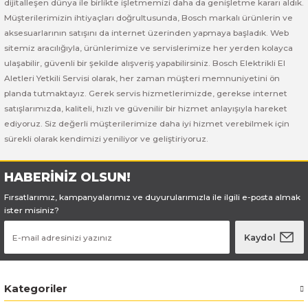
Bosch GSB 185-LI
Bosch PWS 700-115
dijitalleşen dünya ile birlikte işletmemizi daha da genişletme kararı aldık.
Müşterilerimizin ihtiyaçları doğrultusunda, Bosch markalı ürünlerin ve
aksesuarlarının satışını da internet üzerinden yapmaya başladık. Web
Bosch GSB 18V-50
sitemiz aracılığıyla, ürünlerimize ve servislerimize her yerden kolayca
ulaşabilir, güvenli bir şekilde alışveriş yapabilirsiniz. Bosch Elektrikli El
Bosch GSB 18V-60 C
Aletleri Yetkili Servisi olarak, her zaman müşteri memnuniyetini ön
planda tutmaktayız. Gerek servis hizmetlerimizde, gerekse internet
Bosch GSR 10,8 V-LI-2
satışlarımızda, kaliteli, hızlı ve güvenilir bir hizmet anlayışıyla hareket
ediyoruz. Siz değerli müşterilerimize daha iyi hizmet verebilmek için
Bosch GSR 1080-2-LI
sürekli olarak kendimizi yeniliyor ve geliştiriyoruz.
Bosch GSR 1080-LI
HABERİNİZ OLSUN!
Fırsatlarımız, kampanyalarımız ve duyurularımızla ile ilgili e-posta almak
Bosch GSR 120-LI
ister misiniz?
Kaydol
Bosch GSR 120-LI / 3601JG8000
Bosch GSR 12V-30
Kategoriler
Bosch GSR 12V-35