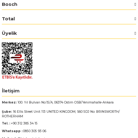
Bosch
Bosch GSR 14,4-2-LI
Total
Bosch GSR 14,4-2-LI Plus
Üyelik
Bosch GSR 140-LI
Bosch GSR 1440-LI
Bosch GSR 18 V-EC
Bosch GSR 18 V-LI
İletişim
Merkez:
100. Yıl Bulvarı No:15/A, 06374 Ostim OSB/Yenimahalle-Ankara
Bosch GSR 18 VE-2-LI
Şube:
16 Ellis Street Unit 113 UNITED KINGDOM, S60 5DJ No: BRINSWORTH/
ROTHERHAM
Bosch GSR 18-2-LI
Tel. :
+90 312 385 34 15
Whatsapp :
0850 305 93 06
Bosch GSR 18-2-LI Plus