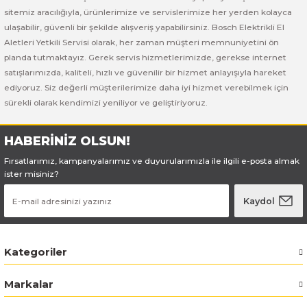
Bosch GSB 185-LI
Bosch PWS 700-115
sitemiz aracılığıyla, ürünlerimize ve servislerimize her yerden kolayca
ulaşabilir, güvenli bir şekilde alışveriş yapabilirsiniz. Bosch Elektrikli El
Bosch GSB 18V-50
Aletleri Yetkili Servisi olarak, her zaman müşteri memnuniyetini ön
planda tutmaktayız. Gerek servis hizmetlerimizde, gerekse internet
Bosch GSB 18V-60 C
satışlarımızda, kaliteli, hızlı ve güvenilir bir hizmet anlayışıyla hareket
ediyoruz. Siz değerli müşterilerimize daha iyi hizmet verebilmek için
sürekli olarak kendimizi yeniliyor ve geliştiriyoruz.
Bosch GSR 10,8 V-LI-2
Bosch GSR 1080-2-LI
HABERİNİZ OLSUN!
Fırsatlarımız, kampanyalarımız ve duyurularımızla ile ilgili e-posta almak
Bosch GSR 1080-LI
ister misiniz?
Kaydol
Bosch GSR 120-LI
Bosch GSR 120-LI / 3601JG8000
Kategoriler
Bosch GSR 12V-30
Markalar
Bosch GSR 12V-35