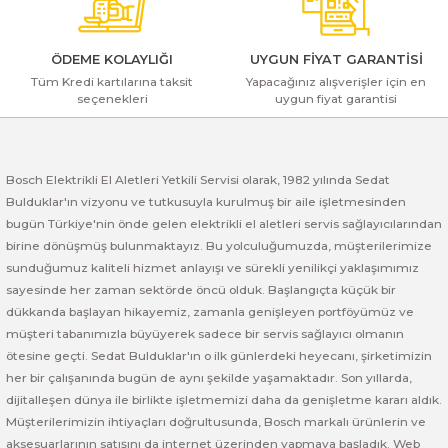
ı Yıkama Makinaları
Bosch GSB 12V-30
Bosch GSH 500
Bosch GWS 7-115
Kesme Makinaları
Bosch GSB 12V-35
Bosch GSH 7 VC
Bosch GWS 7-115 E
ÖDEME KOLAYLIĞI
UYGUN FİYAT GARANTİSİ
Tüm Kredi kartılarına taksit
Yapacağınız alışverişler için en
seçenekleri
uygun fiyat garantisi
Gönder
Bosch GSB 14,4-2-LI
Bosch PBH 2100 RE
Bosch GWS 750
Bosch GSB 14,4-LI-2 Plus
Bosch PBH 3000 FRE
Bosch GWS 750 S
Bosch Elektrikli El Aletleri Yetkili Servisi olarak, 1982 yılında Sedat
Bulduklar'ın vizyonu ve tutkusuyla kurulmuş bir aile işletmesinden
Bosch GSB 140-LI
Bosch PBH 3000-2 FRE
Bosch GWS 8-115
bugün Türkiye'nin önde gelen elektrikli el aletleri servis sağlayıcılarından
birine dönüşmüş bulunmaktayız. Bu yolculuğumuzda, müşterilerimize
Bosch GSB 18 VE-2-LI
Bosch GWS 9-115 (Eski Model)
sunduğumuz kaliteli hizmet anlayışı ve sürekli yenilikçi yaklaşımımız
sayesinde her zaman sektörde öncü olduk. Başlangıçta küçük bir
Bosch GSB 18-2-LI
Bosch GWS 9-115 New
dükkanda başlayan hikayemiz, zamanla genişleyen portföyümüz ve
müşteri tabanımızla büyüyerek sadece bir servis sağlayıcı olmanın
Bosch GSB 18-2-LI Plus
Bosch GWS 9-115 P
ötesine geçti. Sedat Bulduklar'ın o ilk günlerdeki heyecanı, şirketimizin
her bir çalışanında bugün de aynı şekilde yaşamaktadır. Son yıllarda,
dijitalleşen dünya ile birlikte işletmemizi daha da genişletme kararı aldık.
Bosch GSB 180-LI
Bosch GWS 9-115 S
Müşterilerimizin ihtiyaçları doğrultusunda, Bosch markalı ürünlerin ve
aksesuarlarının satışını da internet üzerinden yapmaya başladık. Web