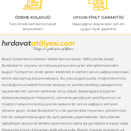
ı Yıkama Makinaları
Bosch GSB 12V-30
Bosch GSH 500
Bosch GWS 7-115
Kesme Makinaları
Bosch GSB 12V-35
Bosch GSH 7 VC
Bosch GWS 7-115 E
ÖDEME KOLAYLIĞI
UYGUN FİYAT GARANTİSİ
Tüm Kredi kartılarına taksit
Yapacağınız alışverişler için en
seçenekleri
uygun fiyat garantisi
Gönder
Bosch GSB 14,4-2-LI
Bosch PBH 2100 RE
Bosch GWS 750
Bosch GSB 14,4-LI-2 Plus
Bosch PBH 3000 FRE
Bosch GWS 750 S
Bosch Elektrikli El Aletleri Yetkili Servisi olarak, 1982 yılında Sedat
Bosch GSB 140-LI
Bosch PBH 3000-2 FRE
Bosch GWS 8-115
Bulduklar'ın vizyonu ve tutkusuyla kurulmuş bir aile işletmesinden
bugün Türkiye'nin önde gelen elektrikli el aletleri servis sağlayıcılarından
Bosch GSB 18 VE-2-LI
Bosch GWS 9-115 (Eski Model)
birine dönüşmüş bulunmaktayız. Bu yolculuğumuzda, müşterilerimize
sunduğumuz kaliteli hizmet anlayışı ve sürekli yenilikçi yaklaşımımız
Bosch GSB 18-2-LI
Bosch GWS 9-115 New
sayesinde her zaman sektörde öncü olduk. Başlangıçta küçük bir
dükkanda başlayan hikayemiz, zamanla genişleyen portföyümüz ve
Bosch GSB 18-2-LI Plus
Bosch GWS 9-115 P
müşteri tabanımızla büyüyerek sadece bir servis sağlayıcı olmanın
ötesine geçti. Sedat Bulduklar'ın o ilk günlerdeki heyecanı, şirketimizin
her bir çalışanında bugün de aynı şekilde yaşamaktadır. Son yıllarda,
Bosch GSB 180-LI
Bosch GWS 9-115 S
dijitalleşen dünya ile birlikte işletmemizi daha da genişletme kararı aldık.
Müşterilerimizin ihtiyaçları doğrultusunda, Bosch markalı ürünlerin ve