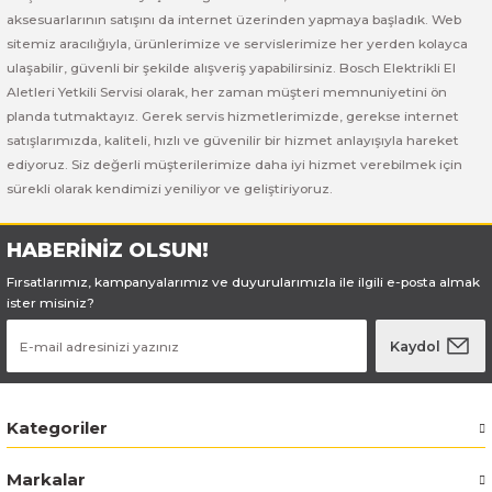
Bosch GSB 185-LI
Bosch PWS 700-115
aksesuarlarının satışını da internet üzerinden yapmaya başladık. Web
sitemiz aracılığıyla, ürünlerimize ve servislerimize her yerden kolayca
Bosch GSB 18V-50
ulaşabilir, güvenli bir şekilde alışveriş yapabilirsiniz. Bosch Elektrikli El
Aletleri Yetkili Servisi olarak, her zaman müşteri memnuniyetini ön
Bosch GSB 18V-60 C
planda tutmaktayız. Gerek servis hizmetlerimizde, gerekse internet
satışlarımızda, kaliteli, hızlı ve güvenilir bir hizmet anlayışıyla hareket
ediyoruz. Siz değerli müşterilerimize daha iyi hizmet verebilmek için
Bosch GSR 10,8 V-LI-2
sürekli olarak kendimizi yeniliyor ve geliştiriyoruz.
Bosch GSR 1080-2-LI
HABERİNİZ OLSUN!
Bosch GSR 1080-LI
Fırsatlarımız, kampanyalarımız ve duyurularımızla ile ilgili e-posta almak
ister misiniz?
Bosch GSR 120-LI
Kaydol
Bosch GSR 120-LI / 3601JG8000
Kategoriler
Bosch GSR 12V-30
Markalar
Bosch GSR 12V-35