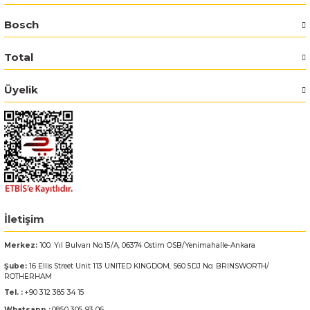
Bosch
Bosch GSR 14,4-2-LI
Total
Bosch GSR 14,4-2-LI Plus
Üyelik
Bosch GSR 140-LI
Bosch GSR 1440-LI
Bosch GSR 18 V-EC
Bosch GSR 18 V-LI
İletişim
Bosch GSR 18 VE-2-LI
Merkez:
100. Yıl Bulvarı No:15/A, 06374 Ostim OSB/Yenimahalle-Ankara
Şube:
16 Ellis Street Unit 113 UNITED KINGDOM, S60 5DJ No: BRINSWORTH/
Bosch GSR 18-2-LI
ROTHERHAM
Tel. :
+90 312 385 34 15
Bosch GSR 18-2-LI Plus
Whatsapp :
0850 305 93 06