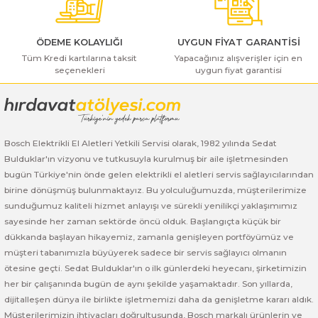
ı Yıkama Makinaları
Bosch GSB 12V-30
Bosch GSH 500
Bosch GWS 7-115
Kesme Makinaları
Bosch GSB 12V-35
Bosch GSH 7 VC
Bosch GWS 7-115 E
ÖDEME KOLAYLIĞI
UYGUN FİYAT GARANTİSİ
Tüm Kredi kartılarına taksit
Yapacağınız alışverişler için en
seçenekleri
uygun fiyat garantisi
Gönder
Bosch GSB 14,4-2-LI
Bosch PBH 2100 RE
Bosch GWS 750
Bosch GSB 14,4-LI-2 Plus
Bosch PBH 3000 FRE
Bosch GWS 750 S
Bosch Elektrikli El Aletleri Yetkili Servisi olarak, 1982 yılında Sedat
Bosch GSB 140-LI
Bosch PBH 3000-2 FRE
Bosch GWS 8-115
Bulduklar'ın vizyonu ve tutkusuyla kurulmuş bir aile işletmesinden
bugün Türkiye'nin önde gelen elektrikli el aletleri servis sağlayıcılarından
Bosch GSB 18 VE-2-LI
Bosch GWS 9-115 (Eski Model)
birine dönüşmüş bulunmaktayız. Bu yolculuğumuzda, müşterilerimize
sunduğumuz kaliteli hizmet anlayışı ve sürekli yenilikçi yaklaşımımız
Bosch GSB 18-2-LI
Bosch GWS 9-115 New
sayesinde her zaman sektörde öncü olduk. Başlangıçta küçük bir
dükkanda başlayan hikayemiz, zamanla genişleyen portföyümüz ve
Bosch GSB 18-2-LI Plus
Bosch GWS 9-115 P
müşteri tabanımızla büyüyerek sadece bir servis sağlayıcı olmanın
ötesine geçti. Sedat Bulduklar'ın o ilk günlerdeki heyecanı, şirketimizin
her bir çalışanında bugün de aynı şekilde yaşamaktadır. Son yıllarda,
Bosch GSB 180-LI
Bosch GWS 9-115 S
dijitalleşen dünya ile birlikte işletmemizi daha da genişletme kararı aldık.
Müşterilerimizin ihtiyaçları doğrultusunda, Bosch markalı ürünlerin ve