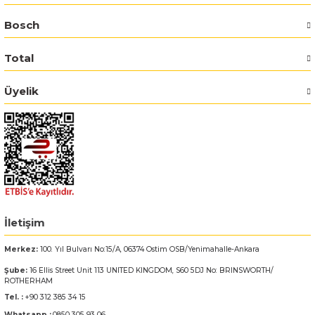
Bosch
Bosch GSR 14,4-2-LI
Total
Bosch GSR 14,4-2-LI Plus
Üyelik
Bosch GSR 140-LI
Bosch GSR 1440-LI
Bosch GSR 18 V-EC
Bosch GSR 18 V-LI
İletişim
Bosch GSR 18 VE-2-LI
Merkez:
100. Yıl Bulvarı No:15/A, 06374 Ostim OSB/Yenimahalle-Ankara
Şube:
16 Ellis Street Unit 113 UNITED KINGDOM, S60 5DJ No: BRINSWORTH/
Bosch GSR 18-2-LI
ROTHERHAM
Tel. :
+90 312 385 34 15
Bosch GSR 18-2-LI Plus
Whatsapp :
0850 305 93 06