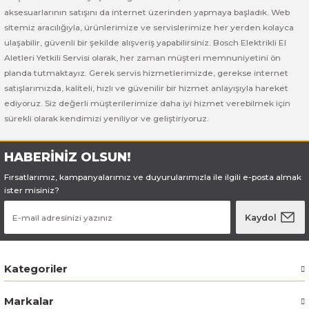
Bosch GSB 185-LI
Bosch PWS 700-115
aksesuarlarının satışını da internet üzerinden yapmaya başladık. Web
sitemiz aracılığıyla, ürünlerimize ve servislerimize her yerden kolayca
Bosch GSB 18V-50
ulaşabilir, güvenli bir şekilde alışveriş yapabilirsiniz. Bosch Elektrikli El
Aletleri Yetkili Servisi olarak, her zaman müşteri memnuniyetini ön
Bosch GSB 18V-60 C
planda tutmaktayız. Gerek servis hizmetlerimizde, gerekse internet
satışlarımızda, kaliteli, hızlı ve güvenilir bir hizmet anlayışıyla hareket
ediyoruz. Siz değerli müşterilerimize daha iyi hizmet verebilmek için
Bosch GSR 10,8 V-LI-2
sürekli olarak kendimizi yeniliyor ve geliştiriyoruz.
Bosch GSR 1080-2-LI
HABERİNİZ OLSUN!
Bosch GSR 1080-LI
Fırsatlarımız, kampanyalarımız ve duyurularımızla ile ilgili e-posta almak
ister misiniz?
Bosch GSR 120-LI
Kaydol
Bosch GSR 120-LI / 3601JG8000
Kategoriler
Bosch GSR 12V-30
Markalar
Bosch GSR 12V-35