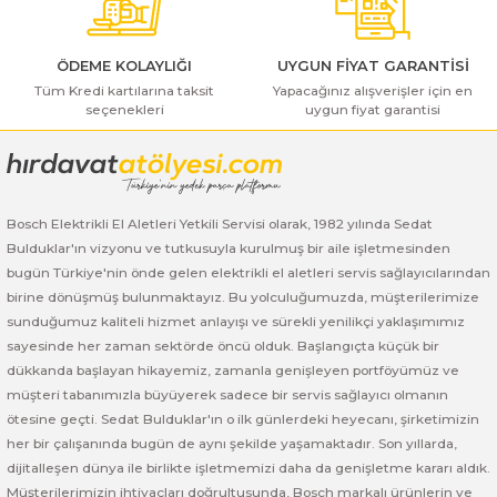
ı Yıkama Makinaları
Bosch GSB 12V-30
Bosch GSH 500
Bosch GWS 7-115
Kesme Makinaları
Bosch GSB 12V-35
Bosch GSH 7 VC
Bosch GWS 7-115 E
ÖDEME KOLAYLIĞI
UYGUN FİYAT GARANTİSİ
Tüm Kredi kartılarına taksit
Yapacağınız alışverişler için en
seçenekleri
uygun fiyat garantisi
Gönder
Bosch GSB 14,4-2-LI
Bosch PBH 2100 RE
Bosch GWS 750
Bosch GSB 14,4-LI-2 Plus
Bosch PBH 3000 FRE
Bosch GWS 750 S
Bosch Elektrikli El Aletleri Yetkili Servisi olarak, 1982 yılında Sedat
Bosch GSB 140-LI
Bosch PBH 3000-2 FRE
Bosch GWS 8-115
Bulduklar'ın vizyonu ve tutkusuyla kurulmuş bir aile işletmesinden
bugün Türkiye'nin önde gelen elektrikli el aletleri servis sağlayıcılarından
Bosch GSB 18 VE-2-LI
Bosch GWS 9-115 (Eski Model)
birine dönüşmüş bulunmaktayız. Bu yolculuğumuzda, müşterilerimize
sunduğumuz kaliteli hizmet anlayışı ve sürekli yenilikçi yaklaşımımız
Bosch GSB 18-2-LI
Bosch GWS 9-115 New
sayesinde her zaman sektörde öncü olduk. Başlangıçta küçük bir
dükkanda başlayan hikayemiz, zamanla genişleyen portföyümüz ve
Bosch GSB 18-2-LI Plus
Bosch GWS 9-115 P
müşteri tabanımızla büyüyerek sadece bir servis sağlayıcı olmanın
ötesine geçti. Sedat Bulduklar'ın o ilk günlerdeki heyecanı, şirketimizin
her bir çalışanında bugün de aynı şekilde yaşamaktadır. Son yıllarda,
Bosch GSB 180-LI
Bosch GWS 9-115 S
dijitalleşen dünya ile birlikte işletmemizi daha da genişletme kararı aldık.
Müşterilerimizin ihtiyaçları doğrultusunda, Bosch markalı ürünlerin ve