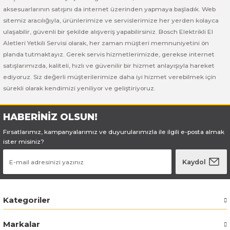
Bosch GSB 185-LI
Bosch PWS 700-115
aksesuarlarının satışını da internet üzerinden yapmaya başladık. Web
sitemiz aracılığıyla, ürünlerimize ve servislerimize her yerden kolayca
Bosch GSB 18V-50
ulaşabilir, güvenli bir şekilde alışveriş yapabilirsiniz. Bosch Elektrikli El
Aletleri Yetkili Servisi olarak, her zaman müşteri memnuniyetini ön
Bosch GSB 18V-60 C
planda tutmaktayız. Gerek servis hizmetlerimizde, gerekse internet
satışlarımızda, kaliteli, hızlı ve güvenilir bir hizmet anlayışıyla hareket
ediyoruz. Siz değerli müşterilerimize daha iyi hizmet verebilmek için
Bosch GSR 10,8 V-LI-2
sürekli olarak kendimizi yeniliyor ve geliştiriyoruz.
Bosch GSR 1080-2-LI
HABERİNİZ OLSUN!
Bosch GSR 1080-LI
Fırsatlarımız, kampanyalarımız ve duyurularımızla ile ilgili e-posta almak
ister misiniz?
Bosch GSR 120-LI
Kaydol
Bosch GSR 120-LI / 3601JG8000
Kategoriler
Bosch GSR 12V-30
Markalar
Bosch GSR 12V-35