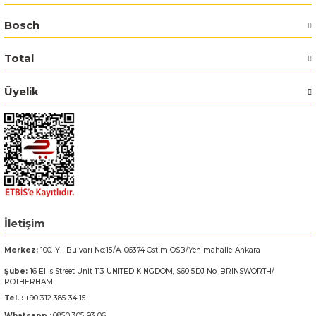
Bosch
Bosch GSR 14,4-2-LI
Total
Bosch GSR 14,4-2-LI Plus
Üyelik
Bosch GSR 140-LI
Bosch GSR 1440-LI
Bosch GSR 18 V-EC
Bosch GSR 18 V-LI
İletişim
Bosch GSR 18 VE-2-LI
Merkez:
100. Yıl Bulvarı No:15/A, 06374 Ostim OSB/Yenimahalle-Ankara
Şube:
16 Ellis Street Unit 113 UNITED KINGDOM, S60 5DJ No: BRINSWORTH/
Bosch GSR 18-2-LI
ROTHERHAM
Tel. :
+90 312 385 34 15
Bosch GSR 18-2-LI Plus
Whatsapp :
0850 305 93 06