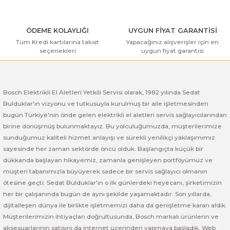
ı Yıkama Makinaları
Bosch GSB 12V-30
Bosch GSH 500
Bosch GWS 7-115
Kesme Makinaları
Bosch GSB 12V-35
Bosch GSH 7 VC
Bosch GWS 7-115 E
ÖDEME KOLAYLIĞI
UYGUN FİYAT GARANTİSİ
Tüm Kredi kartılarına taksit
Yapacağınız alışverişler için en
seçenekleri
uygun fiyat garantisi
Gönder
Bosch GSB 14,4-2-LI
Bosch PBH 2100 RE
Bosch GWS 750
Bosch GSB 14,4-LI-2 Plus
Bosch PBH 3000 FRE
Bosch GWS 750 S
Bosch Elektrikli El Aletleri Yetkili Servisi olarak, 1982 yılında Sedat
Bulduklar'ın vizyonu ve tutkusuyla kurulmuş bir aile işletmesinden
Bosch GSB 140-LI
Bosch PBH 3000-2 FRE
Bosch GWS 8-115
bugün Türkiye'nin önde gelen elektrikli el aletleri servis sağlayıcılarından
birine dönüşmüş bulunmaktayız. Bu yolculuğumuzda, müşterilerimize
Bosch GSB 18 VE-2-LI
Bosch GWS 9-115 (Eski Model)
sunduğumuz kaliteli hizmet anlayışı ve sürekli yenilikçi yaklaşımımız
sayesinde her zaman sektörde öncü olduk. Başlangıçta küçük bir
Bosch GSB 18-2-LI
Bosch GWS 9-115 New
dükkanda başlayan hikayemiz, zamanla genişleyen portföyümüz ve
müşteri tabanımızla büyüyerek sadece bir servis sağlayıcı olmanın
Bosch GSB 18-2-LI Plus
Bosch GWS 9-115 P
ötesine geçti. Sedat Bulduklar'ın o ilk günlerdeki heyecanı, şirketimizin
her bir çalışanında bugün de aynı şekilde yaşamaktadır. Son yıllarda,
dijitalleşen dünya ile birlikte işletmemizi daha da genişletme kararı aldık.
Bosch GSB 180-LI
Bosch GWS 9-115 S
Müşterilerimizin ihtiyaçları doğrultusunda, Bosch markalı ürünlerin ve
aksesuarlarının satışını da internet üzerinden yapmaya başladık. Web