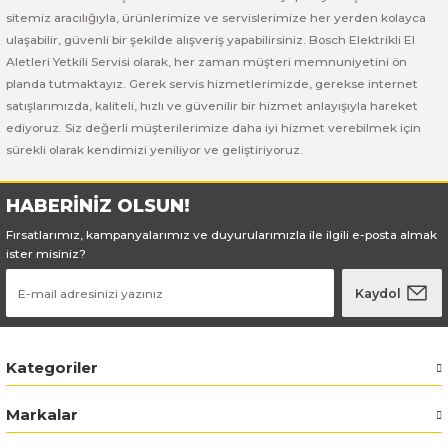
Bosch GSB 185-LI
Bosch PWS 700-115
sitemiz aracılığıyla, ürünlerimize ve servislerimize her yerden kolayca
ulaşabilir, güvenli bir şekilde alışveriş yapabilirsiniz. Bosch Elektrikli El
Bosch GSB 18V-50
Aletleri Yetkili Servisi olarak, her zaman müşteri memnuniyetini ön
planda tutmaktayız. Gerek servis hizmetlerimizde, gerekse internet
Bosch GSB 18V-60 C
satışlarımızda, kaliteli, hızlı ve güvenilir bir hizmet anlayışıyla hareket
ediyoruz. Siz değerli müşterilerimize daha iyi hizmet verebilmek için
sürekli olarak kendimizi yeniliyor ve geliştiriyoruz.
Bosch GSR 10,8 V-LI-2
Bosch GSR 1080-2-LI
HABERİNİZ OLSUN!
Fırsatlarımız, kampanyalarımız ve duyurularımızla ile ilgili e-posta almak
Bosch GSR 1080-LI
ister misiniz?
Kaydol
Bosch GSR 120-LI
Bosch GSR 120-LI / 3601JG8000
Kategoriler
Bosch GSR 12V-30
Markalar
Bosch GSR 12V-35