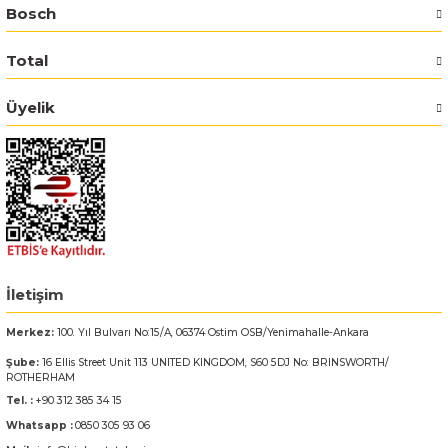
Bosch
Bosch GSR 14,4-2-LI
Total
Bosch GSR 14,4-2-LI Plus
Üyelik
Bosch GSR 140-LI
Bosch GSR 1440-LI
Bosch GSR 18 V-EC
Bosch GSR 18 V-LI
İletişim
Merkez:
100. Yıl Bulvarı No:15/A, 06374 Ostim OSB/Yenimahalle-Ankara
Bosch GSR 18 VE-2-LI
Şube:
16 Ellis Street Unit 113 UNITED KINGDOM, S60 5DJ No: BRINSWORTH/
ROTHERHAM
Bosch GSR 18-2-LI
Tel. :
+90 312 385 34 15
Whatsapp :
0850 305 93 06
Bosch GSR 18-2-LI Plus