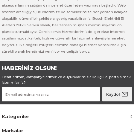
Bosch GSB 185-LI
Bosch PWS 700-115
aksesuarlarının satışını da internet üzerinden yapmaya başladık. Web
sitemiz aracılığıyla, ürünlerimize ve servislerimize her yerden kolayca
Bosch GSB 18V-50
ulaşabilir, güvenli bir şekilde alışveriş yapabilirsiniz. Bosch Elektrikli El
Aletleri Yetkili Servisi olarak, her zaman müşteri memnuniyetini ön
Bosch GSB 18V-60 C
planda tutmaktayız. Gerek servis hizmetlerimizde, gerekse internet
satışlarımızda, kaliteli, hızlı ve güvenilir bir hizmet anlayışıyla hareket
ediyoruz. Siz değerli müşterilerimize daha iyi hizmet verebilmek için
Bosch GSR 10,8 V-LI-2
sürekli olarak kendimizi yeniliyor ve geliştiriyoruz.
Bosch GSR 1080-2-LI
HABERİNİZ OLSUN!
Bosch GSR 1080-LI
Fırsatlarımız, kampanyalarımız ve duyurularımızla ile ilgili e-posta almak
ister misiniz?
Bosch GSR 120-LI
Kaydol
Bosch GSR 120-LI / 3601JG8000
Kategoriler
Bosch GSR 12V-30
Markalar
Bosch GSR 12V-35