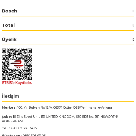
Bosch
Bosch GSR 14,4-2-LI
Total
Bosch GSR 14,4-2-LI Plus
Üyelik
Bosch GSR 140-LI
Bosch GSR 1440-LI
Bosch GSR 18 V-EC
Bosch GSR 18 V-LI
İletişim
Bosch GSR 18 VE-2-LI
Merkez:
100. Yıl Bulvarı No:15/A, 06374 Ostim OSB/Yenimahalle-Ankara
Şube:
16 Ellis Street Unit 113 UNITED KINGDOM, S60 5DJ No: BRINSWORTH/
Bosch GSR 18-2-LI
ROTHERHAM
Tel. :
+90 312 385 34 15
Bosch GSR 18-2-LI Plus
Whatsapp :
0850 305 93 06