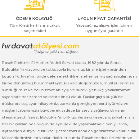
ı Yıkama Makinaları
Bosch GSB 12V-30
Bosch GSH 500
Bosch GWS 7-115
Kesme Makinaları
Bosch GSB 12V-35
Bosch GSH 7 VC
Bosch GWS 7-115 E
ÖDEME KOLAYLIĞI
UYGUN FİYAT GARANTİSİ
Tüm Kredi kartılarına taksit
Yapacağınız alışverişler için en
seçenekleri
uygun fiyat garantisi
Gönder
Bosch GSB 14,4-2-LI
Bosch PBH 2100 RE
Bosch GWS 750
Bosch GSB 14,4-LI-2 Plus
Bosch PBH 3000 FRE
Bosch GWS 750 S
Bosch Elektrikli El Aletleri Yetkili Servisi olarak, 1982 yılında Sedat
Bosch GSB 140-LI
Bosch PBH 3000-2 FRE
Bosch GWS 8-115
Bulduklar'ın vizyonu ve tutkusuyla kurulmuş bir aile işletmesinden
bugün Türkiye'nin önde gelen elektrikli el aletleri servis sağlayıcılarından
Bosch GSB 18 VE-2-LI
Bosch GWS 9-115 (Eski Model)
birine dönüşmüş bulunmaktayız. Bu yolculuğumuzda, müşterilerimize
sunduğumuz kaliteli hizmet anlayışı ve sürekli yenilikçi yaklaşımımız
Bosch GSB 18-2-LI
Bosch GWS 9-115 New
sayesinde her zaman sektörde öncü olduk. Başlangıçta küçük bir
dükkanda başlayan hikayemiz, zamanla genişleyen portföyümüz ve
Bosch GSB 18-2-LI Plus
Bosch GWS 9-115 P
müşteri tabanımızla büyüyerek sadece bir servis sağlayıcı olmanın
ötesine geçti. Sedat Bulduklar'ın o ilk günlerdeki heyecanı, şirketimizin
her bir çalışanında bugün de aynı şekilde yaşamaktadır. Son yıllarda,
Bosch GSB 180-LI
Bosch GWS 9-115 S
dijitalleşen dünya ile birlikte işletmemizi daha da genişletme kararı aldık.
Müşterilerimizin ihtiyaçları doğrultusunda, Bosch markalı ürünlerin ve