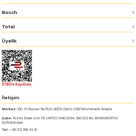
Bosch
Bosch GSR 14,4-2-LI
Total
Bosch GSR 14,4-2-LI Plus
Üyelik
Bosch GSR 140-LI
Bosch GSR 1440-LI
Bosch GSR 18 V-EC
Bosch GSR 18 V-LI
İletişim
Bosch GSR 18 VE-2-LI
Merkez:
100. Yıl Bulvarı No:15/A, 06374 Ostim OSB/Yenimahalle-Ankara
Bosch GSR 18-2-LI
Şube:
16 Ellis Street Unit 113 UNITED KINGDOM, S60 5DJ No: BRINSWORTH/
ROTHERHAM
Tel. :
+90 312 385 34 15
Bosch GSR 18-2-LI Plus