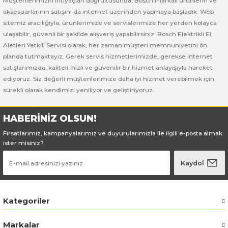
Müşterilerimizin ihtiyaçları doğrultusunda, Bosch markalı ürünlerin ve
Bosch GSB 185-LI
Bosch PWS 700-115
aksesuarlarının satışını da internet üzerinden yapmaya başladık. Web
sitemiz aracılığıyla, ürünlerimize ve servislerimize her yerden kolayca
Bosch GSB 18V-50
ulaşabilir, güvenli bir şekilde alışveriş yapabilirsiniz. Bosch Elektrikli El
Aletleri Yetkili Servisi olarak, her zaman müşteri memnuniyetini ön
Bosch GSB 18V-60 C
planda tutmaktayız. Gerek servis hizmetlerimizde, gerekse internet
satışlarımızda, kaliteli, hızlı ve güvenilir bir hizmet anlayışıyla hareket
Bosch GSR 10,8 V-LI-2
ediyoruz. Siz değerli müşterilerimize daha iyi hizmet verebilmek için
sürekli olarak kendimizi yeniliyor ve geliştiriyoruz.
Bosch GSR 1080-2-LI
HABERİNİZ OLSUN!
Bosch GSR 1080-LI
Fırsatlarımız, kampanyalarımız ve duyurularımızla ile ilgili e-posta almak
ister misiniz?
Bosch GSR 120-LI
Kaydol
Bosch GSR 120-LI / 3601JG8000
Kategoriler
Bosch GSR 12V-30
Markalar
Bosch GSR 12V-35