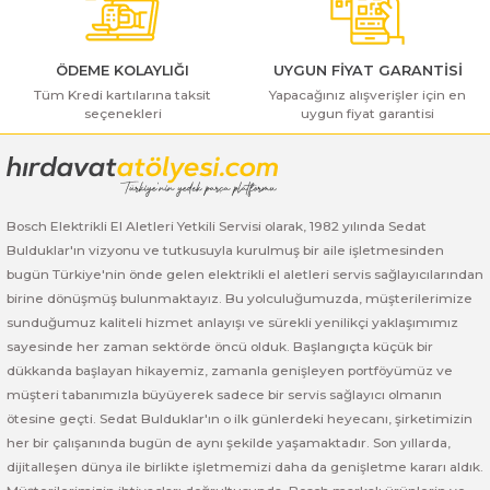
ı Yıkama Makinaları
Bosch GSB 12V-30
Bosch GSH 500
Bosch GWS 7-115
Kesme Makinaları
Bosch GSB 12V-35
Bosch GSH 7 VC
Bosch GWS 7-115 E
ÖDEME KOLAYLIĞI
UYGUN FİYAT GARANTİSİ
Tüm Kredi kartılarına taksit
Yapacağınız alışverişler için en
seçenekleri
uygun fiyat garantisi
Bosch GSB 14,4-2-LI
Bosch PBH 2100 RE
Bosch GWS 750
Gönder
Bosch GSB 14,4-LI-2 Plus
Bosch PBH 3000 FRE
Bosch GWS 750 S
Bosch GSB 140-LI
Bosch PBH 3000-2 FRE
Bosch GWS 8-115
Bosch Elektrikli El Aletleri Yetkili Servisi olarak, 1982 yılında Sedat
Bulduklar'ın vizyonu ve tutkusuyla kurulmuş bir aile işletmesinden
bugün Türkiye'nin önde gelen elektrikli el aletleri servis sağlayıcılarından
Bosch GSB 18 VE-2-LI
Bosch GWS 9-115 (Eski Model)
birine dönüşmüş bulunmaktayız. Bu yolculuğumuzda, müşterilerimize
sunduğumuz kaliteli hizmet anlayışı ve sürekli yenilikçi yaklaşımımız
Bosch GSB 18-2-LI
Bosch GWS 9-115 New
sayesinde her zaman sektörde öncü olduk. Başlangıçta küçük bir
dükkanda başlayan hikayemiz, zamanla genişleyen portföyümüz ve
Bosch GSB 18-2-LI Plus
Bosch GWS 9-115 P
müşteri tabanımızla büyüyerek sadece bir servis sağlayıcı olmanın
ötesine geçti. Sedat Bulduklar'ın o ilk günlerdeki heyecanı, şirketimizin
Bosch GSB 180-LI
Bosch GWS 9-115 S
her bir çalışanında bugün de aynı şekilde yaşamaktadır. Son yıllarda,
dijitalleşen dünya ile birlikte işletmemizi daha da genişletme kararı aldık.