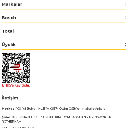
Markalar
Bosch GSR 14,4-2-LI
Bosch
Bosch GSR 14,4-2-LI Plus
Total
Bosch GSR 140-LI
Üyelik
Bosch GSR 1440-LI
Bosch GSR 18 V-EC
Bosch GSR 18 V-LI
Bosch GSR 18 VE-2-LI
İletişim
Merkez:
100. Yıl Bulvarı No:15/A, 06374 Ostim OSB/Yenimahalle-Ankara
Bosch GSR 18-2-LI
Şube:
16 Ellis Street Unit 113 UNITED KINGDOM, S60 5DJ No: BRINSWORTH/
ROTHERHAM
Bosch GSR 18-2-LI Plus