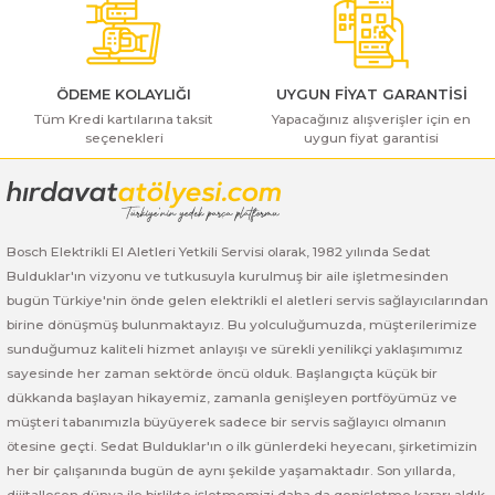
Bu ürüne benzer farklı alternatifler olmalı.
ı Yıkama Makinaları
Bosch GSB 12V-30
Bosch GSH 500
Bosch GWS 7-115
Kesme Makinaları
Bosch GSB 12V-35
Bosch GSH 7 VC
Bosch GWS 7-115 E
ÖDEME KOLAYLIĞI
UYGUN FİYAT GARANTİSİ
Tüm Kredi kartılarına taksit
Bosch GSB 14,4-2-LI
Bosch PBH 2100 RE
Bosch GWS 750
Yapacağınız alışverişler için en
seçenekleri
uygun fiyat garantisi
Gönder
Bosch GSB 14,4-LI-2 Plus
Bosch PBH 3000 FRE
Bosch GWS 750 S
Bosch GSB 140-LI
Bosch PBH 3000-2 FRE
Bosch GWS 8-115
Bosch Elektrikli El Aletleri Yetkili Servisi olarak, 1982 yılında Sedat
Bulduklar'ın vizyonu ve tutkusuyla kurulmuş bir aile işletmesinden
Bosch GSB 18 VE-2-LI
Bosch GWS 9-115 (Eski Model)
bugün Türkiye'nin önde gelen elektrikli el aletleri servis sağlayıcılarından
birine dönüşmüş bulunmaktayız. Bu yolculuğumuzda, müşterilerimize
Bosch GSB 18-2-LI
Bosch GWS 9-115 New
sunduğumuz kaliteli hizmet anlayışı ve sürekli yenilikçi yaklaşımımız
sayesinde her zaman sektörde öncü olduk. Başlangıçta küçük bir
Bosch GSB 18-2-LI Plus
Bosch GWS 9-115 P
dükkanda başlayan hikayemiz, zamanla genişleyen portföyümüz ve
müşteri tabanımızla büyüyerek sadece bir servis sağlayıcı olmanın
Bosch GSB 180-LI
Bosch GWS 9-115 S
ötesine geçti. Sedat Bulduklar'ın o ilk günlerdeki heyecanı, şirketimizin
her bir çalışanında bugün de aynı şekilde yaşamaktadır. Son yıllarda,
dijitalleşen dünya ile birlikte işletmemizi daha da genişletme kararı aldık.