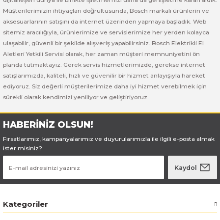
Bosch GSB 185-LI
Bosch PWS 700-115
Müşterilerimizin ihtiyaçları doğrultusunda, Bosch markalı ürünlerin ve
aksesuarlarının satışını da internet üzerinden yapmaya başladık. Web
Bosch GSB 18V-50
sitemiz aracılığıyla, ürünlerimize ve servislerimize her yerden kolayca
ulaşabilir, güvenli bir şekilde alışveriş yapabilirsiniz. Bosch Elektrikli El
Bosch GSB 18V-60 C
Aletleri Yetkili Servisi olarak, her zaman müşteri memnuniyetini ön
planda tutmaktayız. Gerek servis hizmetlerimizde, gerekse internet
Bosch GSR 10,8 V-LI-2
satışlarımızda, kaliteli, hızlı ve güvenilir bir hizmet anlayışıyla hareket
ediyoruz. Siz değerli müşterilerimize daha iyi hizmet verebilmek için
sürekli olarak kendimizi yeniliyor ve geliştiriyoruz.
Bosch GSR 1080-2-LI
Bosch GSR 1080-LI
HABERİNİZ OLSUN!
Fırsatlarımız, kampanyalarımız ve duyurularımızla ile ilgili e-posta almak
Bosch GSR 120-LI
ister misiniz?
Kaydol
Bosch GSR 120-LI / 3601JG8000
Bosch GSR 12V-30
Kategoriler
Bosch GSR 12V-35