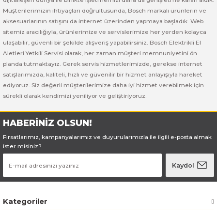
Bosch GSB 185-LI
Bosch PWS 700-115
Müşterilerimizin ihtiyaçları doğrultusunda, Bosch markalı ürünlerin ve
aksesuarlarının satışını da internet üzerinden yapmaya başladık. Web
Bosch GSB 18V-50
sitemiz aracılığıyla, ürünlerimize ve servislerimize her yerden kolayca
ulaşabilir, güvenli bir şekilde alışveriş yapabilirsiniz. Bosch Elektrikli El
Bosch GSB 18V-60 C
Aletleri Yetkili Servisi olarak, her zaman müşteri memnuniyetini ön
planda tutmaktayız. Gerek servis hizmetlerimizde, gerekse internet
Bosch GSR 10,8 V-LI-2
satışlarımızda, kaliteli, hızlı ve güvenilir bir hizmet anlayışıyla hareket
ediyoruz. Siz değerli müşterilerimize daha iyi hizmet verebilmek için
sürekli olarak kendimizi yeniliyor ve geliştiriyoruz.
Bosch GSR 1080-2-LI
Bosch GSR 1080-LI
HABERİNİZ OLSUN!
Fırsatlarımız, kampanyalarımız ve duyurularımızla ile ilgili e-posta almak
Bosch GSR 120-LI
ister misiniz?
Kaydol
Bosch GSR 120-LI / 3601JG8000
Bosch GSR 12V-30
Kategoriler
Bosch GSR 12V-35