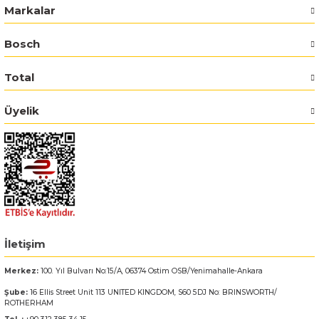
Markalar
Bosch GSR 14,4-2-LI
Bosch
Bosch GSR 14,4-2-LI Plus
Total
Bosch GSR 140-LI
Üyelik
Bosch GSR 1440-LI
Bosch GSR 18 V-EC
Bosch GSR 18 V-LI
Bosch GSR 18 VE-2-LI
İletişim
Merkez:
100. Yıl Bulvarı No:15/A, 06374 Ostim OSB/Yenimahalle-Ankara
Bosch GSR 18-2-LI
Şube:
16 Ellis Street Unit 113 UNITED KINGDOM, S60 5DJ No: BRINSWORTH/
ROTHERHAM
Bosch GSR 18-2-LI Plus