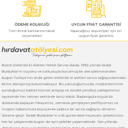
Bu ürüne benzer farklı alternatifler olmalı.
ı Yıkama Makinaları
Bosch GSB 12V-30
Bosch GSH 500
Bosch GWS 7-115
Kesme Makinaları
Bosch GSB 12V-35
Bosch GSH 7 VC
Bosch GWS 7-115 E
ÖDEME KOLAYLIĞI
UYGUN FİYAT GARANTİSİ
Tüm Kredi kartılarına taksit
Bosch GSB 14,4-2-LI
Bosch PBH 2100 RE
Bosch GWS 750
Yapacağınız alışverişler için en
seçenekleri
uygun fiyat garantisi
Gönder
Bosch GSB 14,4-LI-2 Plus
Bosch PBH 3000 FRE
Bosch GWS 750 S
Bosch GSB 140-LI
Bosch PBH 3000-2 FRE
Bosch GWS 8-115
Bosch Elektrikli El Aletleri Yetkili Servisi olarak, 1982 yılında Sedat
Bulduklar'ın vizyonu ve tutkusuyla kurulmuş bir aile işletmesinden
Bosch GSB 18 VE-2-LI
Bosch GWS 9-115 (Eski Model)
bugün Türkiye'nin önde gelen elektrikli el aletleri servis sağlayıcılarından
birine dönüşmüş bulunmaktayız. Bu yolculuğumuzda, müşterilerimize
Bosch GSB 18-2-LI
Bosch GWS 9-115 New
sunduğumuz kaliteli hizmet anlayışı ve sürekli yenilikçi yaklaşımımız
sayesinde her zaman sektörde öncü olduk. Başlangıçta küçük bir
Bosch GSB 18-2-LI Plus
Bosch GWS 9-115 P
dükkanda başlayan hikayemiz, zamanla genişleyen portföyümüz ve
müşteri tabanımızla büyüyerek sadece bir servis sağlayıcı olmanın
Bosch GSB 180-LI
Bosch GWS 9-115 S
ötesine geçti. Sedat Bulduklar'ın o ilk günlerdeki heyecanı, şirketimizin
her bir çalışanında bugün de aynı şekilde yaşamaktadır. Son yıllarda,
dijitalleşen dünya ile birlikte işletmemizi daha da genişletme kararı aldık.