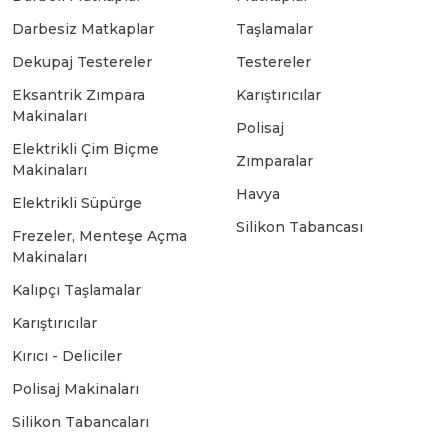
Darbesiz Matkaplar
Taşlamalar
Bosch GSB 18-2-LI
Bosch GWS 9-115 New
Dekupaj Testereler
Testereler
Eksantrik Zımpara
Karıştırıcılar
Makinaları
Bosch GSB 18-2-LI Plus
Bosch GWS 9-115 P
Polisaj
Elektrikli Çim Biçme
Zımparalar
Makinaları
Bosch GSB 180-LI
Bosch GWS 9-115 S
Havya
Elektrikli Süpürge
Silikon Tabancası
Frezeler, Menteşe Açma
Bosch GSB 185-LI
Bosch PWS 700-115
Makinaları
Kalıpçı Taşlamalar
Bosch GSB 18V-50
Karıştırıcılar
Kırıcı - Deliciler
Bosch GSB 18V-60 C
Polisaj Makinaları
Silikon Tabancaları