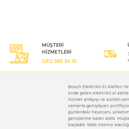
Bu ürünün fiyat bilgisi, resim, ürün açıklamalarında ve diğe
Görüş ve önerileriniz için teşekkür ederiz.
Polisaj Makinaları
Ürün resmi kalitesiz, bozuk veya görüntülenemiyor.
Ürün açıklamasında eksik bilgiler bulunuyor.
Sıcak Hava Tabancaları
Ürün bilgilerinde hatalar bulunuyor.
MÜŞTERİ
Ürün fiyatı diğer sitelerden daha pahalı.
HİZMETLERİ
Bu ürüne benzer farklı alternatifler olmalı.
Silikon Tabancaları
0312 385 34 15
Somun Sıkma Makinaları
Bosch Elektrikli El Aletleri Y
önde gelen elektrikli el alet
Taşlama Makinaları
hizmet anlayışı ve sürekli y
zamanla genişleyen portföyümü
günlerdeki heyecanı, şirketimi
Titreşimli Zımpara Makinaları
genişletme kararı aldık. Müşt
başladık. Web sitemiz aracılığı