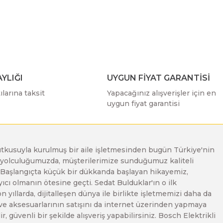
ımıza iletebilirsiniz.
YLIĞI
UYGUN FİYAT GARANTİSİ
larına taksit
Yapacağınız alışverişler için en
uygun fiyat garantisi
e tutkusuyla kurulmuş bir aile işletmesinden bugün Türkiye'nin
Bu yolculuğumuzda, müşterilerimize sunduğumuz kaliteli
. Başlangıçta küçük bir dükkanda başlayan hikayemiz,
ı olmanın ötesine geçti. Sedat Bulduklar'ın o ilk
yıllarda, dijitalleşen dünya ile birlikte işletmemizi daha da
 ve aksesuarlarının satışını da internet üzerinden yapmaya
, güvenli bir şekilde alışveriş yapabilirsiniz. Bosch Elektrikli