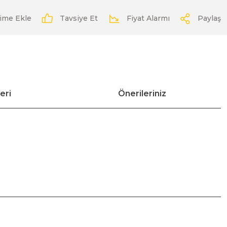
Tavsiye Et
Fiyat Alarmı
Paylaş
eri
Önerileriniz