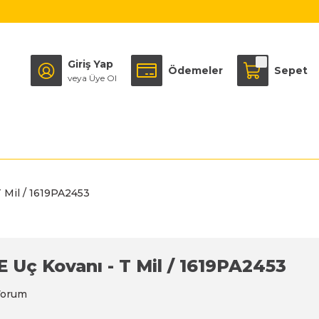
Giriş Yap
Ödemeler
Sepet
veya Üye Ol
T Mil / 1619PA2453
E Uç Kovanı - T Mil / 1619PA2453
Yorum