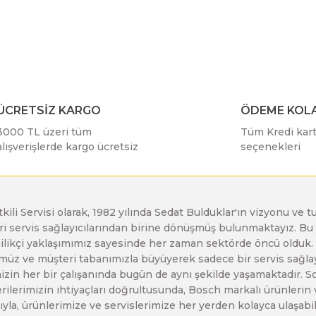
r konularda yetersiz gördüğünüz noktaları öneri formunu kullanarak taraf
Bu ürüne ilk yorumu siz yapın!
Bosch GDX 18 V-EC
Bosch GSH 11 E
Bosch GWS 24-230 JH
Yorum Yaz
Bosch GDX 18 V-LI
Bosch GSH 11 VC
Bosch GWS 26-180 H
ÜCRETSİZ KARGO
ÖDEME KOLA
3000 TL üzeri tüm
Tüm Kredi kartı
Bosch GDX 180-LI
Bosch GSH 16-28
Bosch GWS 26-180 JH
alışverişlerde kargo ücretsiz
seçenekleri
Bosch GDX 18V-200
Bosch GSH 27 ( SARI )
Bosch GWS 26-230 H
etkili Servisi olarak, 1982 yılında Sedat Bulduklar'ın vizyonu v
leri servis sağlayıcılarından birine dönüşmüş bulunmaktayız. 
Gönder
Bosch GDX 18V-200 C
Bosch GSH 27 VC
Bosch GWS 26-230 JH
enilikçi yaklaşımımız sayesinde her zaman sektörde öncü olduk
z ve müşteri tabanımızla büyüyerek sadece bir servis sağlayıc
zin her bir çalışanında bugün de aynı şekilde yaşamaktadır. Son 
Bosch GDX 18V-EC
Bosch GSH 5
Bosch GWS 30-180 B
erilerimizin ihtiyaçları doğrultusunda, Bosch markalı ürünlerin
yla, ürünlerimize ve servislerimize her yerden kolayca ulaşabilir