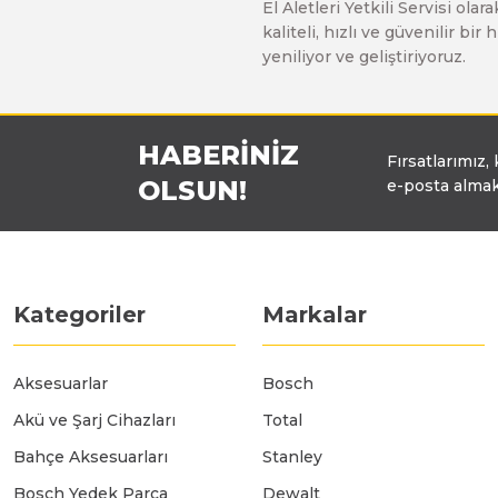
El Aletleri Yetkili Servisi o
Üfleyici
kaliteli, hızlı ve güvenilir b
yeniliyor ve geliştiriyoruz.
Yüksek Basınçlı Yıkama Makinaları
HABERİNİZ
Fırsatlarımız,
Zincirli Ağaç Kesme Makinaları
OLSUN!
e-posta almak
Kategoriler
Markalar
Aksesuarlar
Bosch
Akü ve Şarj Cihazları
Total
Bahçe Aksesuarları
Stanley
Bosch Yedek Parça
Dewalt