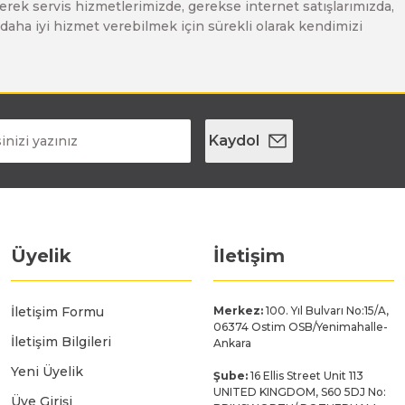
erek servis hizmetlerimizde, gerekse internet satışlarımızda,
ze daha iyi hizmet verebilmek için sürekli olarak kendimizi
Kaydol
Üyelik
İletişim
İletişim Formu
Merkez:
100. Yıl Bulvarı No:15/A,
06374 Ostim OSB/Yenimahalle-
İletişim Bilgileri
Ankara
Yeni Üyelik
Şube:
16 Ellis Street Unit 113
UNITED KINGDOM, S60 5DJ No:
Üye Girişi