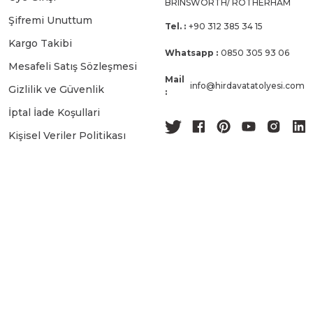
BRINSWORTH/ ROTHERHAM
Şifremi Unuttum
Tel. :
+90 312 385 34 15
Kargo Takibi
Whatsapp :
0850 305 93 06
Mesafeli Satış Sözleşmesi
Mail
info@hirdavatatolyesi.com
Gizlilik ve Güvenlik
:
İptal İade Koşullari
Kişisel Veriler Politikası