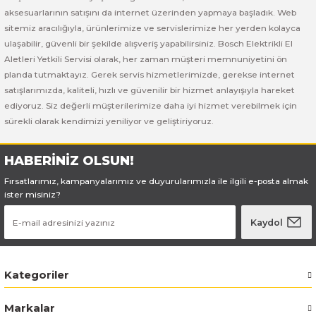
Bosch GSB 185-LI
Bosch PWS 700-115
aksesuarlarının satışını da internet üzerinden yapmaya başladık. Web
sitemiz aracılığıyla, ürünlerimize ve servislerimize her yerden kolayca
Bosch GSB 18V-50
ulaşabilir, güvenli bir şekilde alışveriş yapabilirsiniz. Bosch Elektrikli El
Aletleri Yetkili Servisi olarak, her zaman müşteri memnuniyetini ön
Bosch GSB 18V-60 C
planda tutmaktayız. Gerek servis hizmetlerimizde, gerekse internet
satışlarımızda, kaliteli, hızlı ve güvenilir bir hizmet anlayışıyla hareket
ediyoruz. Siz değerli müşterilerimize daha iyi hizmet verebilmek için
Bosch GSR 10,8 V-LI-2
sürekli olarak kendimizi yeniliyor ve geliştiriyoruz.
Bosch GSR 1080-2-LI
HABERİNİZ OLSUN!
Bosch GSR 1080-LI
Fırsatlarımız, kampanyalarımız ve duyurularımızla ile ilgili e-posta almak
ister misiniz?
Bosch GSR 120-LI
Kaydol
Bosch GSR 120-LI / 3601JG8000
Kategoriler
Bosch GSR 12V-30
Markalar
Bosch GSR 12V-35