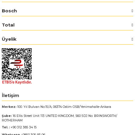
Bosch
Bosch GSR 14,4-2-LI
Total
Bosch GSR 14,4-2-LI Plus
Üyelik
Bosch GSR 140-LI
Bosch GSR 1440-LI
Bosch GSR 18 V-EC
Bosch GSR 18 V-LI
İletişim
Bosch GSR 18 VE-2-LI
Merkez:
100. Yıl Bulvarı No:15/A, 06374 Ostim OSB/Yenimahalle-Ankara
Şube:
16 Ellis Street Unit 113 UNITED KINGDOM, S60 5DJ No: BRINSWORTH/
Bosch GSR 18-2-LI
ROTHERHAM
Tel. :
+90 312 385 34 15
Bosch GSR 18-2-LI Plus
Whatsapp :
0850 305 93 06