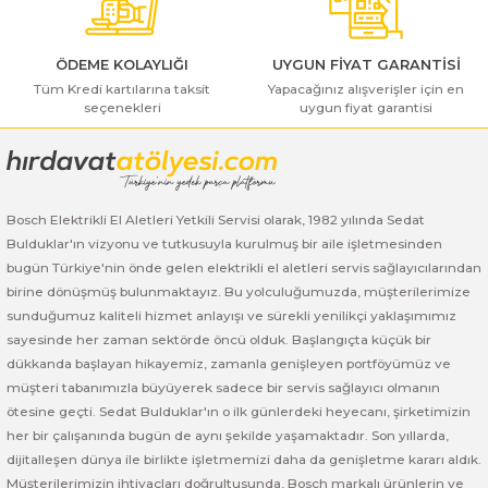
ı Yıkama Makinaları
Bosch GSB 12V-30
Bosch GSH 500
Bosch GWS 7-115
Kesme Makinaları
Bosch GSB 12V-35
Bosch GSH 7 VC
Bosch GWS 7-115 E
ÖDEME KOLAYLIĞI
UYGUN FİYAT GARANTİSİ
Tüm Kredi kartılarına taksit
Yapacağınız alışverişler için en
seçenekleri
uygun fiyat garantisi
Gönder
Bosch GSB 14,4-2-LI
Bosch PBH 2100 RE
Bosch GWS 750
Bosch GSB 14,4-LI-2 Plus
Bosch PBH 3000 FRE
Bosch GWS 750 S
Bosch Elektrikli El Aletleri Yetkili Servisi olarak, 1982 yılında Sedat
Bosch GSB 140-LI
Bosch PBH 3000-2 FRE
Bosch GWS 8-115
Bulduklar'ın vizyonu ve tutkusuyla kurulmuş bir aile işletmesinden
bugün Türkiye'nin önde gelen elektrikli el aletleri servis sağlayıcılarından
Bosch GSB 18 VE-2-LI
Bosch GWS 9-115 (Eski Model)
birine dönüşmüş bulunmaktayız. Bu yolculuğumuzda, müşterilerimize
sunduğumuz kaliteli hizmet anlayışı ve sürekli yenilikçi yaklaşımımız
Bosch GSB 18-2-LI
Bosch GWS 9-115 New
sayesinde her zaman sektörde öncü olduk. Başlangıçta küçük bir
dükkanda başlayan hikayemiz, zamanla genişleyen portföyümüz ve
Bosch GSB 18-2-LI Plus
Bosch GWS 9-115 P
müşteri tabanımızla büyüyerek sadece bir servis sağlayıcı olmanın
ötesine geçti. Sedat Bulduklar'ın o ilk günlerdeki heyecanı, şirketimizin
her bir çalışanında bugün de aynı şekilde yaşamaktadır. Son yıllarda,
Bosch GSB 180-LI
Bosch GWS 9-115 S
dijitalleşen dünya ile birlikte işletmemizi daha da genişletme kararı aldık.
Müşterilerimizin ihtiyaçları doğrultusunda, Bosch markalı ürünlerin ve