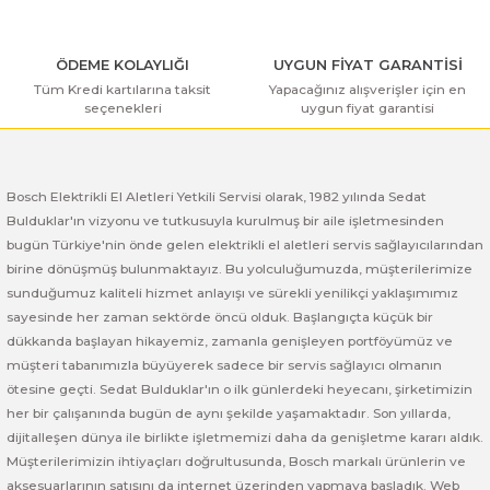
ı Yıkama Makinaları
Bosch GSB 12V-30
Bosch GSH 500
Bosch GWS 7-115
Kesme Makinaları
Bosch GSB 12V-35
Bosch GSH 7 VC
Bosch GWS 7-115 E
ÖDEME KOLAYLIĞI
UYGUN FİYAT GARANTİSİ
Tüm Kredi kartılarına taksit
Yapacağınız alışverişler için en
seçenekleri
uygun fiyat garantisi
Gönder
Bosch GSB 14,4-2-LI
Bosch PBH 2100 RE
Bosch GWS 750
Bosch GSB 14,4-LI-2 Plus
Bosch PBH 3000 FRE
Bosch GWS 750 S
Bosch Elektrikli El Aletleri Yetkili Servisi olarak, 1982 yılında Sedat
Bulduklar'ın vizyonu ve tutkusuyla kurulmuş bir aile işletmesinden
Bosch GSB 140-LI
Bosch PBH 3000-2 FRE
Bosch GWS 8-115
bugün Türkiye'nin önde gelen elektrikli el aletleri servis sağlayıcılarından
birine dönüşmüş bulunmaktayız. Bu yolculuğumuzda, müşterilerimize
Bosch GSB 18 VE-2-LI
Bosch GWS 9-115 (Eski Model)
sunduğumuz kaliteli hizmet anlayışı ve sürekli yenilikçi yaklaşımımız
sayesinde her zaman sektörde öncü olduk. Başlangıçta küçük bir
Bosch GSB 18-2-LI
Bosch GWS 9-115 New
dükkanda başlayan hikayemiz, zamanla genişleyen portföyümüz ve
müşteri tabanımızla büyüyerek sadece bir servis sağlayıcı olmanın
Bosch GSB 18-2-LI Plus
Bosch GWS 9-115 P
ötesine geçti. Sedat Bulduklar'ın o ilk günlerdeki heyecanı, şirketimizin
her bir çalışanında bugün de aynı şekilde yaşamaktadır. Son yıllarda,
dijitalleşen dünya ile birlikte işletmemizi daha da genişletme kararı aldık.
Bosch GSB 180-LI
Bosch GWS 9-115 S
Müşterilerimizin ihtiyaçları doğrultusunda, Bosch markalı ürünlerin ve
aksesuarlarının satışını da internet üzerinden yapmaya başladık. Web