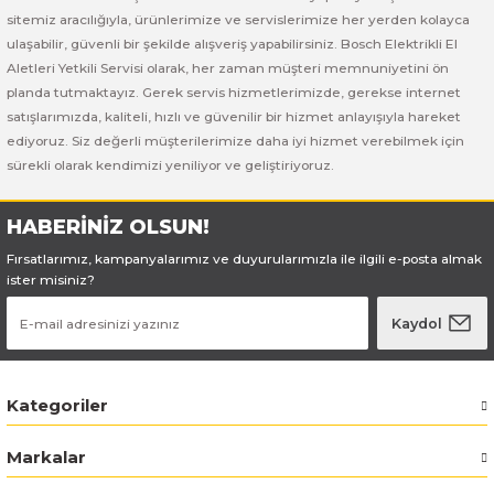
Bosch GSB 185-LI
Bosch PWS 700-115
sitemiz aracılığıyla, ürünlerimize ve servislerimize her yerden kolayca
ulaşabilir, güvenli bir şekilde alışveriş yapabilirsiniz. Bosch Elektrikli El
Bosch GSB 18V-50
Aletleri Yetkili Servisi olarak, her zaman müşteri memnuniyetini ön
planda tutmaktayız. Gerek servis hizmetlerimizde, gerekse internet
Bosch GSB 18V-60 C
satışlarımızda, kaliteli, hızlı ve güvenilir bir hizmet anlayışıyla hareket
ediyoruz. Siz değerli müşterilerimize daha iyi hizmet verebilmek için
sürekli olarak kendimizi yeniliyor ve geliştiriyoruz.
Bosch GSR 10,8 V-LI-2
Bosch GSR 1080-2-LI
HABERİNİZ OLSUN!
Fırsatlarımız, kampanyalarımız ve duyurularımızla ile ilgili e-posta almak
Bosch GSR 1080-LI
ister misiniz?
Kaydol
Bosch GSR 120-LI
Bosch GSR 120-LI / 3601JG8000
Kategoriler
Bosch GSR 12V-30
Markalar
Bosch GSR 12V-35