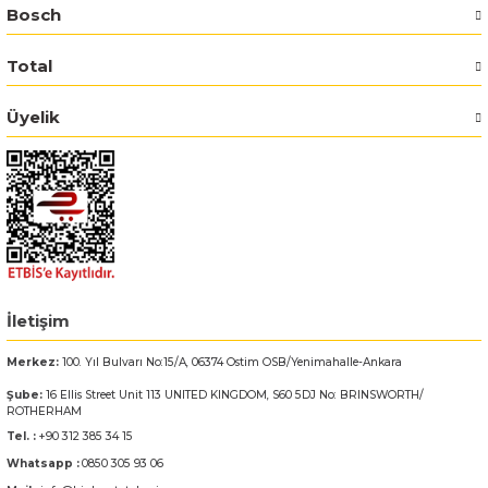
Bosch
Bosch GSR 14,4-2-LI
Total
Bosch GSR 14,4-2-LI Plus
Üyelik
Bosch GSR 140-LI
Bosch GSR 1440-LI
Bosch GSR 18 V-EC
Bosch GSR 18 V-LI
İletişim
Merkez:
100. Yıl Bulvarı No:15/A, 06374 Ostim OSB/Yenimahalle-Ankara
Bosch GSR 18 VE-2-LI
Şube:
16 Ellis Street Unit 113 UNITED KINGDOM, S60 5DJ No: BRINSWORTH/
ROTHERHAM
Bosch GSR 18-2-LI
Tel. :
+90 312 385 34 15
Whatsapp :
0850 305 93 06
Bosch GSR 18-2-LI Plus