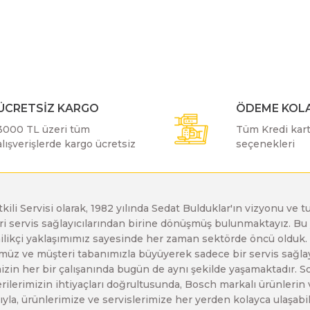
r konularda yetersiz gördüğünüz noktaları öneri formunu kullanarak taraf
Bu ürüne ilk yorumu siz yapın!
Bosch GDX 18 V-EC
Bosch GSH 11 E
Bosch GWS 24-230 JH
Yorum Yaz
Bosch GDX 18 V-LI
Bosch GSH 11 VC
Bosch GWS 26-180 H
ÜCRETSİZ KARGO
ÖDEME KOLA
3000 TL üzeri tüm
Tüm Kredi kartı
Bosch GDX 180-LI
Bosch GSH 16-28
Bosch GWS 26-180 JH
alışverişlerde kargo ücretsiz
seçenekleri
Bosch GDX 18V-200
Bosch GSH 27 ( SARI )
Bosch GWS 26-230 H
etkili Servisi olarak, 1982 yılında Sedat Bulduklar'ın vizyonu v
leri servis sağlayıcılarından birine dönüşmüş bulunmaktayız. 
Gönder
Bosch GDX 18V-200 C
Bosch GSH 27 VC
Bosch GWS 26-230 JH
enilikçi yaklaşımımız sayesinde her zaman sektörde öncü olduk
z ve müşteri tabanımızla büyüyerek sadece bir servis sağlayıc
zin her bir çalışanında bugün de aynı şekilde yaşamaktadır. Son 
Bosch GDX 18V-EC
Bosch GSH 5
Bosch GWS 30-180 B
erilerimizin ihtiyaçları doğrultusunda, Bosch markalı ürünlerin
yla, ürünlerimize ve servislerimize her yerden kolayca ulaşabilir