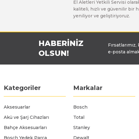
El Aletleri Yetkili Servisi o
Üfleyici
kaliteli, hızlı ve güvenilir b
yeniliyor ve geliştiriyoruz.
Yüksek Basınçlı Yıkama Makinaları
HABERİNİZ
Fırsatlarımız,
Zincirli Ağaç Kesme Makinaları
OLSUN!
e-posta almak
Kategoriler
Markalar
Aksesuarlar
Bosch
Akü ve Şarj Cihazları
Total
Bahçe Aksesuarları
Stanley
Bosch Yedek Parça
Dewalt