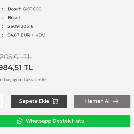
Bosch GKF 600
Bosch
2609120316
34,67 EUR + KDV
.205,01 TL
.984,51 TL
n başlayan taksitlerle!
Sepete Ekle
Hemen Al
Whatsapp Destek Hattı