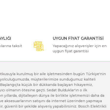
ımıza iletebilirsiniz.
YLIĞI
UYGUN FİYAT GARANTİSİ
larına taksit
Yapacağınız alışverişler için en
uygun fiyat garantisi
e tutkusuyla kurulmuş bir aile işletmesinden bugün Türkiye'nin
Bu yolculuğumuzda, müşterilerimize sunduğumuz kaliteli
. Başlangıçta küçük bir dükkanda başlayan hikayemiz,
ı olmanın ötesine geçti. Sedat Bulduklar'ın o ilk
yıllarda, dijitalleşen dünya ile birlikte işletmemizi daha da
 ve aksesuarlarının satışını da internet üzerinden yapmaya
, güvenli bir şekilde alışveriş yapabilirsiniz. Bosch Elektrikli