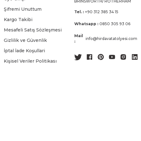
BRINSWORTH/ ROTHERHAM
Şifremi Unuttum
Tel. :
+90 312 385 34 15
Kargo Takibi
Whatsapp :
0850 305 93 06
Mesafeli Satış Sözleşmesi
Mail
info@hirdavatatolyesi.com
Gizlilik ve Güvenlik
:
İptal İade Koşullari
Kişisel Veriler Politikası