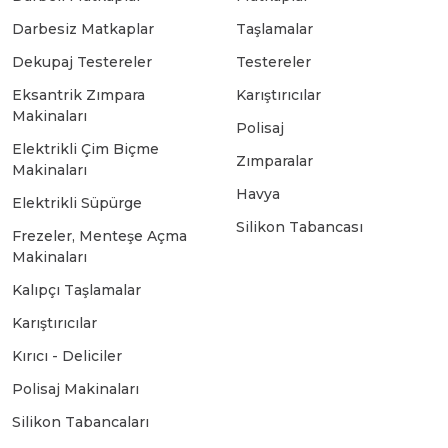
Darbesiz Matkaplar
Taşlamalar
Bosch GSB 18-2-LI
Bosch GWS 9-115 New
Dekupaj Testereler
Testereler
Eksantrik Zımpara
Karıştırıcılar
Makinaları
Bosch GSB 18-2-LI Plus
Bosch GWS 9-115 P
Polisaj
Elektrikli Çim Biçme
Zımparalar
Makinaları
Bosch GSB 180-LI
Bosch GWS 9-115 S
Havya
Elektrikli Süpürge
Silikon Tabancası
Frezeler, Menteşe Açma
Bosch GSB 185-LI
Bosch PWS 700-115
Makinaları
Kalıpçı Taşlamalar
Bosch GSB 18V-50
Karıştırıcılar
Kırıcı - Deliciler
Bosch GSB 18V-60 C
Polisaj Makinaları
Silikon Tabancaları