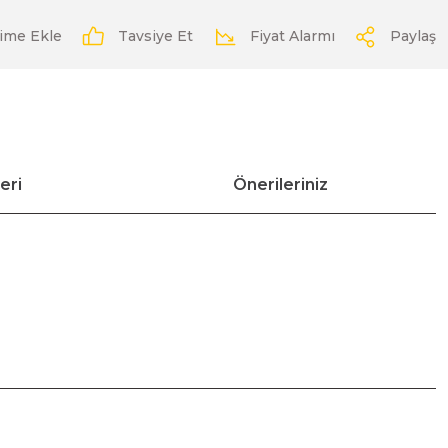
Tavsiye Et
Fiyat Alarmı
Paylaş
eri
Önerileriniz