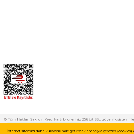
© Tüm Hakları Saklıdır. Kredi kartı bilgileriniz 256 bit SSL güvenlik sistem
yapabilirsiniz.
Whatsapp Destek Hattı
İnternet sitemizi daha kullanışlı hale getirmek amacıyla çerezler (cookies) 