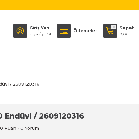
0
Giriş Yap
Sepet
Ödemeler
veya Üye Ol
0,00 TL
üvi / 2609120316
 Endüvi / 2609120316
0 Puan - 0 Yorum