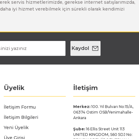
erek servis hizmetlerimizde, gerekse internet satışlarımızda,
ze daha iyi hizmet verebilmek için sürekli olarak kendimizi
Kaydol
Üyelik
İletişim
İletişim Formu
Merkez:
100. Yıl Bulvarı No:15/A,
06374 Ostim OSB/Yenimahalle-
İletişim Bilgileri
Ankara
Yeni Üyelik
Şube:
16 Ellis Street Unit 113
UNITED KINGDOM, S60 5DJ No:
Üye Girişi