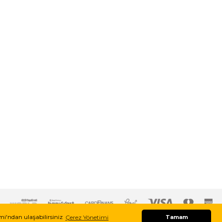
imi'ndan ulaşabilirsiniz
Çerez Yönetimi
Tamam