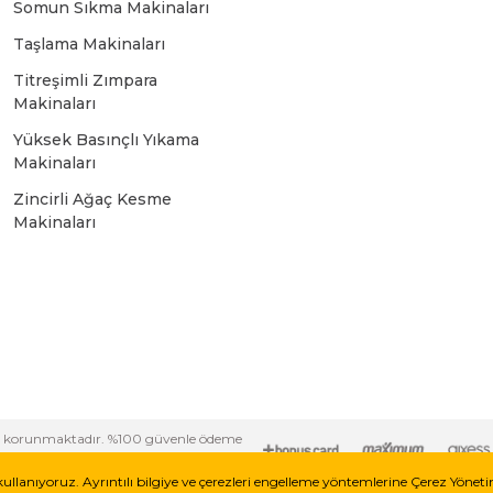
Somun Sıkma Makinaları
Bosch GSR 10,8 V-LI-2
Taşlama Makinaları
Titreşimli Zımpara
Bosch GSR 1080-2-LI
Makinaları
Yüksek Basınçlı Yıkama
Bosch GSR 1080-LI
Makinaları
Zincirli Ağaç Kesme
Makinaları
Bosch GSR 120-LI
Bosch GSR 120-LI / 3601JG8000
Bosch GSR 12V-30
i ile korunmaktadır. %100 güvenle ödeme
Bosch GSR 12V-35
kullanıyoruz. Ayrıntılı bilgiye ve çerezleri engelleme yöntemlerine Çerez Yönet