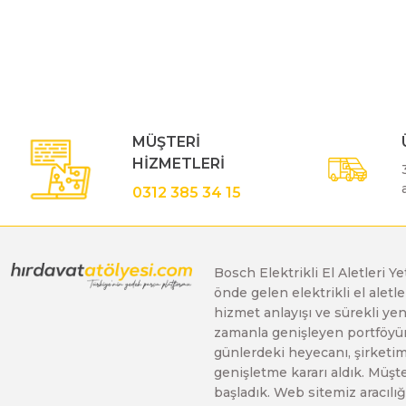
Bu ürünün fiyat bilgisi, resim, ürün açıklamalarında ve diğe
Görüş ve önerileriniz için teşekkür ederiz.
Polisaj Makinaları
Ürün resmi kalitesiz, bozuk veya görüntülenemiyor.
Ürün açıklamasında eksik bilgiler bulunuyor.
Sıcak Hava Tabancaları
Ürün bilgilerinde hatalar bulunuyor.
MÜŞTERİ
Ürün fiyatı diğer sitelerden daha pahalı.
HİZMETLERİ
Bu ürüne benzer farklı alternatifler olmalı.
Silikon Tabancaları
0312 385 34 15
Somun Sıkma Makinaları
Bosch Elektrikli El Aletleri Y
önde gelen elektrikli el alet
Taşlama Makinaları
hizmet anlayışı ve sürekli y
zamanla genişleyen portföyümü
günlerdeki heyecanı, şirketimi
Titreşimli Zımpara Makinaları
genişletme kararı aldık. Müşt
başladık. Web sitemiz aracılığı