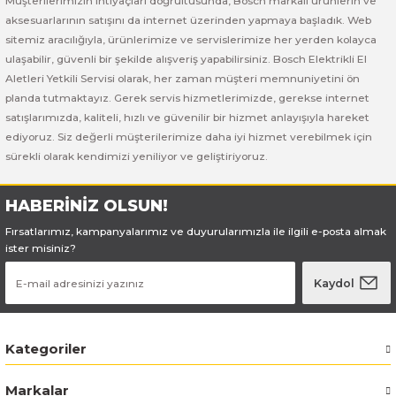
Müşterilerimizin ihtiyaçları doğrultusunda, Bosch markalı ürünlerin ve
Bosch GSB 185-LI
Bosch PWS 700-115
aksesuarlarının satışını da internet üzerinden yapmaya başladık. Web
sitemiz aracılığıyla, ürünlerimize ve servislerimize her yerden kolayca
Bosch GSB 18V-50
ulaşabilir, güvenli bir şekilde alışveriş yapabilirsiniz. Bosch Elektrikli El
Aletleri Yetkili Servisi olarak, her zaman müşteri memnuniyetini ön
Bosch GSB 18V-60 C
planda tutmaktayız. Gerek servis hizmetlerimizde, gerekse internet
satışlarımızda, kaliteli, hızlı ve güvenilir bir hizmet anlayışıyla hareket
Bosch GSR 10,8 V-LI-2
ediyoruz. Siz değerli müşterilerimize daha iyi hizmet verebilmek için
sürekli olarak kendimizi yeniliyor ve geliştiriyoruz.
Bosch GSR 1080-2-LI
HABERİNİZ OLSUN!
Bosch GSR 1080-LI
Fırsatlarımız, kampanyalarımız ve duyurularımızla ile ilgili e-posta almak
ister misiniz?
Bosch GSR 120-LI
Kaydol
Bosch GSR 120-LI / 3601JG8000
Kategoriler
Bosch GSR 12V-30
Markalar
Bosch GSR 12V-35