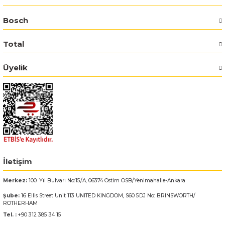
Bosch
Bosch GSR 14,4-2-LI
Total
Bosch GSR 14,4-2-LI Plus
Üyelik
Bosch GSR 140-LI
Bosch GSR 1440-LI
Bosch GSR 18 V-EC
Bosch GSR 18 V-LI
İletişim
Bosch GSR 18 VE-2-LI
Merkez:
100. Yıl Bulvarı No:15/A, 06374 Ostim OSB/Yenimahalle-Ankara
Bosch GSR 18-2-LI
Şube:
16 Ellis Street Unit 113 UNITED KINGDOM, S60 5DJ No: BRINSWORTH/
ROTHERHAM
Tel. :
+90 312 385 34 15
Bosch GSR 18-2-LI Plus