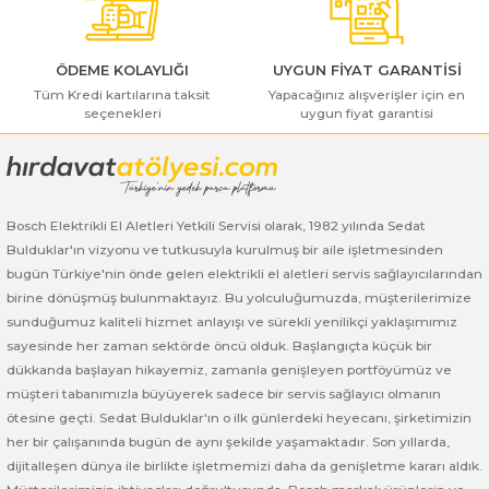
ı Yıkama Makinaları
Bosch GSB 12V-30
Bosch GSH 500
Bosch GWS 7-115
Kesme Makinaları
Bosch GSB 12V-35
Bosch GSH 7 VC
Bosch GWS 7-115 E
ÖDEME KOLAYLIĞI
UYGUN FİYAT GARANTİSİ
Tüm Kredi kartılarına taksit
Yapacağınız alışverişler için en
seçenekleri
uygun fiyat garantisi
Bosch GSB 14,4-2-LI
Bosch PBH 2100 RE
Bosch GWS 750
Gönder
Bosch GSB 14,4-LI-2 Plus
Bosch PBH 3000 FRE
Bosch GWS 750 S
Bosch GSB 140-LI
Bosch PBH 3000-2 FRE
Bosch GWS 8-115
Bosch Elektrikli El Aletleri Yetkili Servisi olarak, 1982 yılında Sedat
Bulduklar'ın vizyonu ve tutkusuyla kurulmuş bir aile işletmesinden
bugün Türkiye'nin önde gelen elektrikli el aletleri servis sağlayıcılarından
Bosch GSB 18 VE-2-LI
Bosch GWS 9-115 (Eski Model)
birine dönüşmüş bulunmaktayız. Bu yolculuğumuzda, müşterilerimize
sunduğumuz kaliteli hizmet anlayışı ve sürekli yenilikçi yaklaşımımız
Bosch GSB 18-2-LI
Bosch GWS 9-115 New
sayesinde her zaman sektörde öncü olduk. Başlangıçta küçük bir
dükkanda başlayan hikayemiz, zamanla genişleyen portföyümüz ve
Bosch GSB 18-2-LI Plus
Bosch GWS 9-115 P
müşteri tabanımızla büyüyerek sadece bir servis sağlayıcı olmanın
ötesine geçti. Sedat Bulduklar'ın o ilk günlerdeki heyecanı, şirketimizin
Bosch GSB 180-LI
Bosch GWS 9-115 S
her bir çalışanında bugün de aynı şekilde yaşamaktadır. Son yıllarda,
dijitalleşen dünya ile birlikte işletmemizi daha da genişletme kararı aldık.