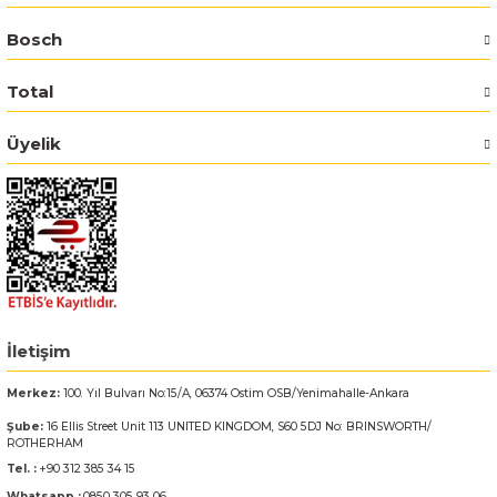
Bosch
Bosch GSR 14,4-2-LI
Total
Bosch GSR 14,4-2-LI Plus
Üyelik
Bosch GSR 140-LI
Bosch GSR 1440-LI
Bosch GSR 18 V-EC
Bosch GSR 18 V-LI
İletişim
Bosch GSR 18 VE-2-LI
Merkez:
100. Yıl Bulvarı No:15/A, 06374 Ostim OSB/Yenimahalle-Ankara
Şube:
16 Ellis Street Unit 113 UNITED KINGDOM, S60 5DJ No: BRINSWORTH/
Bosch GSR 18-2-LI
ROTHERHAM
Tel. :
+90 312 385 34 15
Bosch GSR 18-2-LI Plus
Whatsapp :
0850 305 93 06