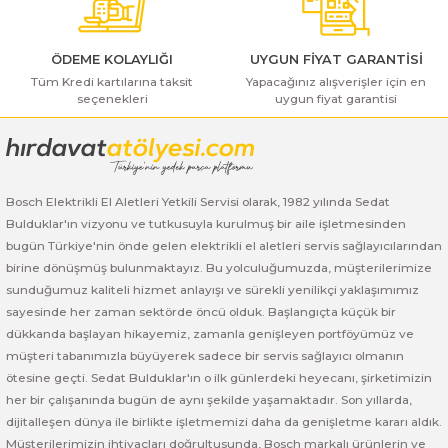
ı Yıkama Makinaları
Bosch GSB 12V-30
Bosch GSH 500
Bosch GWS 7-115
Kesme Makinaları
Bosch GSB 12V-35
Bosch GSH 7 VC
Bosch GWS 7-115 E
ÖDEME KOLAYLIĞI
UYGUN FİYAT GARANTİSİ
Tüm Kredi kartılarına taksit
Yapacağınız alışverişler için en
seçenekleri
uygun fiyat garantisi
Gönder
Bosch GSB 14,4-2-LI
Bosch PBH 2100 RE
Bosch GWS 750
Bosch GSB 14,4-LI-2 Plus
Bosch PBH 3000 FRE
Bosch GWS 750 S
Bosch Elektrikli El Aletleri Yetkili Servisi olarak, 1982 yılında Sedat
Bosch GSB 140-LI
Bosch PBH 3000-2 FRE
Bosch GWS 8-115
Bulduklar'ın vizyonu ve tutkusuyla kurulmuş bir aile işletmesinden
bugün Türkiye'nin önde gelen elektrikli el aletleri servis sağlayıcılarından
Bosch GSB 18 VE-2-LI
Bosch GWS 9-115 (Eski Model)
birine dönüşmüş bulunmaktayız. Bu yolculuğumuzda, müşterilerimize
sunduğumuz kaliteli hizmet anlayışı ve sürekli yenilikçi yaklaşımımız
Bosch GSB 18-2-LI
Bosch GWS 9-115 New
sayesinde her zaman sektörde öncü olduk. Başlangıçta küçük bir
dükkanda başlayan hikayemiz, zamanla genişleyen portföyümüz ve
Bosch GSB 18-2-LI Plus
Bosch GWS 9-115 P
müşteri tabanımızla büyüyerek sadece bir servis sağlayıcı olmanın
ötesine geçti. Sedat Bulduklar'ın o ilk günlerdeki heyecanı, şirketimizin
her bir çalışanında bugün de aynı şekilde yaşamaktadır. Son yıllarda,
Bosch GSB 180-LI
Bosch GWS 9-115 S
dijitalleşen dünya ile birlikte işletmemizi daha da genişletme kararı aldık.
Müşterilerimizin ihtiyaçları doğrultusunda, Bosch markalı ürünlerin ve