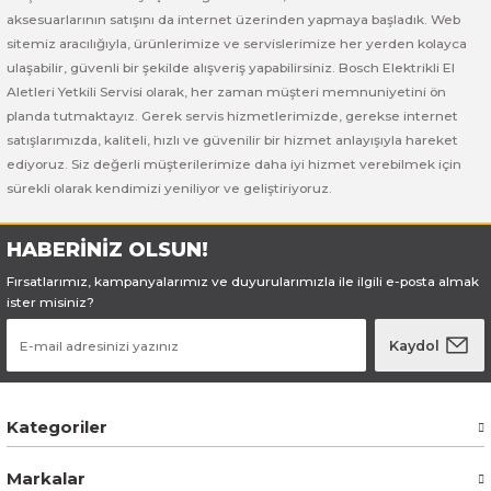
Bosch GSB 185-LI
Bosch PWS 700-115
aksesuarlarının satışını da internet üzerinden yapmaya başladık. Web
sitemiz aracılığıyla, ürünlerimize ve servislerimize her yerden kolayca
Bosch GSB 18V-50
ulaşabilir, güvenli bir şekilde alışveriş yapabilirsiniz. Bosch Elektrikli El
Aletleri Yetkili Servisi olarak, her zaman müşteri memnuniyetini ön
Bosch GSB 18V-60 C
planda tutmaktayız. Gerek servis hizmetlerimizde, gerekse internet
satışlarımızda, kaliteli, hızlı ve güvenilir bir hizmet anlayışıyla hareket
ediyoruz. Siz değerli müşterilerimize daha iyi hizmet verebilmek için
Bosch GSR 10,8 V-LI-2
sürekli olarak kendimizi yeniliyor ve geliştiriyoruz.
Bosch GSR 1080-2-LI
HABERİNİZ OLSUN!
Bosch GSR 1080-LI
Fırsatlarımız, kampanyalarımız ve duyurularımızla ile ilgili e-posta almak
ister misiniz?
Bosch GSR 120-LI
Kaydol
Bosch GSR 120-LI / 3601JG8000
Kategoriler
Bosch GSR 12V-30
Markalar
Bosch GSR 12V-35