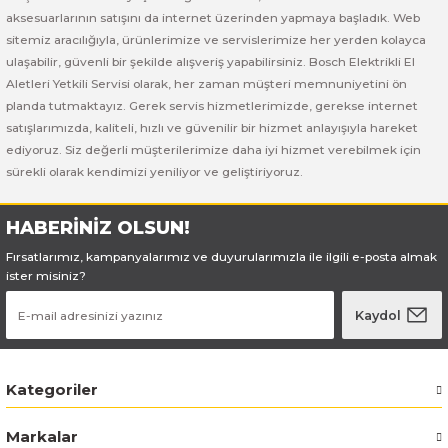
Bosch GSB 185-LI
Bosch PWS 700-115
aksesuarlarının satışını da internet üzerinden yapmaya başladık. Web
sitemiz aracılığıyla, ürünlerimize ve servislerimize her yerden kolayca
Bosch GSB 18V-50
ulaşabilir, güvenli bir şekilde alışveriş yapabilirsiniz. Bosch Elektrikli El
Aletleri Yetkili Servisi olarak, her zaman müşteri memnuniyetini ön
Bosch GSB 18V-60 C
planda tutmaktayız. Gerek servis hizmetlerimizde, gerekse internet
satışlarımızda, kaliteli, hızlı ve güvenilir bir hizmet anlayışıyla hareket
ediyoruz. Siz değerli müşterilerimize daha iyi hizmet verebilmek için
Bosch GSR 10,8 V-LI-2
sürekli olarak kendimizi yeniliyor ve geliştiriyoruz.
Bosch GSR 1080-2-LI
HABERİNİZ OLSUN!
Bosch GSR 1080-LI
Fırsatlarımız, kampanyalarımız ve duyurularımızla ile ilgili e-posta almak
ister misiniz?
Bosch GSR 120-LI
Kaydol
Bosch GSR 120-LI / 3601JG8000
Kategoriler
Bosch GSR 12V-30
Markalar
Bosch GSR 12V-35