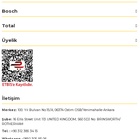
Bosch
Bosch GSR 14,4-2-LI
Total
Bosch GSR 14,4-2-LI Plus
Üyelik
Bosch GSR 140-LI
Bosch GSR 1440-LI
Bosch GSR 18 V-EC
Bosch GSR 18 V-LI
İletişim
Bosch GSR 18 VE-2-LI
Merkez:
100. Yıl Bulvarı No:15/A, 06374 Ostim OSB/Yenimahalle-Ankara
Şube:
16 Ellis Street Unit 113 UNITED KINGDOM, S60 5DJ No: BRINSWORTH/
Bosch GSR 18-2-LI
ROTHERHAM
Tel. :
+90 312 385 34 15
Bosch GSR 18-2-LI Plus
Whatsapp :
0850 305 93 06