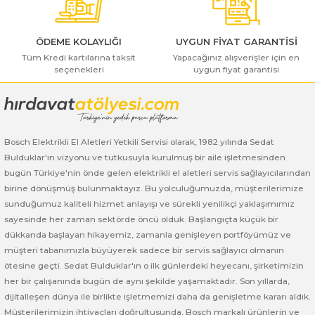
ı Yıkama Makinaları
Bosch GSB 12V-30
Bosch GSH 500
Bosch GWS 7-115
Kesme Makinaları
Bosch GSB 12V-35
Bosch GSH 7 VC
Bosch GWS 7-115 E
ÖDEME KOLAYLIĞI
UYGUN FİYAT GARANTİSİ
Tüm Kredi kartılarına taksit
Yapacağınız alışverişler için en
seçenekleri
uygun fiyat garantisi
Gönder
Bosch GSB 14,4-2-LI
Bosch PBH 2100 RE
Bosch GWS 750
Bosch GSB 14,4-LI-2 Plus
Bosch PBH 3000 FRE
Bosch GWS 750 S
Bosch Elektrikli El Aletleri Yetkili Servisi olarak, 1982 yılında Sedat
Bosch GSB 140-LI
Bosch PBH 3000-2 FRE
Bosch GWS 8-115
Bulduklar'ın vizyonu ve tutkusuyla kurulmuş bir aile işletmesinden
bugün Türkiye'nin önde gelen elektrikli el aletleri servis sağlayıcılarından
Bosch GSB 18 VE-2-LI
Bosch GWS 9-115 (Eski Model)
birine dönüşmüş bulunmaktayız. Bu yolculuğumuzda, müşterilerimize
sunduğumuz kaliteli hizmet anlayışı ve sürekli yenilikçi yaklaşımımız
Bosch GSB 18-2-LI
Bosch GWS 9-115 New
sayesinde her zaman sektörde öncü olduk. Başlangıçta küçük bir
dükkanda başlayan hikayemiz, zamanla genişleyen portföyümüz ve
Bosch GSB 18-2-LI Plus
Bosch GWS 9-115 P
müşteri tabanımızla büyüyerek sadece bir servis sağlayıcı olmanın
ötesine geçti. Sedat Bulduklar'ın o ilk günlerdeki heyecanı, şirketimizin
her bir çalışanında bugün de aynı şekilde yaşamaktadır. Son yıllarda,
Bosch GSB 180-LI
Bosch GWS 9-115 S
dijitalleşen dünya ile birlikte işletmemizi daha da genişletme kararı aldık.
Müşterilerimizin ihtiyaçları doğrultusunda, Bosch markalı ürünlerin ve