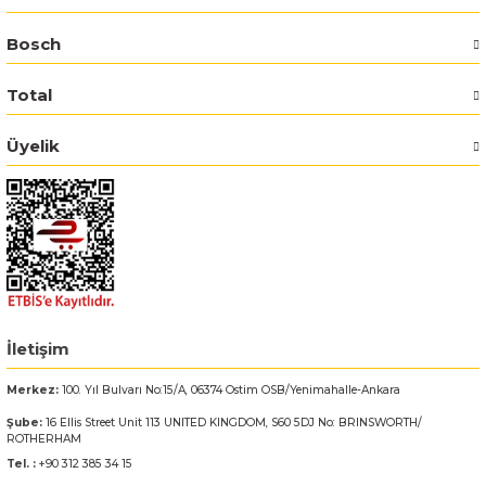
Bosch
Bosch GSR 14,4-2-LI
Total
Bosch GSR 14,4-2-LI Plus
Üyelik
Bosch GSR 140-LI
Bosch GSR 1440-LI
Bosch GSR 18 V-EC
Bosch GSR 18 V-LI
İletişim
Bosch GSR 18 VE-2-LI
Merkez:
100. Yıl Bulvarı No:15/A, 06374 Ostim OSB/Yenimahalle-Ankara
Bosch GSR 18-2-LI
Şube:
16 Ellis Street Unit 113 UNITED KINGDOM, S60 5DJ No: BRINSWORTH/
ROTHERHAM
Tel. :
+90 312 385 34 15
Bosch GSR 18-2-LI Plus