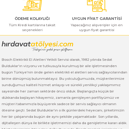
ı Yıkama Makinaları
Bosch GSB 12V-30
Bosch GSH 500
Bosch GWS 7-115
Kesme Makinaları
Bosch GSB 12V-35
Bosch GSH 7 VC
Bosch GWS 7-115 E
ÖDEME KOLAYLIĞI
UYGUN FİYAT GARANTİSİ
Tüm Kredi kartılarına taksit
Yapacağınız alışverişler için en
seçenekleri
uygun fiyat garantisi
Bosch GSB 14,4-2-LI
Bosch PBH 2100 RE
Bosch GWS 750
Gönder
Bosch GSB 14,4-LI-2 Plus
Bosch PBH 3000 FRE
Bosch GWS 750 S
Bosch GSB 140-LI
Bosch PBH 3000-2 FRE
Bosch GWS 8-115
Bosch Elektrikli El Aletleri Yetkili Servisi olarak, 1982 yılında Sedat
Bulduklar'ın vizyonu ve tutkusuyla kurulmuş bir aile işletmesinden
bugün Türkiye'nin önde gelen elektrikli el aletleri servis sağlayıcılarından
Bosch GSB 18 VE-2-LI
Bosch GWS 9-115 (Eski Model)
birine dönüşmüş bulunmaktayız. Bu yolculuğumuzda, müşterilerimize
sunduğumuz kaliteli hizmet anlayışı ve sürekli yenilikçi yaklaşımımız
Bosch GSB 18-2-LI
Bosch GWS 9-115 New
sayesinde her zaman sektörde öncü olduk. Başlangıçta küçük bir
dükkanda başlayan hikayemiz, zamanla genişleyen portföyümüz ve
Bosch GSB 18-2-LI Plus
Bosch GWS 9-115 P
müşteri tabanımızla büyüyerek sadece bir servis sağlayıcı olmanın
ötesine geçti. Sedat Bulduklar'ın o ilk günlerdeki heyecanı, şirketimizin
Bosch GSB 180-LI
Bosch GWS 9-115 S
her bir çalışanında bugün de aynı şekilde yaşamaktadır. Son yıllarda,
dijitalleşen dünya ile birlikte işletmemizi daha da genişletme kararı aldık.