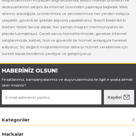
Müşterilerimizin ihtiyaçları doğrultusunda, Bosch markalı ürünlerin ve
Bosch GSB 185-LI
Bosch PWS 700-115
aksesuarlarının satışını da internet üzerinden yapmaya başladık. Web
sitemiz aracılığıyla, ürünlerimize ve servislerimize her yerden kolayca
Bosch GSB 18V-50
ulaşabilir, güvenli bir şekilde alışveriş yapabilirsiniz. Bosch Elektrikli El
Aletleri Yetkili Servisi olarak, her zaman müşteri memnuniyetini ön
Bosch GSB 18V-60 C
planda tutmaktayız. Gerek servis hizmetlerimizde, gerekse internet
satışlarımızda, kaliteli, hızlı ve güvenilir bir hizmet anlayışıyla hareket
Bosch GSR 10,8 V-LI-2
ediyoruz. Siz değerli müşterilerimize daha iyi hizmet verebilmek için
sürekli olarak kendimizi yeniliyor ve geliştiriyoruz.
Bosch GSR 1080-2-LI
HABERİNİZ OLSUN!
Bosch GSR 1080-LI
Fırsatlarımız, kampanyalarımız ve duyurularımızla ile ilgili e-posta almak
ister misiniz?
Bosch GSR 120-LI
Kaydol
Bosch GSR 120-LI / 3601JG8000
Kategoriler
Bosch GSR 12V-30
Markalar
Bosch GSR 12V-35