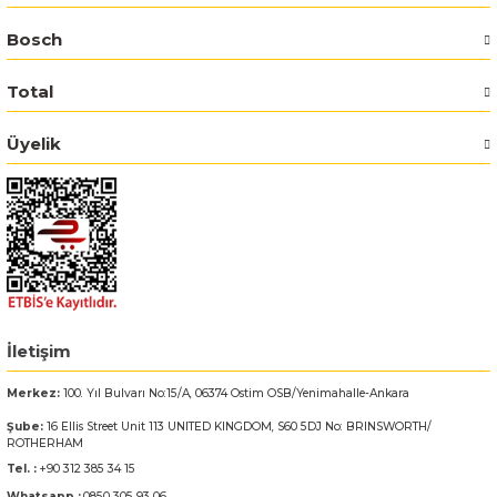
Bosch
Bosch GSR 14,4-2-LI
Total
Bosch GSR 14,4-2-LI Plus
Üyelik
Bosch GSR 140-LI
Bosch GSR 1440-LI
Bosch GSR 18 V-EC
Bosch GSR 18 V-LI
İletişim
Bosch GSR 18 VE-2-LI
Merkez:
100. Yıl Bulvarı No:15/A, 06374 Ostim OSB/Yenimahalle-Ankara
Şube:
16 Ellis Street Unit 113 UNITED KINGDOM, S60 5DJ No: BRINSWORTH/
Bosch GSR 18-2-LI
ROTHERHAM
Tel. :
+90 312 385 34 15
Bosch GSR 18-2-LI Plus
Whatsapp :
0850 305 93 06