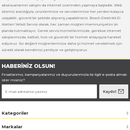
Bosch GSB 185-LI
Bosch PWS 700-115
aksesuarlarının satışını da internet üzerinden yapmaya başladık. Web
sitemiz aracılığıyla, ürünlerimize ve servislerimize her yerden kolayca
Bosch GSB 18V-50
ulaşabilir, güvenli bir şekilde alışveriş yapabilirsiniz. Bosch Elektrikli El
Aletleri Yetkili Servisi olarak, her zaman müşteri memnuniyetini ön
Bosch GSB 18V-60 C
planda tutmaktayız. Gerek servis hizmetlerimizde, gerekse internet
satışlarımızda, kaliteli, hızlı ve güvenilir bir hizmet anlayışıyla hareket
ediyoruz. Siz değerli müşterilerimize daha iyi hizmet verebilmek için
Bosch GSR 10,8 V-LI-2
sürekli olarak kendimizi yeniliyor ve geliştiriyoruz.
Bosch GSR 1080-2-LI
HABERİNİZ OLSUN!
Bosch GSR 1080-LI
Fırsatlarımız, kampanyalarımız ve duyurularımızla ile ilgili e-posta almak
ister misiniz?
Bosch GSR 120-LI
Kaydol
Bosch GSR 120-LI / 3601JG8000
Kategoriler
Bosch GSR 12V-30
Markalar
Bosch GSR 12V-35