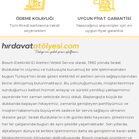
ı Yıkama Makinaları
Bosch GSB 12V-30
Bosch GSH 500
Bosch GWS 7-115
Kesme Makinaları
Bosch GSB 12V-35
Bosch GSH 7 VC
Bosch GWS 7-115 E
ÖDEME KOLAYLIĞI
UYGUN FİYAT GARANTİSİ
Tüm Kredi kartılarına taksit
Yapacağınız alışverişler için en
seçenekleri
uygun fiyat garantisi
Gönder
Bosch GSB 14,4-2-LI
Bosch PBH 2100 RE
Bosch GWS 750
Bosch GSB 14,4-LI-2 Plus
Bosch PBH 3000 FRE
Bosch GWS 750 S
Bosch Elektrikli El Aletleri Yetkili Servisi olarak, 1982 yılında Sedat
Bosch GSB 140-LI
Bosch PBH 3000-2 FRE
Bosch GWS 8-115
Bulduklar'ın vizyonu ve tutkusuyla kurulmuş bir aile işletmesinden
bugün Türkiye'nin önde gelen elektrikli el aletleri servis sağlayıcılarından
Bosch GSB 18 VE-2-LI
Bosch GWS 9-115 (Eski Model)
birine dönüşmüş bulunmaktayız. Bu yolculuğumuzda, müşterilerimize
sunduğumuz kaliteli hizmet anlayışı ve sürekli yenilikçi yaklaşımımız
Bosch GSB 18-2-LI
Bosch GWS 9-115 New
sayesinde her zaman sektörde öncü olduk. Başlangıçta küçük bir
dükkanda başlayan hikayemiz, zamanla genişleyen portföyümüz ve
Bosch GSB 18-2-LI Plus
Bosch GWS 9-115 P
müşteri tabanımızla büyüyerek sadece bir servis sağlayıcı olmanın
ötesine geçti. Sedat Bulduklar'ın o ilk günlerdeki heyecanı, şirketimizin
her bir çalışanında bugün de aynı şekilde yaşamaktadır. Son yıllarda,
Bosch GSB 180-LI
Bosch GWS 9-115 S
dijitalleşen dünya ile birlikte işletmemizi daha da genişletme kararı aldık.
Müşterilerimizin ihtiyaçları doğrultusunda, Bosch markalı ürünlerin ve