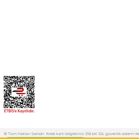
© Tüm Hakları Saklıdır. Kredi kartı bilgileriniz 256 bit SSL güvenlik sistem