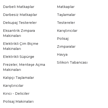
Darbeli Matkaplar
Matkaplar
Bosch GSB 18-2-LI
Bosch GWS 9-115 New
Darbesiz Matkaplar
Taşlamalar
Dekupaj Testereler
Testereler
Bosch GSB 18-2-LI Plus
Bosch GWS 9-115 P
Eksantrik Zımpara
Karıştırıcılar
Makinaları
Polisaj
Elektrikli Çim Biçme
Bosch GSB 180-LI
Bosch GWS 9-115 S
Zımparalar
Makinaları
Havya
Elektrikli Süpürge
Bosch GSB 185-LI
Bosch PWS 700-115
Silikon Tabancası
Frezeler, Menteşe Açma
Makinaları
Bosch GSB 18V-50
Kalıpçı Taşlamalar
Karıştırıcılar
Kırıcı - Deliciler
Bosch GSB 18V-60 C
Polisaj Makinaları