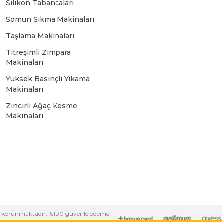
Silikon Tabancaları
Bosch GSR 10,8 V-LI-2
Somun Sıkma Makinaları
Taşlama Makinaları
Bosch GSR 1080-2-LI
Titreşimli Zımpara
Makinaları
Bosch GSR 1080-LI
Yüksek Basınçlı Yıkama
Makinaları
Bosch GSR 120-LI
Zincirli Ağaç Kesme
Makinaları
Bosch GSR 120-LI / 3601JG8000
Bosch GSR 12V-30
Bosch GSR 12V-35
i ile korunmaktadır. %100 güvenle ödeme