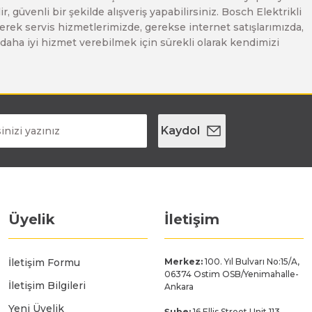
, güvenli bir şekilde alışveriş yapabilirsiniz. Bosch Elektrikli
erek servis hizmetlerimizde, gerekse internet satışlarımızda,
ze daha iyi hizmet verebilmek için sürekli olarak kendimizi
Kaydol
Üyelik
İletişim
İletişim Formu
Merkez:
100. Yıl Bulvarı No:15/A,
06374 Ostim OSB/Yenimahalle-
İletişim Bilgileri
Ankara
Yeni Üyelik
Şube:
16 Ellis Street Unit 113