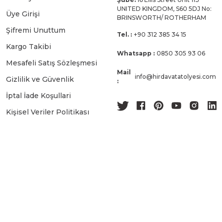
UNITED KINGDOM, S60 5DJ No:
Üye Girişi
BRINSWORTH/ ROTHERHAM
Şifremi Unuttum
Tel. :
+90 312 385 34 15
Kargo Takibi
Whatsapp :
0850 305 93 06
Mesafeli Satış Sözleşmesi
Mail
info@hirdavatatolyesi.com
Gizlilik ve Güvenlik
:
İptal İade Koşullari
Kişisel Veriler Politikası