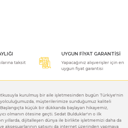
ımıza iletebilirsiniz.
YLIĞI
UYGUN FİYAT GARANTİSİ
larına taksit
Yapacağınız alışverişler için en
uygun fiyat garantisi
e tutkusuyla kurulmuş bir aile işletmesinden bugün Türkiye'nin
Bu yolculuğumuzda, müşterilerimize sunduğumuz kaliteli
. Başlangıçta küçük bir dükkanda başlayan hikayemiz,
ı olmanın ötesine geçti. Sedat Bulduklar'ın o ilk
yıllarda, dijitalleşen dünya ile birlikte işletmemizi daha da
 ve aksesuarlarının satışını da internet üzerinden yapmaya