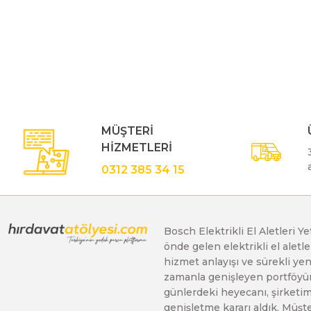
Bu ürünün fiyat bilgisi, resim, ürün açıklamalarında ve diğe
Polisaj Makinaları
Görüş ve önerileriniz için teşekkür ederiz.
Ürün resmi kalitesiz, bozuk veya görüntülenemiyor.
Sıcak Hava Tabancaları
Ürün açıklamasında eksik bilgiler bulunuyor.
Ürün bilgilerinde hatalar bulunuyor.
MÜŞTERİ
Silikon Tabancaları
Ürün fiyatı diğer sitelerden daha pahalı.
HİZMETLERİ
Bu ürüne benzer farklı alternatifler olmalı.
0312 385 34 15
Somun Sıkma Makinaları
Taşlama Makinaları
Bosch Elektrikli El Aletleri Y
önde gelen elektrikli el alet
hizmet anlayışı ve sürekli y
zamanla genişleyen portföyümü
Titreşimli Zımpara Makinaları
günlerdeki heyecanı, şirketimi
genişletme kararı aldık. Müşt