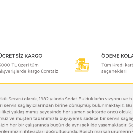
r konularda yetersiz gördüğünüz noktaları öneri formunu kullanarak taraf
Bosch GDX 18 V-EC
Bosch GSH 11 E
Bosch GWS 24-230 JH
Bu ürüne ilk yorumu siz yapın!
Bosch GDX 18 V-LI
Bosch GSH 11 VC
Bosch GWS 26-180 H
Yorum Yaz
ÜCRETSİZ KARGO
ÖDEME KOLA
Bosch GDX 180-LI
Bosch GSH 16-28
Bosch GWS 26-180 JH
3000 TL üzeri tüm
Tüm Kredi kartı
alışverişlerde kargo ücretsiz
seçenekleri
Bosch GDX 18V-200
Bosch GSH 27 ( SARI )
Bosch GWS 26-230 H
Bosch GDX 18V-200 C
Bosch GSH 27 VC
Bosch GWS 26-230 JH
etkili Servisi olarak, 1982 yılında Sedat Bulduklar'ın vizyonu v
leri servis sağlayıcılarından birine dönüşmüş bulunmaktayız. 
Gönder
enilikçi yaklaşımımız sayesinde her zaman sektörde öncü olduk
z ve müşteri tabanımızla büyüyerek sadece bir servis sağlayıc
Bosch GDX 18V-EC
Bosch GSH 5
Bosch GWS 30-180 B
zin her bir çalışanında bugün de aynı şekilde yaşamaktadır. Son 
erilerimizin ihtiyaçları doğrultusunda, Bosch markalı ürünlerin