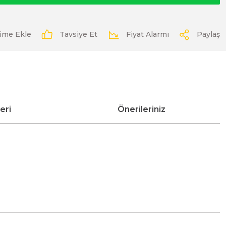
Tavsiye Et
Fiyat Alarmı
Paylaş
eri
Önerileriniz