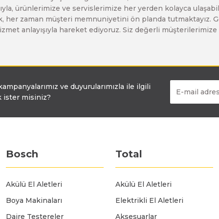
yla, ürünlerimize ve servislerimize her yerden kolayca ulaşabilir
Bosch GO
Bosch GSH 5 CE
Bosch GWS 6-115 (Eski Model)
larak, her zaman müşteri memnuniyetini ön planda tutmaktayız. G
ir hizmet anlayışıyla hareket ediyoruz. Siz değerli müşterilerimi
Bosch GSB 12V-30
Bosch GSH 500
Bosch GWS 7-115
Bosch GSB 12V-35
Bosch GSH 7 VC
Bosch GWS 7-115 E
 kampanyalarımız ve duyurularımızla ile ilgili
 ister misiniz?
Bosch GSB 14,4-2-LI
Bosch PBH 2100 RE
Bosch GWS 750
Bosch GSB 14,4-LI-2 Plus
Bosch PBH 3000 FRE
Bosch GWS 750 S
Bosch
Total
Bosch GSB 140-LI
Bosch PBH 3000-2 FRE
Bosch GWS 8-115
Akülü El Aletleri
Akülü El Aletleri
Boya Makinaları
Elektrikli El Aletleri
Bosch GSB 18 VE-2-LI
Bosch GWS 9-115 (Eski Model)
Daire Testereler
Aksesuarlar