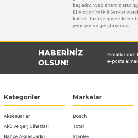
başladık. Web sitemiz aracılığı
Üfleyici
El Aletleri Yetkili Servisi o
kaliteli, hızlı ve güvenilir b
yeniliyor ve geliştiriyoruz.
Yüksek Basınçlı Yıkama Makinaları
Zincirli Ağaç Kesme Makinaları
HABERİNİZ
Fırsatlarımız,
OLSUN!
e-posta almak
Kategoriler
Markalar
Aksesuarlar
Bosch
Akü ve Şarj Cihazları
Total
Bahçe Aksesuarları
Stanley