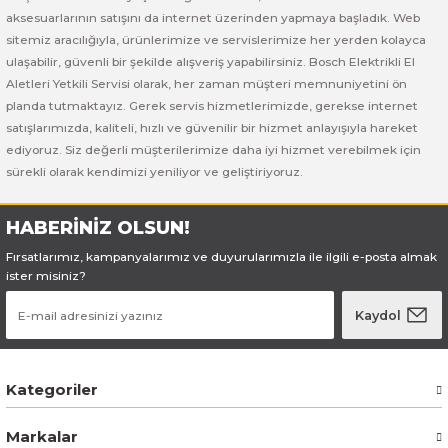
Bosch GSB 185-LI
Bosch PWS 700-115
aksesuarlarının satışını da internet üzerinden yapmaya başladık. Web
sitemiz aracılığıyla, ürünlerimize ve servislerimize her yerden kolayca
Bosch GSB 18V-50
ulaşabilir, güvenli bir şekilde alışveriş yapabilirsiniz. Bosch Elektrikli El
Aletleri Yetkili Servisi olarak, her zaman müşteri memnuniyetini ön
Bosch GSB 18V-60 C
planda tutmaktayız. Gerek servis hizmetlerimizde, gerekse internet
satışlarımızda, kaliteli, hızlı ve güvenilir bir hizmet anlayışıyla hareket
ediyoruz. Siz değerli müşterilerimize daha iyi hizmet verebilmek için
Bosch GSR 10,8 V-LI-2
sürekli olarak kendimizi yeniliyor ve geliştiriyoruz.
Bosch GSR 1080-2-LI
HABERİNİZ OLSUN!
Bosch GSR 1080-LI
Fırsatlarımız, kampanyalarımız ve duyurularımızla ile ilgili e-posta almak
ister misiniz?
Bosch GSR 120-LI
Kaydol
Bosch GSR 120-LI / 3601JG8000
Kategoriler
Bosch GSR 12V-30
Markalar
Bosch GSR 12V-35