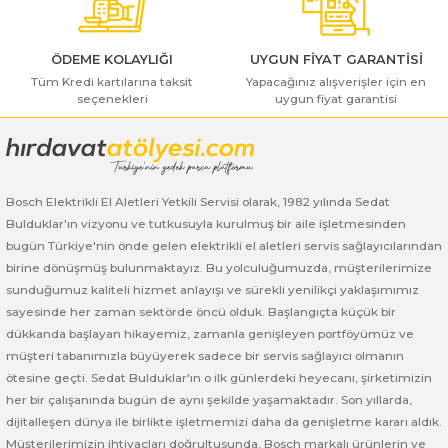
ı Yıkama Makinaları
Bosch GSB 12V-30
Bosch GSH 500
Bosch GWS 7-115
Kesme Makinaları
Bosch GSB 12V-35
Bosch GSH 7 VC
Bosch GWS 7-115 E
ÖDEME KOLAYLIĞI
UYGUN FİYAT GARANTİSİ
Tüm Kredi kartılarına taksit
Yapacağınız alışverişler için en
seçenekleri
uygun fiyat garantisi
Gönder
Bosch GSB 14,4-2-LI
Bosch PBH 2100 RE
Bosch GWS 750
Bosch GSB 14,4-LI-2 Plus
Bosch PBH 3000 FRE
Bosch GWS 750 S
Bosch Elektrikli El Aletleri Yetkili Servisi olarak, 1982 yılında Sedat
Bosch GSB 140-LI
Bosch PBH 3000-2 FRE
Bosch GWS 8-115
Bulduklar'ın vizyonu ve tutkusuyla kurulmuş bir aile işletmesinden
bugün Türkiye'nin önde gelen elektrikli el aletleri servis sağlayıcılarından
Bosch GSB 18 VE-2-LI
Bosch GWS 9-115 (Eski Model)
birine dönüşmüş bulunmaktayız. Bu yolculuğumuzda, müşterilerimize
sunduğumuz kaliteli hizmet anlayışı ve sürekli yenilikçi yaklaşımımız
Bosch GSB 18-2-LI
Bosch GWS 9-115 New
sayesinde her zaman sektörde öncü olduk. Başlangıçta küçük bir
dükkanda başlayan hikayemiz, zamanla genişleyen portföyümüz ve
Bosch GSB 18-2-LI Plus
Bosch GWS 9-115 P
müşteri tabanımızla büyüyerek sadece bir servis sağlayıcı olmanın
ötesine geçti. Sedat Bulduklar'ın o ilk günlerdeki heyecanı, şirketimizin
her bir çalışanında bugün de aynı şekilde yaşamaktadır. Son yıllarda,
Bosch GSB 180-LI
Bosch GWS 9-115 S
dijitalleşen dünya ile birlikte işletmemizi daha da genişletme kararı aldık.
Müşterilerimizin ihtiyaçları doğrultusunda, Bosch markalı ürünlerin ve