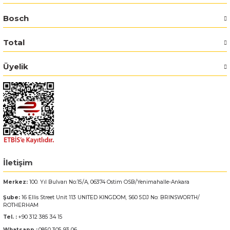
Bosch
Bosch GSR 14,4-2-LI
Total
Bosch GSR 14,4-2-LI Plus
Üyelik
Bosch GSR 140-LI
Bosch GSR 1440-LI
Bosch GSR 18 V-EC
Bosch GSR 18 V-LI
İletişim
Bosch GSR 18 VE-2-LI
Merkez:
100. Yıl Bulvarı No:15/A, 06374 Ostim OSB/Yenimahalle-Ankara
Şube:
16 Ellis Street Unit 113 UNITED KINGDOM, S60 5DJ No: BRINSWORTH/
Bosch GSR 18-2-LI
ROTHERHAM
Tel. :
+90 312 385 34 15
Bosch GSR 18-2-LI Plus
Whatsapp :
0850 305 93 06