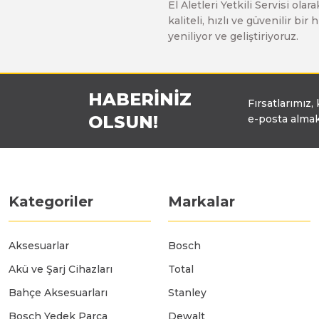
El Aletleri Yetkili Servisi o
Üfleyici
kaliteli, hızlı ve güvenilir b
yeniliyor ve geliştiriyoruz.
Yüksek Basınçlı Yıkama Makinaları
HABERİNİZ
Fırsatlarımız,
Zincirli Ağaç Kesme Makinaları
OLSUN!
e-posta almak
Kategoriler
Markalar
Aksesuarlar
Bosch
Akü ve Şarj Cihazları
Total
Bahçe Aksesuarları
Stanley
Bosch Yedek Parça
Dewalt