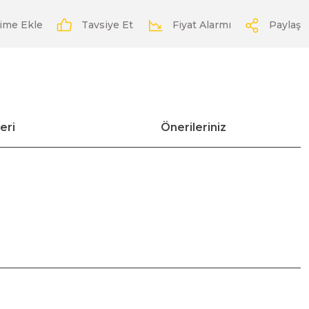
Tavsiye Et
Fiyat Alarmı
Paylaş
eri
Önerileriniz