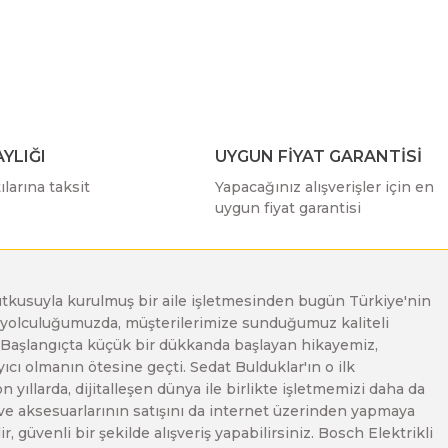
ımıza iletebilirsiniz.
YLIĞI
UYGUN FİYAT GARANTİSİ
larına taksit
Yapacağınız alışverişler için en
uygun fiyat garantisi
e tutkusuyla kurulmuş bir aile işletmesinden bugün Türkiye'nin
Bu yolculuğumuzda, müşterilerimize sunduğumuz kaliteli
. Başlangıçta küçük bir dükkanda başlayan hikayemiz,
ı olmanın ötesine geçti. Sedat Bulduklar'ın o ilk
yıllarda, dijitalleşen dünya ile birlikte işletmemizi daha da
 ve aksesuarlarının satışını da internet üzerinden yapmaya
, güvenli bir şekilde alışveriş yapabilirsiniz. Bosch Elektrikli