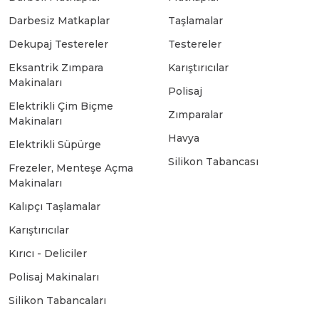
Darbesiz Matkaplar
Taşlamalar
Bosch GSB 18-2-LI
Bosch GWS 9-115 New
Dekupaj Testereler
Testereler
Eksantrik Zımpara
Karıştırıcılar
Makinaları
Bosch GSB 18-2-LI Plus
Bosch GWS 9-115 P
Polisaj
Elektrikli Çim Biçme
Zımparalar
Makinaları
Bosch GSB 180-LI
Bosch GWS 9-115 S
Havya
Elektrikli Süpürge
Silikon Tabancası
Frezeler, Menteşe Açma
Bosch GSB 185-LI
Bosch PWS 700-115
Makinaları
Kalıpçı Taşlamalar
Bosch GSB 18V-50
Karıştırıcılar
Kırıcı - Deliciler
Bosch GSB 18V-60 C
Polisaj Makinaları
Silikon Tabancaları