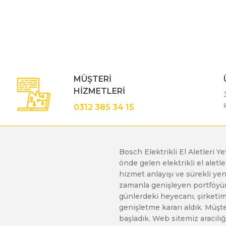
Bu ürünün fiyat bilgisi, resim, ürün açıklamalarında ve diğe
Görüş ve önerileriniz için teşekkür ederiz.
Polisaj Makinaları
Ürün resmi kalitesiz, bozuk veya görüntülenemiyor.
Ürün açıklamasında eksik bilgiler bulunuyor.
Sıcak Hava Tabancaları
Ürün bilgilerinde hatalar bulunuyor.
MÜŞTERİ
Ürün fiyatı diğer sitelerden daha pahalı.
HİZMETLERİ
Bu ürüne benzer farklı alternatifler olmalı.
Silikon Tabancaları
0312 385 34 15
Somun Sıkma Makinaları
Bosch Elektrikli El Aletleri Y
önde gelen elektrikli el alet
Taşlama Makinaları
hizmet anlayışı ve sürekli y
zamanla genişleyen portföyümü
günlerdeki heyecanı, şirketimi
Titreşimli Zımpara Makinaları
genişletme kararı aldık. Müşt
başladık. Web sitemiz aracılığı