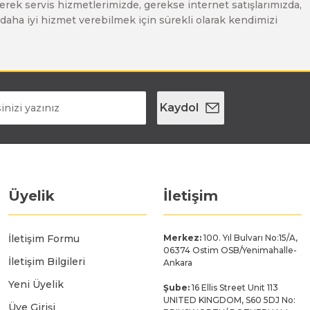
erek servis hizmetlerimizde, gerekse internet satışlarımızda,
ze daha iyi hizmet verebilmek için sürekli olarak kendimizi
Kaydol
Üyelik
İletişim
İletişim Formu
Merkez:
100. Yıl Bulvarı No:15/A,
06374 Ostim OSB/Yenimahalle-
İletişim Bilgileri
Ankara
Yeni Üyelik
Şube:
16 Ellis Street Unit 113
UNITED KINGDOM, S60 5DJ No:
Üye Girişi