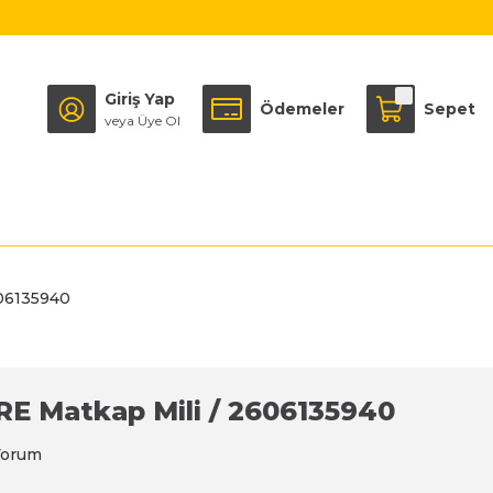
Giriş Yap
Ödemeler
Sepet
veya Üye Ol
606135940
RE Matkap Mili / 2606135940
Yorum