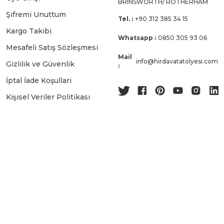
BRINSWORTH/ ROTHERHAM
Şifremi Unuttum
Tel. :
+90 312 385 34 15
Kargo Takibi
Whatsapp :
0850 305 93 06
Mesafeli Satış Sözleşmesi
Mail
info@hirdavatatolyesi.com
Gizlilik ve Güvenlik
:
İptal İade Koşullari
Kişisel Veriler Politikası