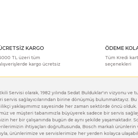
r konularda yetersiz gördüğünüz noktaları öneri formunu kullanarak taraf
Bu ürüne ilk yorumu siz yapın!
Bosch GDX 18 V-EC
Bosch GSH 11 E
Bosch GWS 24-230 JH
Yorum Yaz
Bosch GDX 18 V-LI
Bosch GSH 11 VC
Bosch GWS 26-180 H
ÜCRETSİZ KARGO
ÖDEME KOLA
3000 TL üzeri tüm
Tüm Kredi kartı
Bosch GDX 180-LI
Bosch GSH 16-28
Bosch GWS 26-180 JH
alışverişlerde kargo ücretsiz
seçenekleri
Bosch GDX 18V-200
Bosch GSH 27 ( SARI )
Bosch GWS 26-230 H
etkili Servisi olarak, 1982 yılında Sedat Bulduklar'ın vizyonu v
leri servis sağlayıcılarından birine dönüşmüş bulunmaktayız. 
Gönder
Bosch GDX 18V-200 C
Bosch GSH 27 VC
Bosch GWS 26-230 JH
enilikçi yaklaşımımız sayesinde her zaman sektörde öncü olduk
z ve müşteri tabanımızla büyüyerek sadece bir servis sağlayıc
zin her bir çalışanında bugün de aynı şekilde yaşamaktadır. Son 
Bosch GDX 18V-EC
Bosch GSH 5
Bosch GWS 30-180 B
erilerimizin ihtiyaçları doğrultusunda, Bosch markalı ürünlerin
yla, ürünlerimize ve servislerimize her yerden kolayca ulaşabilir