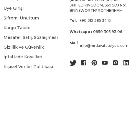
UNITED KINGDOM, S60 5DJ No:
Üye Girişi
BRINSWORTH/ ROTHERHAM
Şifremi Unuttum
Tel. :
+90 312 385 34 15
Kargo Takibi
Whatsapp :
0850 305 93 06
Mesafeli Satış Sözleşmesi
Mail
info@hirdavatatolyesi.com
Gizlilik ve Güvenlik
:
İptal İade Koşullari
Kişisel Veriler Politikası