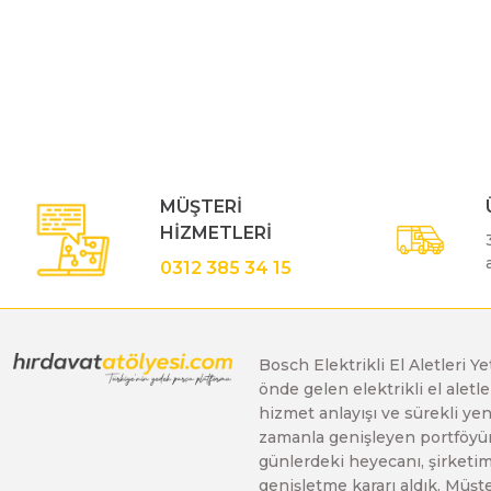
Bu ürünün fiyat bilgisi, resim, ürün açıklamalarında ve diğe
Polisaj Makinaları
Görüş ve önerileriniz için teşekkür ederiz.
Ürün resmi kalitesiz, bozuk veya görüntülenemiyor.
Sıcak Hava Tabancaları
Ürün açıklamasında eksik bilgiler bulunuyor.
Ürün bilgilerinde hatalar bulunuyor.
MÜŞTERİ
Silikon Tabancaları
Ürün fiyatı diğer sitelerden daha pahalı.
HİZMETLERİ
Bu ürüne benzer farklı alternatifler olmalı.
0312 385 34 15
Somun Sıkma Makinaları
Taşlama Makinaları
Bosch Elektrikli El Aletleri Y
önde gelen elektrikli el alet
hizmet anlayışı ve sürekli y
zamanla genişleyen portföyümü
Titreşimli Zımpara Makinaları
günlerdeki heyecanı, şirketimi
genişletme kararı aldık. Müşt