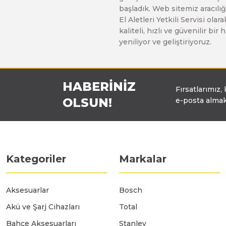
başladık. Web sitemiz aracılığı
Üfleyici
El Aletleri Yetkili Servisi o
kaliteli, hızlı ve güvenilir b
yeniliyor ve geliştiriyoruz.
Yüksek Basınçlı Yıkama Makinaları
Zincirli Ağaç Kesme Makinaları
HABERİNİZ
Fırsatlarımız,
OLSUN!
e-posta almak
Kategoriler
Markalar
Aksesuarlar
Bosch
Akü ve Şarj Cihazları
Total
Bahçe Aksesuarları
Stanley