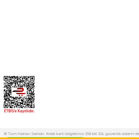
© Tüm Hakları Saklıdır. Kredi kartı bilgileriniz 256 bit SSL güvenlik sistem