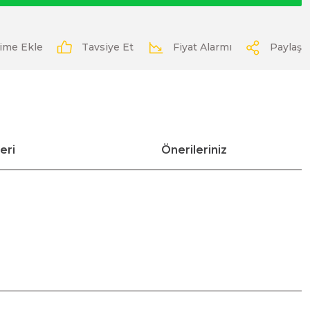
Tavsiye Et
Fiyat Alarmı
Paylaş
eri
Önerileriniz