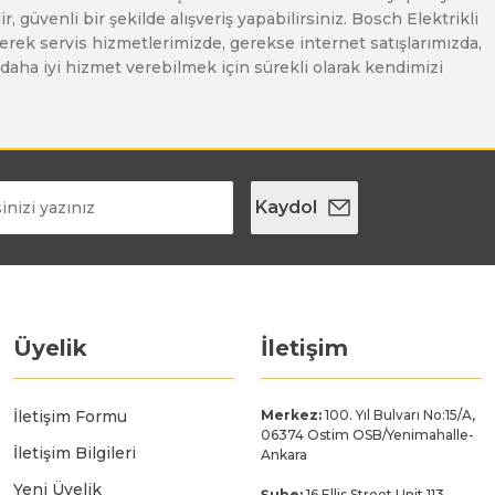
, güvenli bir şekilde alışveriş yapabilirsiniz. Bosch Elektrikli
erek servis hizmetlerimizde, gerekse internet satışlarımızda,
ze daha iyi hizmet verebilmek için sürekli olarak kendimizi
Kaydol
Üyelik
İletişim
İletişim Formu
Merkez:
100. Yıl Bulvarı No:15/A,
06374 Ostim OSB/Yenimahalle-
İletişim Bilgileri
Ankara
Yeni Üyelik
Şube:
16 Ellis Street Unit 113