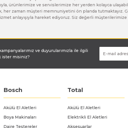
yla, ürünlerimize ve servislerimize her yerden kolayca ulaşabilir
Bosch GO
Bosch GSH 5 CE
Bosch GWS 6-115 (Eski Model)
larak, her zaman müşteri memnuniyetini ön planda tutmaktayız. G
ir hizmet anlayışıyla hareket ediyoruz. Siz değerli müşterilerimi
Bosch GSB 12V-30
Bosch GSH 500
Bosch GWS 7-115
Bosch GSB 12V-35
Bosch GSH 7 VC
Bosch GWS 7-115 E
 kampanyalarımız ve duyurularımızla ile ilgili
 ister misiniz?
Bosch GSB 14,4-2-LI
Bosch PBH 2100 RE
Bosch GWS 750
Bosch GSB 14,4-LI-2 Plus
Bosch PBH 3000 FRE
Bosch GWS 750 S
Bosch
Total
Bosch GSB 140-LI
Bosch PBH 3000-2 FRE
Bosch GWS 8-115
Akülü El Aletleri
Akülü El Aletleri
Boya Makinaları
Elektrikli El Aletleri
Bosch GSB 18 VE-2-LI
Bosch GWS 9-115 (Eski Model)
Daire Testereler
Aksesuarlar