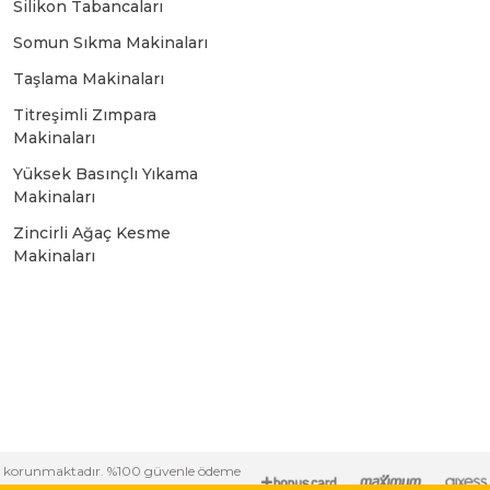
Silikon Tabancaları
Bosch GSR 10,8 V-LI-2
Somun Sıkma Makinaları
Taşlama Makinaları
Bosch GSR 1080-2-LI
Titreşimli Zımpara
Makinaları
Bosch GSR 1080-LI
Yüksek Basınçlı Yıkama
Makinaları
Bosch GSR 120-LI
Zincirli Ağaç Kesme
Makinaları
Bosch GSR 120-LI / 3601JG8000
Bosch GSR 12V-30
Bosch GSR 12V-35
i ile korunmaktadır. %100 güvenle ödeme