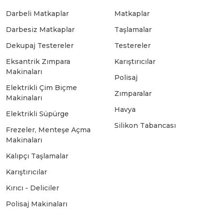
Darbeli Matkaplar
Matkaplar
Bosch GSB 18-2-LI
Bosch GWS 9-115 New
Darbesiz Matkaplar
Taşlamalar
Dekupaj Testereler
Testereler
Bosch GSB 18-2-LI Plus
Bosch GWS 9-115 P
Eksantrik Zımpara
Karıştırıcılar
Makinaları
Polisaj
Elektrikli Çim Biçme
Bosch GSB 180-LI
Bosch GWS 9-115 S
Zımparalar
Makinaları
Havya
Elektrikli Süpürge
Bosch GSB 185-LI
Bosch PWS 700-115
Silikon Tabancası
Frezeler, Menteşe Açma
Makinaları
Bosch GSB 18V-50
Kalıpçı Taşlamalar
Karıştırıcılar
Kırıcı - Deliciler
Bosch GSB 18V-60 C
Polisaj Makinaları