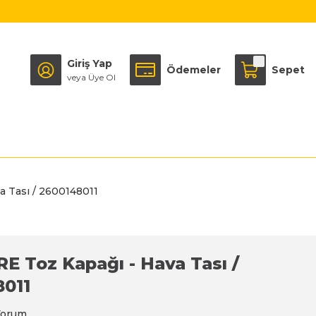
Giriş Yap
Ödemeler
Sepet
veya Üye Ol
a Tası / 2600148011
RE Toz Kapağı - Hava Tası /
8011
Yorum