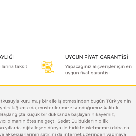
ımıza iletebilirsiniz.
YLIĞI
UYGUN FİYAT GARANTİSİ
larına taksit
Yapacağınız alışverişler için en
uygun fiyat garantisi
e tutkusuyla kurulmuş bir aile işletmesinden bugün Türkiye'nin
Bu yolculuğumuzda, müşterilerimize sunduğumuz kaliteli
. Başlangıçta küçük bir dükkanda başlayan hikayemiz,
ı olmanın ötesine geçti. Sedat Bulduklar'ın o ilk
yıllarda, dijitalleşen dünya ile birlikte işletmemizi daha da
 ve aksesuarlarının satışını da internet üzerinden yapmaya