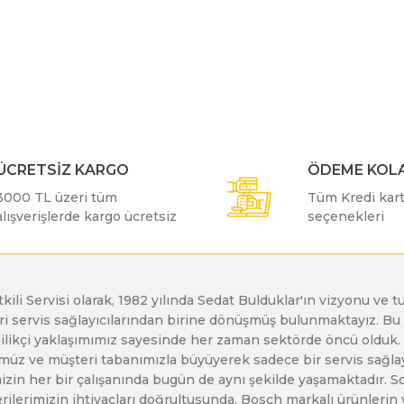
r konularda yetersiz gördüğünüz noktaları öneri formunu kullanarak taraf
Bosch GDX 18 V-EC
Bosch GSH 11 E
Bosch GWS 24-230 JH
Bu ürüne ilk yorumu siz yapın!
Bosch GDX 18 V-LI
Bosch GSH 11 VC
Bosch GWS 26-180 H
Yorum Yaz
ÜCRETSİZ KARGO
ÖDEME KOLA
Bosch GDX 180-LI
Bosch GSH 16-28
Bosch GWS 26-180 JH
3000 TL üzeri tüm
Tüm Kredi kartı
alışverişlerde kargo ücretsiz
seçenekleri
Bosch GDX 18V-200
Bosch GSH 27 ( SARI )
Bosch GWS 26-230 H
Bosch GDX 18V-200 C
Bosch GSH 27 VC
Bosch GWS 26-230 JH
etkili Servisi olarak, 1982 yılında Sedat Bulduklar'ın vizyonu v
leri servis sağlayıcılarından birine dönüşmüş bulunmaktayız. 
Gönder
enilikçi yaklaşımımız sayesinde her zaman sektörde öncü olduk
z ve müşteri tabanımızla büyüyerek sadece bir servis sağlayıc
Bosch GDX 18V-EC
Bosch GSH 5
Bosch GWS 30-180 B
zin her bir çalışanında bugün de aynı şekilde yaşamaktadır. Son 
erilerimizin ihtiyaçları doğrultusunda, Bosch markalı ürünlerin