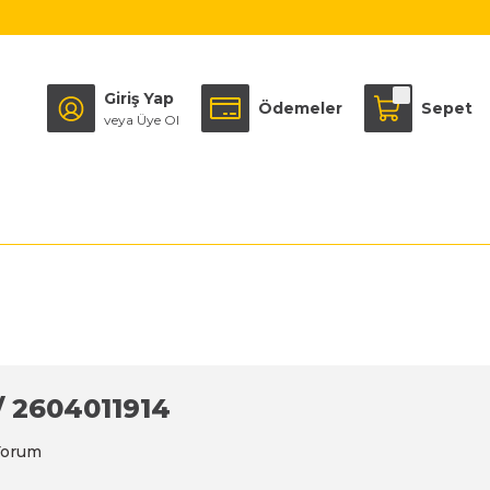
Giriş Yap
Ödemeler
Sepet
veya Üye Ol
/ 2604011914
Yorum