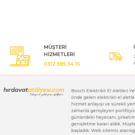
Bu ürünün fiyat bilgisi, resim, ürün açıklamalarında ve diğe
Görüş ve önerileriniz için teşekkür ederiz.
Polisaj Makinaları
Ürün resmi kalitesiz, bozuk veya görüntülenemiyor.
Ürün açıklamasında eksik bilgiler bulunuyor.
Sıcak Hava Tabancaları
Ürün bilgilerinde hatalar bulunuyor.
MÜŞTERİ
Ürün fiyatı diğer sitelerden daha pahalı.
HİZMETLERİ
Bu ürüne benzer farklı alternatifler olmalı.
Silikon Tabancaları
0312 385 34 15
Somun Sıkma Makinaları
Bosch Elektrikli El Aletleri Y
önde gelen elektrikli el alet
Taşlama Makinaları
hizmet anlayışı ve sürekli y
zamanla genişleyen portföyümü
günlerdeki heyecanı, şirketimi
Titreşimli Zımpara Makinaları
genişletme kararı aldık. Müşt
başladık. Web sitemiz aracılığı