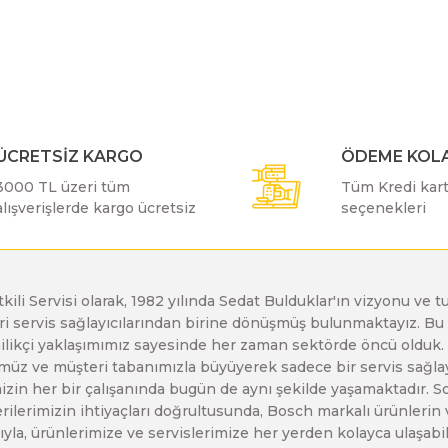
r konularda yetersiz gördüğünüz noktaları öneri formunu kullanarak taraf
Bu ürüne ilk yorumu siz yapın!
Bosch GDX 18 V-EC
Bosch GSH 11 E
Bosch GWS 24-230 JH
Yorum Yaz
Bosch GDX 18 V-LI
Bosch GSH 11 VC
Bosch GWS 26-180 H
ÜCRETSİZ KARGO
ÖDEME KOLA
3000 TL üzeri tüm
Tüm Kredi kartı
Bosch GDX 180-LI
Bosch GSH 16-28
Bosch GWS 26-180 JH
alışverişlerde kargo ücretsiz
seçenekleri
Bosch GDX 18V-200
Bosch GSH 27 ( SARI )
Bosch GWS 26-230 H
etkili Servisi olarak, 1982 yılında Sedat Bulduklar'ın vizyonu v
leri servis sağlayıcılarından birine dönüşmüş bulunmaktayız. 
Gönder
Bosch GDX 18V-200 C
Bosch GSH 27 VC
Bosch GWS 26-230 JH
enilikçi yaklaşımımız sayesinde her zaman sektörde öncü olduk
z ve müşteri tabanımızla büyüyerek sadece bir servis sağlayıc
zin her bir çalışanında bugün de aynı şekilde yaşamaktadır. Son 
Bosch GDX 18V-EC
Bosch GSH 5
Bosch GWS 30-180 B
erilerimizin ihtiyaçları doğrultusunda, Bosch markalı ürünlerin
yla, ürünlerimize ve servislerimize her yerden kolayca ulaşabilir