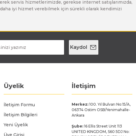
erek servis hizmetlerimizde, gerekse internet satışlarımızda,
ze daha iyi hizmet verebilmek için sürekli olarak kendimizi
Kaydol
Üyelik
İletişim
İletişim Formu
Merkez:
100. Yıl Bulvarı No:15/A,
06374 Ostim OSB/Yenimahalle-
İletişim Bilgileri
Ankara
Yeni Üyelik
Şube:
16 Ellis Street Unit 113
UNITED KINGDOM, S60 5DJ No:
Üye Girişi