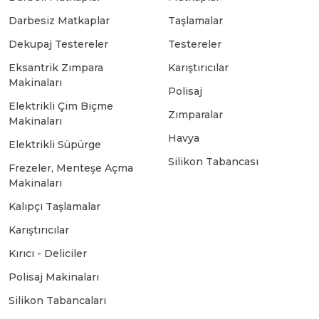
Darbesiz Matkaplar
Taşlamalar
Bosch GSB 18-2-LI
Bosch GWS 9-115 New
Dekupaj Testereler
Testereler
Eksantrik Zımpara
Karıştırıcılar
Makinaları
Bosch GSB 18-2-LI Plus
Bosch GWS 9-115 P
Polisaj
Elektrikli Çim Biçme
Zımparalar
Makinaları
Bosch GSB 180-LI
Bosch GWS 9-115 S
Havya
Elektrikli Süpürge
Silikon Tabancası
Frezeler, Menteşe Açma
Bosch GSB 185-LI
Bosch PWS 700-115
Makinaları
Kalıpçı Taşlamalar
Bosch GSB 18V-50
Karıştırıcılar
Kırıcı - Deliciler
Bosch GSB 18V-60 C
Polisaj Makinaları
Silikon Tabancaları