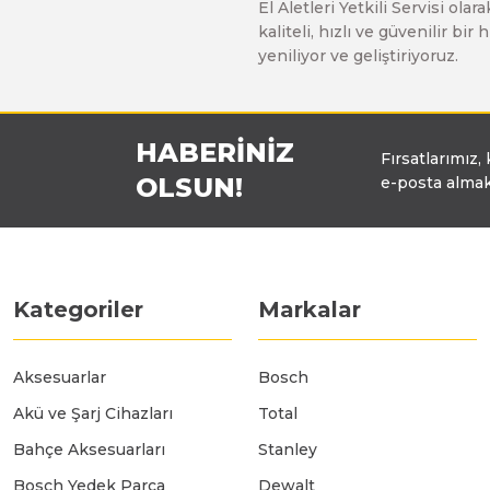
El Aletleri Yetkili Servisi o
Üfleyici
kaliteli, hızlı ve güvenilir b
yeniliyor ve geliştiriyoruz.
Yüksek Basınçlı Yıkama Makinaları
HABERİNİZ
Fırsatlarımız,
Zincirli Ağaç Kesme Makinaları
OLSUN!
e-posta almak
Kategoriler
Markalar
Aksesuarlar
Bosch
Akü ve Şarj Cihazları
Total
Bahçe Aksesuarları
Stanley
Bosch Yedek Parça
Dewalt