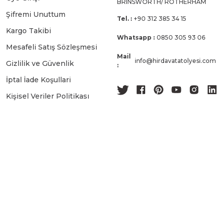
BRINSWORTH/ ROTHERHAM
Şifremi Unuttum
Tel. :
+90 312 385 34 15
Kargo Takibi
Whatsapp :
0850 305 93 06
Mesafeli Satış Sözleşmesi
Mail
info@hirdavatatolyesi.com
Gizlilik ve Güvenlik
:
İptal İade Koşullari
Kişisel Veriler Politikası