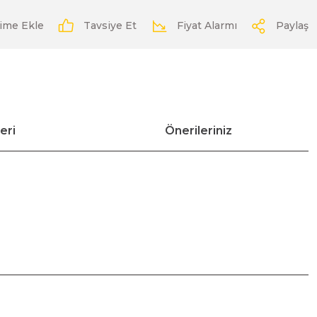
Tavsiye Et
Fiyat Alarmı
Paylaş
eri
Önerileriniz