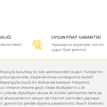
ımıza iletebilirsiniz.
YLIĞI
UYGUN FİYAT GARANTİSİ
larına taksit
Yapacağınız alışverişler için en
uygun fiyat garantisi
e tutkusuyla kurulmuş bir aile işletmesinden bugün Türkiye'nin
Bu yolculuğumuzda, müşterilerimize sunduğumuz kaliteli
. Başlangıçta küçük bir dükkanda başlayan hikayemiz,
ı olmanın ötesine geçti. Sedat Bulduklar'ın o ilk
yıllarda, dijitalleşen dünya ile birlikte işletmemizi daha da
 ve aksesuarlarının satışını da internet üzerinden yapmaya
, güvenli bir şekilde alışveriş yapabilirsiniz. Bosch Elektrikli