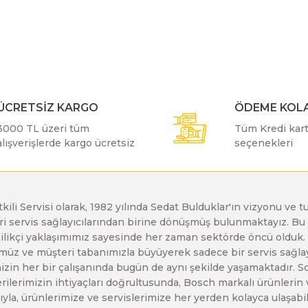
r konularda yetersiz gördüğünüz noktaları öneri formunu kullanarak taraf
Bu ürüne ilk yorumu siz yapın!
Bosch GDX 18 V-EC
Bosch GSH 11 E
Bosch GWS 24-230 JH
Yorum Yaz
Bosch GDX 18 V-LI
Bosch GSH 11 VC
Bosch GWS 26-180 H
ÜCRETSİZ KARGO
ÖDEME KOLA
3000 TL üzeri tüm
Tüm Kredi kartı
Bosch GDX 180-LI
Bosch GSH 16-28
Bosch GWS 26-180 JH
alışverişlerde kargo ücretsiz
seçenekleri
Bosch GDX 18V-200
Bosch GSH 27 ( SARI )
Bosch GWS 26-230 H
etkili Servisi olarak, 1982 yılında Sedat Bulduklar'ın vizyonu v
leri servis sağlayıcılarından birine dönüşmüş bulunmaktayız. 
Gönder
Bosch GDX 18V-200 C
Bosch GSH 27 VC
Bosch GWS 26-230 JH
enilikçi yaklaşımımız sayesinde her zaman sektörde öncü olduk
z ve müşteri tabanımızla büyüyerek sadece bir servis sağlayıc
zin her bir çalışanında bugün de aynı şekilde yaşamaktadır. Son 
Bosch GDX 18V-EC
Bosch GSH 5
Bosch GWS 30-180 B
erilerimizin ihtiyaçları doğrultusunda, Bosch markalı ürünlerin
yla, ürünlerimize ve servislerimize her yerden kolayca ulaşabilir