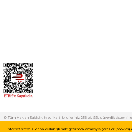
© Tüm Hakları Saklıdır. Kredi kartı bilgileriniz 256 bit SSL güvenlik sistem
yapabilirsiniz.
Whatsapp Destek Hattı
İnternet sitemizi daha kullanışlı hale getirmek amacıyla çerezler (cookies) 