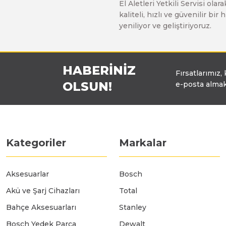
El Aletleri Yetkili Servisi o
Üfleyici
kaliteli, hızlı ve güvenilir b
yeniliyor ve geliştiriyoruz.
Yüksek Basınçlı Yıkama Makinaları
HABERİNİZ
Fırsatlarımız,
Zincirli Ağaç Kesme Makinaları
OLSUN!
e-posta almak
Kategoriler
Markalar
Aksesuarlar
Bosch
Akü ve Şarj Cihazları
Total
Bahçe Aksesuarları
Stanley
Bosch Yedek Parça
Dewalt