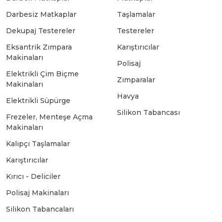
Darbesiz Matkaplar
Taşlamalar
Bosch GSB 18-2-LI
Bosch GWS 9-115 New
Dekupaj Testereler
Testereler
Eksantrik Zımpara
Karıştırıcılar
Makinaları
Bosch GSB 18-2-LI Plus
Bosch GWS 9-115 P
Polisaj
Elektrikli Çim Biçme
Zımparalar
Makinaları
Bosch GSB 180-LI
Bosch GWS 9-115 S
Havya
Elektrikli Süpürge
Silikon Tabancası
Frezeler, Menteşe Açma
Bosch GSB 185-LI
Bosch PWS 700-115
Makinaları
Kalıpçı Taşlamalar
Bosch GSB 18V-50
Karıştırıcılar
Kırıcı - Deliciler
Bosch GSB 18V-60 C
Polisaj Makinaları
Silikon Tabancaları