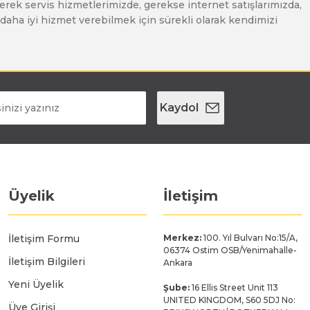
erek servis hizmetlerimizde, gerekse internet satışlarımızda,
ze daha iyi hizmet verebilmek için sürekli olarak kendimizi
Kaydol
Üyelik
İletişim
İletişim Formu
Merkez:
100. Yıl Bulvarı No:15/A,
06374 Ostim OSB/Yenimahalle-
İletişim Bilgileri
Ankara
Yeni Üyelik
Şube:
16 Ellis Street Unit 113
UNITED KINGDOM, S60 5DJ No:
Üye Girişi