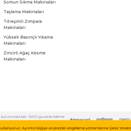
Somun Sıkma Makinaları
Bosch GSR 10,8 V-LI-2
Taşlama Makinaları
Titreşimli Zımpara
Bosch GSR 1080-2-LI
Makinaları
Yüksek Basınçlı Yıkama
Bosch GSR 1080-LI
Makinaları
Zincirli Ağaç Kesme
Makinaları
Bosch GSR 120-LI
Bosch GSR 120-LI / 3601JG8000
Bosch GSR 12V-30
i ile korunmaktadır. %100 güvenle ödeme
Bosch GSR 12V-35
kullanıyoruz. Ayrıntılı bilgiye ve çerezleri engelleme yöntemlerine Çerez Yönet