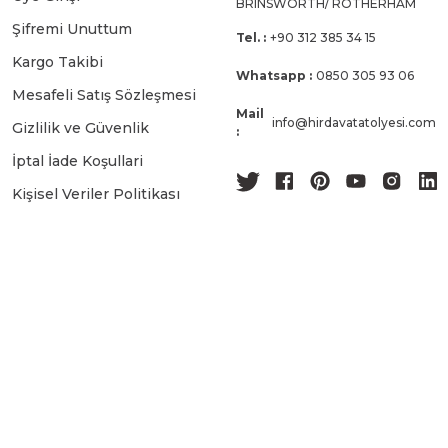
BRINSWORTH/ ROTHERHAM
Şifremi Unuttum
Tel. :
+90 312 385 34 15
Kargo Takibi
Whatsapp :
0850 305 93 06
Mesafeli Satış Sözleşmesi
Mail
info@hirdavatatolyesi.com
Gizlilik ve Güvenlik
:
İptal İade Koşullari
Kişisel Veriler Politikası