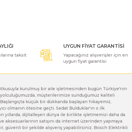
ımıza iletebilirsiniz.
YLIĞI
UYGUN FİYAT GARANTİSİ
larına taksit
Yapacağınız alışverişler için en
uygun fiyat garantisi
e tutkusuyla kurulmuş bir aile işletmesinden bugün Türkiye'nin
Bu yolculuğumuzda, müşterilerimize sunduğumuz kaliteli
. Başlangıçta küçük bir dükkanda başlayan hikayemiz,
ı olmanın ötesine geçti. Sedat Bulduklar'ın o ilk
yıllarda, dijitalleşen dünya ile birlikte işletmemizi daha da
 ve aksesuarlarının satışını da internet üzerinden yapmaya
, güvenli bir şekilde alışveriş yapabilirsiniz. Bosch Elektrikli