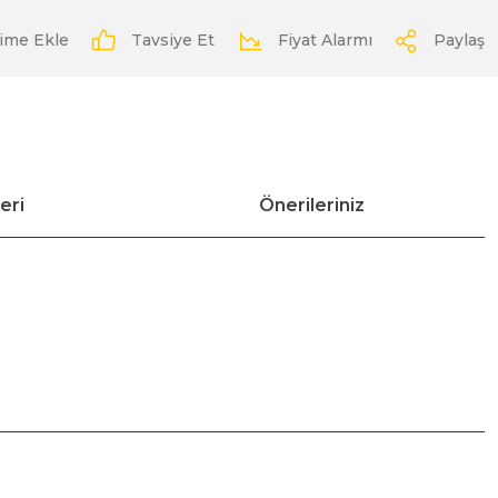
Tavsiye Et
Fiyat Alarmı
Paylaş
eri
Önerileriniz