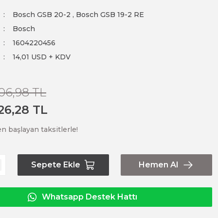
Bosch GSB 20-2
,
Bosch GSB 19-2 RE
Bosch
1604220456
14,01 USD + KDV
06,98 TL
26,28 TL
n başlayan taksitlerle!
Sepete Ekle
Hemen Al
Whatsapp Destek Hattı