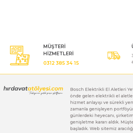
Bu ürünün fiyat bilgisi, resim, ürün açıklamalarında ve diğe
Görüş ve önerileriniz için teşekkür ederiz.
Polisaj Makinaları
Ürün resmi kalitesiz, bozuk veya görüntülenemiyor.
Ürün açıklamasında eksik bilgiler bulunuyor.
Sıcak Hava Tabancaları
Ürün bilgilerinde hatalar bulunuyor.
MÜŞTERİ
Ürün fiyatı diğer sitelerden daha pahalı.
HİZMETLERİ
Bu ürüne benzer farklı alternatifler olmalı.
Silikon Tabancaları
0312 385 34 15
Somun Sıkma Makinaları
Bosch Elektrikli El Aletleri Y
önde gelen elektrikli el alet
Taşlama Makinaları
hizmet anlayışı ve sürekli y
zamanla genişleyen portföyümü
günlerdeki heyecanı, şirketimi
Titreşimli Zımpara Makinaları
genişletme kararı aldık. Müşt
başladık. Web sitemiz aracılığı