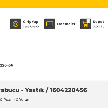
0
Giriş Yap
Sepet
Ödemeler
veya Üye Ol
0,00 TL
04220456
abucu - Yastık / 1604220456
0 Puan - 0 Yorum