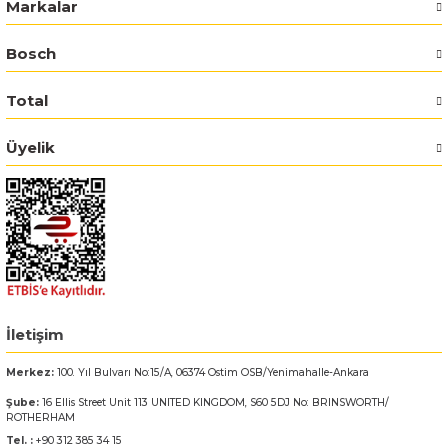
Markalar
Bosch GSR 14,4-2-LI
Bosch
Bosch GSR 14,4-2-LI Plus
Total
Bosch GSR 140-LI
Üyelik
Bosch GSR 1440-LI
Bosch GSR 18 V-EC
Bosch GSR 18 V-LI
İletişim
Bosch GSR 18 VE-2-LI
Merkez:
100. Yıl Bulvarı No:15/A, 06374 Ostim OSB/Yenimahalle-Ankara
Bosch GSR 18-2-LI
Şube:
16 Ellis Street Unit 113 UNITED KINGDOM, S60 5DJ No: BRINSWORTH/
ROTHERHAM
Bosch GSR 18-2-LI Plus
Tel. :
+90 312 385 34 15