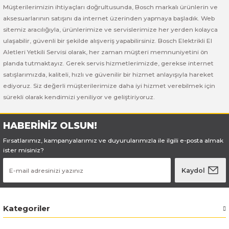
Bosch GSB 185-LI
Bosch PWS 700-115
Müşterilerimizin ihtiyaçları doğrultusunda, Bosch markalı ürünlerin ve
aksesuarlarının satışını da internet üzerinden yapmaya başladık. Web
Bosch GSB 18V-50
sitemiz aracılığıyla, ürünlerimize ve servislerimize her yerden kolayca
ulaşabilir, güvenli bir şekilde alışveriş yapabilirsiniz. Bosch Elektrikli El
Bosch GSB 18V-60 C
Aletleri Yetkili Servisi olarak, her zaman müşteri memnuniyetini ön
planda tutmaktayız. Gerek servis hizmetlerimizde, gerekse internet
satışlarımızda, kaliteli, hızlı ve güvenilir bir hizmet anlayışıyla hareket
Bosch GSR 10,8 V-LI-2
ediyoruz. Siz değerli müşterilerimize daha iyi hizmet verebilmek için
sürekli olarak kendimizi yeniliyor ve geliştiriyoruz.
Bosch GSR 1080-2-LI
HABERİNİZ OLSUN!
Bosch GSR 1080-LI
Fırsatlarımız, kampanyalarımız ve duyurularımızla ile ilgili e-posta almak
ister misiniz?
Bosch GSR 120-LI
Kaydol
Bosch GSR 120-LI / 3601JG8000
Bosch GSR 12V-30
Kategoriler
Bosch GSR 12V-35