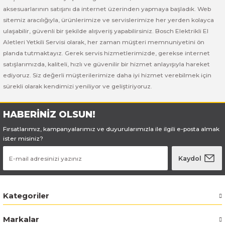
Bosch GSB 185-LI
Bosch PWS 700-115
aksesuarlarının satışını da internet üzerinden yapmaya başladık. Web
sitemiz aracılığıyla, ürünlerimize ve servislerimize her yerden kolayca
Bosch GSB 18V-50
ulaşabilir, güvenli bir şekilde alışveriş yapabilirsiniz. Bosch Elektrikli El
Aletleri Yetkili Servisi olarak, her zaman müşteri memnuniyetini ön
Bosch GSB 18V-60 C
planda tutmaktayız. Gerek servis hizmetlerimizde, gerekse internet
satışlarımızda, kaliteli, hızlı ve güvenilir bir hizmet anlayışıyla hareket
ediyoruz. Siz değerli müşterilerimize daha iyi hizmet verebilmek için
Bosch GSR 10,8 V-LI-2
sürekli olarak kendimizi yeniliyor ve geliştiriyoruz.
Bosch GSR 1080-2-LI
HABERİNİZ OLSUN!
Bosch GSR 1080-LI
Fırsatlarımız, kampanyalarımız ve duyurularımızla ile ilgili e-posta almak
ister misiniz?
Bosch GSR 120-LI
Kaydol
Bosch GSR 120-LI / 3601JG8000
Kategoriler
Bosch GSR 12V-30
Markalar
Bosch GSR 12V-35