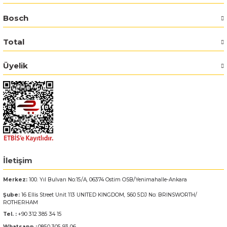
Bosch
Bosch GSR 14,4-2-LI
Total
Bosch GSR 14,4-2-LI Plus
Üyelik
Bosch GSR 140-LI
Bosch GSR 1440-LI
Bosch GSR 18 V-EC
Bosch GSR 18 V-LI
İletişim
Bosch GSR 18 VE-2-LI
Merkez:
100. Yıl Bulvarı No:15/A, 06374 Ostim OSB/Yenimahalle-Ankara
Şube:
16 Ellis Street Unit 113 UNITED KINGDOM, S60 5DJ No: BRINSWORTH/
Bosch GSR 18-2-LI
ROTHERHAM
Tel. :
+90 312 385 34 15
Bosch GSR 18-2-LI Plus
Whatsapp :
0850 305 93 06