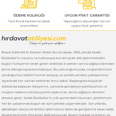
ı Yıkama Makinaları
Bosch GSB 12V-30
Bosch GSH 500
Bosch GWS 7-115
Kesme Makinaları
Bosch GSB 12V-35
Bosch GSH 7 VC
Bosch GWS 7-115 E
ÖDEME KOLAYLIĞI
UYGUN FİYAT GARANTİSİ
Tüm Kredi kartılarına taksit
Yapacağınız alışverişler için en
seçenekleri
uygun fiyat garantisi
Gönder
Bosch GSB 14,4-2-LI
Bosch PBH 2100 RE
Bosch GWS 750
Bosch GSB 14,4-LI-2 Plus
Bosch PBH 3000 FRE
Bosch GWS 750 S
Bosch Elektrikli El Aletleri Yetkili Servisi olarak, 1982 yılında Sedat
Bosch GSB 140-LI
Bosch PBH 3000-2 FRE
Bosch GWS 8-115
Bulduklar'ın vizyonu ve tutkusuyla kurulmuş bir aile işletmesinden
bugün Türkiye'nin önde gelen elektrikli el aletleri servis sağlayıcılarından
Bosch GSB 18 VE-2-LI
Bosch GWS 9-115 (Eski Model)
birine dönüşmüş bulunmaktayız. Bu yolculuğumuzda, müşterilerimize
sunduğumuz kaliteli hizmet anlayışı ve sürekli yenilikçi yaklaşımımız
Bosch GSB 18-2-LI
Bosch GWS 9-115 New
sayesinde her zaman sektörde öncü olduk. Başlangıçta küçük bir
dükkanda başlayan hikayemiz, zamanla genişleyen portföyümüz ve
Bosch GSB 18-2-LI Plus
Bosch GWS 9-115 P
müşteri tabanımızla büyüyerek sadece bir servis sağlayıcı olmanın
ötesine geçti. Sedat Bulduklar'ın o ilk günlerdeki heyecanı, şirketimizin
her bir çalışanında bugün de aynı şekilde yaşamaktadır. Son yıllarda,
Bosch GSB 180-LI
Bosch GWS 9-115 S
dijitalleşen dünya ile birlikte işletmemizi daha da genişletme kararı aldık.
Müşterilerimizin ihtiyaçları doğrultusunda, Bosch markalı ürünlerin ve