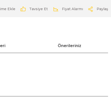
Tavsiye Et
Fiyat Alarmı
Paylaş
eri
Önerileriniz