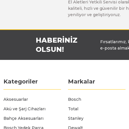
El Aletleri Yetkili Servisi o
Üfleyici
kaliteli, hızlı ve güvenilir b
yeniliyor ve geliştiriyoruz.
Yüksek Basınçlı Yıkama Makinaları
HABERİNİZ
Fırsatlarımız,
Zincirli Ağaç Kesme Makinaları
OLSUN!
e-posta almak
Kategoriler
Markalar
Aksesuarlar
Bosch
Akü ve Şarj Cihazları
Total
Bahçe Aksesuarları
Stanley
Bosch Yedek Parça
Dewalt