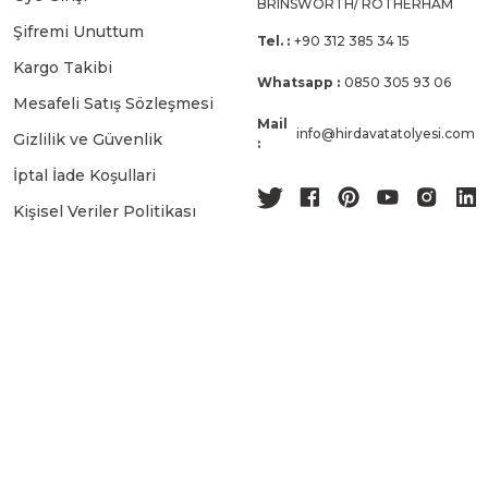
BRINSWORTH/ ROTHERHAM
Şifremi Unuttum
Tel. :
+90 312 385 34 15
Kargo Takibi
Whatsapp :
0850 305 93 06
Mesafeli Satış Sözleşmesi
Mail
info@hirdavatatolyesi.com
Gizlilik ve Güvenlik
:
İptal İade Koşullari
Kişisel Veriler Politikası