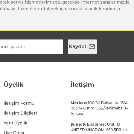
erek servis hizmetlerimizde, gerekse internet satışlarımızda,
ze daha iyi hizmet verebilmek için sürekli olarak kendimizi
Kaydol
Üyelik
İletişim
İletişim Formu
Merkez:
100. Yıl Bulvarı No:15/A,
06374 Ostim OSB/Yenimahalle-
İletişim Bilgileri
Ankara
Yeni Üyelik
Şube:
16 Ellis Street Unit 113
UNITED KINGDOM, S60 5DJ No:
Üye Girişi