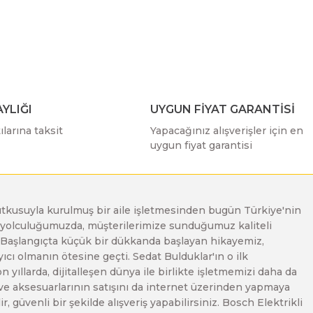
ımıza iletebilirsiniz.
YLIĞI
UYGUN FİYAT GARANTİSİ
larına taksit
Yapacağınız alışverişler için en
uygun fiyat garantisi
e tutkusuyla kurulmuş bir aile işletmesinden bugün Türkiye'nin
Bu yolculuğumuzda, müşterilerimize sunduğumuz kaliteli
. Başlangıçta küçük bir dükkanda başlayan hikayemiz,
ı olmanın ötesine geçti. Sedat Bulduklar'ın o ilk
yıllarda, dijitalleşen dünya ile birlikte işletmemizi daha da
 ve aksesuarlarının satışını da internet üzerinden yapmaya
, güvenli bir şekilde alışveriş yapabilirsiniz. Bosch Elektrikli