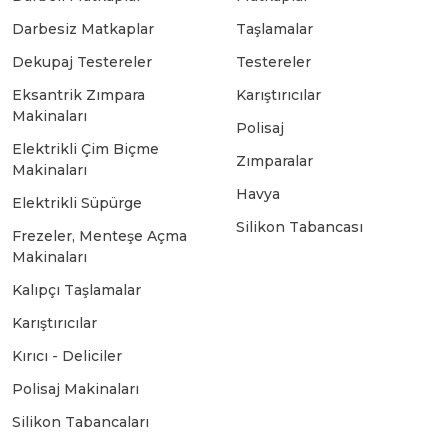
Darbesiz Matkaplar
Taşlamalar
Bosch GSB 18-2-LI
Bosch GWS 9-115 New
Dekupaj Testereler
Testereler
Eksantrik Zımpara
Karıştırıcılar
Makinaları
Bosch GSB 18-2-LI Plus
Bosch GWS 9-115 P
Polisaj
Elektrikli Çim Biçme
Zımparalar
Makinaları
Bosch GSB 180-LI
Bosch GWS 9-115 S
Havya
Elektrikli Süpürge
Silikon Tabancası
Frezeler, Menteşe Açma
Bosch GSB 185-LI
Bosch PWS 700-115
Makinaları
Kalıpçı Taşlamalar
Bosch GSB 18V-50
Karıştırıcılar
Kırıcı - Deliciler
Bosch GSB 18V-60 C
Polisaj Makinaları
Silikon Tabancaları