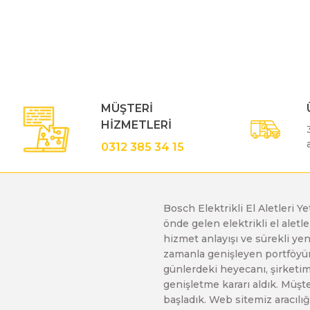
Bu ürünün fiyat bilgisi, resim, ürün açıklamalarında ve diğe
Görüş ve önerileriniz için teşekkür ederiz.
Polisaj Makinaları
Ürün resmi kalitesiz, bozuk veya görüntülenemiyor.
Ürün açıklamasında eksik bilgiler bulunuyor.
Sıcak Hava Tabancaları
Ürün bilgilerinde hatalar bulunuyor.
MÜŞTERİ
Ürün fiyatı diğer sitelerden daha pahalı.
HİZMETLERİ
Bu ürüne benzer farklı alternatifler olmalı.
Silikon Tabancaları
0312 385 34 15
Somun Sıkma Makinaları
Bosch Elektrikli El Aletleri Y
önde gelen elektrikli el alet
Taşlama Makinaları
hizmet anlayışı ve sürekli y
zamanla genişleyen portföyümü
günlerdeki heyecanı, şirketimi
Titreşimli Zımpara Makinaları
genişletme kararı aldık. Müşt
başladık. Web sitemiz aracılığı