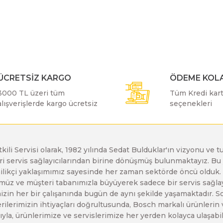
r konularda yetersiz gördüğünüz noktaları öneri formunu kullanarak taraf
Bu ürüne ilk yorumu siz yapın!
Bosch GDX 18 V-EC
Bosch GSH 11 E
Bosch GWS 24-230 JH
Yorum Yaz
Bosch GDX 18 V-LI
Bosch GSH 11 VC
Bosch GWS 26-180 H
ÜCRETSİZ KARGO
ÖDEME KOLA
3000 TL üzeri tüm
Tüm Kredi kartı
Bosch GDX 180-LI
Bosch GSH 16-28
Bosch GWS 26-180 JH
alışverişlerde kargo ücretsiz
seçenekleri
Bosch GDX 18V-200
Bosch GSH 27 ( SARI )
Bosch GWS 26-230 H
etkili Servisi olarak, 1982 yılında Sedat Bulduklar'ın vizyonu v
leri servis sağlayıcılarından birine dönüşmüş bulunmaktayız. 
Gönder
Bosch GDX 18V-200 C
Bosch GSH 27 VC
Bosch GWS 26-230 JH
enilikçi yaklaşımımız sayesinde her zaman sektörde öncü olduk
z ve müşteri tabanımızla büyüyerek sadece bir servis sağlayıc
zin her bir çalışanında bugün de aynı şekilde yaşamaktadır. Son 
Bosch GDX 18V-EC
Bosch GSH 5
Bosch GWS 30-180 B
erilerimizin ihtiyaçları doğrultusunda, Bosch markalı ürünlerin
yla, ürünlerimize ve servislerimize her yerden kolayca ulaşabilir