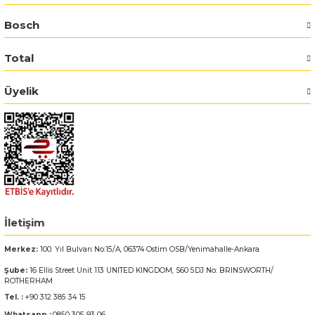
Bosch
Bosch GSR 14,4-2-LI
Total
Bosch GSR 14,4-2-LI Plus
Üyelik
Bosch GSR 140-LI
Bosch GSR 1440-LI
Bosch GSR 18 V-EC
Bosch GSR 18 V-LI
İletişim
Bosch GSR 18 VE-2-LI
Merkez:
100. Yıl Bulvarı No:15/A, 06374 Ostim OSB/Yenimahalle-Ankara
Şube:
16 Ellis Street Unit 113 UNITED KINGDOM, S60 5DJ No: BRINSWORTH/
Bosch GSR 18-2-LI
ROTHERHAM
Tel. :
+90 312 385 34 15
Bosch GSR 18-2-LI Plus
Whatsapp :
0850 305 93 06