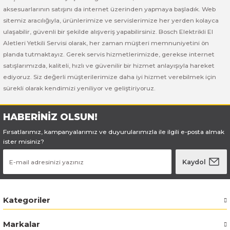
Bosch GSB 185-LI
Bosch PWS 700-115
aksesuarlarının satışını da internet üzerinden yapmaya başladık. Web
sitemiz aracılığıyla, ürünlerimize ve servislerimize her yerden kolayca
Bosch GSB 18V-50
ulaşabilir, güvenli bir şekilde alışveriş yapabilirsiniz. Bosch Elektrikli El
Aletleri Yetkili Servisi olarak, her zaman müşteri memnuniyetini ön
Bosch GSB 18V-60 C
planda tutmaktayız. Gerek servis hizmetlerimizde, gerekse internet
satışlarımızda, kaliteli, hızlı ve güvenilir bir hizmet anlayışıyla hareket
ediyoruz. Siz değerli müşterilerimize daha iyi hizmet verebilmek için
Bosch GSR 10,8 V-LI-2
sürekli olarak kendimizi yeniliyor ve geliştiriyoruz.
Bosch GSR 1080-2-LI
HABERİNİZ OLSUN!
Bosch GSR 1080-LI
Fırsatlarımız, kampanyalarımız ve duyurularımızla ile ilgili e-posta almak
ister misiniz?
Bosch GSR 120-LI
Kaydol
Bosch GSR 120-LI / 3601JG8000
Kategoriler
Bosch GSR 12V-30
Markalar
Bosch GSR 12V-35