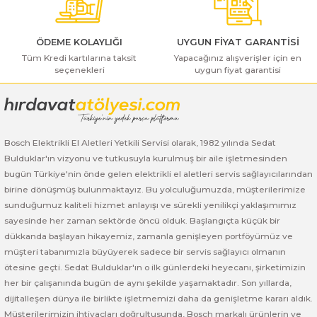
ı Yıkama Makinaları
Bosch GSB 12V-30
Bosch GSH 500
Bosch GWS 7-115
Kesme Makinaları
Bosch GSB 12V-35
Bosch GSH 7 VC
Bosch GWS 7-115 E
ÖDEME KOLAYLIĞI
UYGUN FİYAT GARANTİSİ
Tüm Kredi kartılarına taksit
Yapacağınız alışverişler için en
seçenekleri
uygun fiyat garantisi
Gönder
Bosch GSB 14,4-2-LI
Bosch PBH 2100 RE
Bosch GWS 750
Bosch GSB 14,4-LI-2 Plus
Bosch PBH 3000 FRE
Bosch GWS 750 S
Bosch Elektrikli El Aletleri Yetkili Servisi olarak, 1982 yılında Sedat
Bosch GSB 140-LI
Bosch PBH 3000-2 FRE
Bosch GWS 8-115
Bulduklar'ın vizyonu ve tutkusuyla kurulmuş bir aile işletmesinden
bugün Türkiye'nin önde gelen elektrikli el aletleri servis sağlayıcılarından
Bosch GSB 18 VE-2-LI
Bosch GWS 9-115 (Eski Model)
birine dönüşmüş bulunmaktayız. Bu yolculuğumuzda, müşterilerimize
sunduğumuz kaliteli hizmet anlayışı ve sürekli yenilikçi yaklaşımımız
Bosch GSB 18-2-LI
Bosch GWS 9-115 New
sayesinde her zaman sektörde öncü olduk. Başlangıçta küçük bir
dükkanda başlayan hikayemiz, zamanla genişleyen portföyümüz ve
Bosch GSB 18-2-LI Plus
Bosch GWS 9-115 P
müşteri tabanımızla büyüyerek sadece bir servis sağlayıcı olmanın
ötesine geçti. Sedat Bulduklar'ın o ilk günlerdeki heyecanı, şirketimizin
her bir çalışanında bugün de aynı şekilde yaşamaktadır. Son yıllarda,
Bosch GSB 180-LI
Bosch GWS 9-115 S
dijitalleşen dünya ile birlikte işletmemizi daha da genişletme kararı aldık.
Müşterilerimizin ihtiyaçları doğrultusunda, Bosch markalı ürünlerin ve