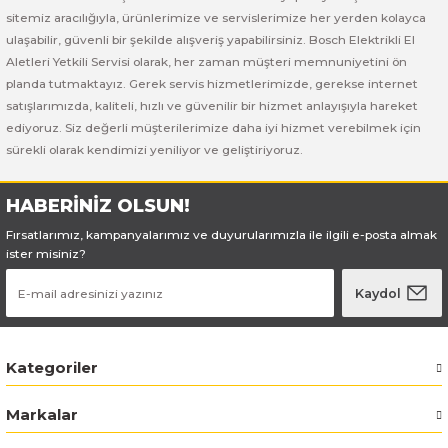
Bosch GSB 185-LI
Bosch PWS 700-115
sitemiz aracılığıyla, ürünlerimize ve servislerimize her yerden kolayca
ulaşabilir, güvenli bir şekilde alışveriş yapabilirsiniz. Bosch Elektrikli El
Bosch GSB 18V-50
Aletleri Yetkili Servisi olarak, her zaman müşteri memnuniyetini ön
planda tutmaktayız. Gerek servis hizmetlerimizde, gerekse internet
Bosch GSB 18V-60 C
satışlarımızda, kaliteli, hızlı ve güvenilir bir hizmet anlayışıyla hareket
ediyoruz. Siz değerli müşterilerimize daha iyi hizmet verebilmek için
sürekli olarak kendimizi yeniliyor ve geliştiriyoruz.
Bosch GSR 10,8 V-LI-2
Bosch GSR 1080-2-LI
HABERİNİZ OLSUN!
Fırsatlarımız, kampanyalarımız ve duyurularımızla ile ilgili e-posta almak
Bosch GSR 1080-LI
ister misiniz?
Kaydol
Bosch GSR 120-LI
Bosch GSR 120-LI / 3601JG8000
Kategoriler
Bosch GSR 12V-30
Markalar
Bosch GSR 12V-35