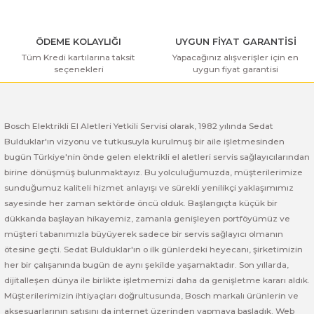
ı Yıkama Makinaları
Bosch GSB 12V-30
Bosch GSH 500
Bosch GWS 7-115
Kesme Makinaları
Bosch GSB 12V-35
Bosch GSH 7 VC
Bosch GWS 7-115 E
ÖDEME KOLAYLIĞI
UYGUN FİYAT GARANTİSİ
Tüm Kredi kartılarına taksit
Yapacağınız alışverişler için en
seçenekleri
uygun fiyat garantisi
Gönder
Bosch GSB 14,4-2-LI
Bosch PBH 2100 RE
Bosch GWS 750
Bosch GSB 14,4-LI-2 Plus
Bosch PBH 3000 FRE
Bosch GWS 750 S
Bosch Elektrikli El Aletleri Yetkili Servisi olarak, 1982 yılında Sedat
Bulduklar'ın vizyonu ve tutkusuyla kurulmuş bir aile işletmesinden
Bosch GSB 140-LI
Bosch PBH 3000-2 FRE
Bosch GWS 8-115
bugün Türkiye'nin önde gelen elektrikli el aletleri servis sağlayıcılarından
birine dönüşmüş bulunmaktayız. Bu yolculuğumuzda, müşterilerimize
Bosch GSB 18 VE-2-LI
Bosch GWS 9-115 (Eski Model)
sunduğumuz kaliteli hizmet anlayışı ve sürekli yenilikçi yaklaşımımız
sayesinde her zaman sektörde öncü olduk. Başlangıçta küçük bir
Bosch GSB 18-2-LI
Bosch GWS 9-115 New
dükkanda başlayan hikayemiz, zamanla genişleyen portföyümüz ve
müşteri tabanımızla büyüyerek sadece bir servis sağlayıcı olmanın
Bosch GSB 18-2-LI Plus
Bosch GWS 9-115 P
ötesine geçti. Sedat Bulduklar'ın o ilk günlerdeki heyecanı, şirketimizin
her bir çalışanında bugün de aynı şekilde yaşamaktadır. Son yıllarda,
dijitalleşen dünya ile birlikte işletmemizi daha da genişletme kararı aldık.
Bosch GSB 180-LI
Bosch GWS 9-115 S
Müşterilerimizin ihtiyaçları doğrultusunda, Bosch markalı ürünlerin ve
aksesuarlarının satışını da internet üzerinden yapmaya başladık. Web