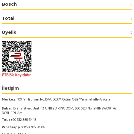
Bosch
Bosch GSR 14,4-2-LI
Total
Bosch GSR 14,4-2-LI Plus
Üyelik
Bosch GSR 140-LI
Bosch GSR 1440-LI
Bosch GSR 18 V-EC
Bosch GSR 18 V-LI
İletişim
Merkez:
100. Yıl Bulvarı No:15/A, 06374 Ostim OSB/Yenimahalle-Ankara
Bosch GSR 18 VE-2-LI
Şube:
16 Ellis Street Unit 113 UNITED KINGDOM, S60 5DJ No: BRINSWORTH/
ROTHERHAM
Bosch GSR 18-2-LI
Tel. :
+90 312 385 34 15
Whatsapp :
0850 305 93 06
Bosch GSR 18-2-LI Plus